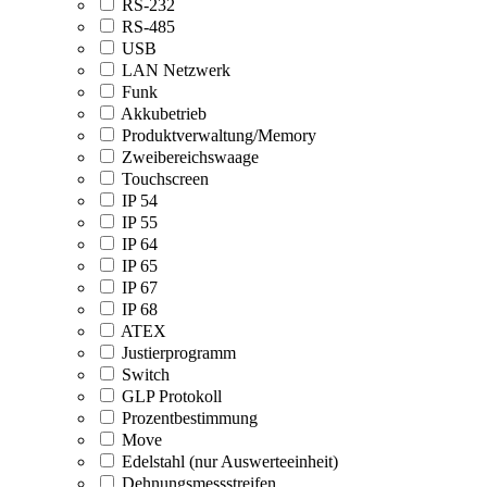
RS-232
RS-485
USB
LAN Netzwerk
Funk
Akkubetrieb
Produktverwaltung/Memory
Zweibereichswaage
Touchscreen
IP 54
IP 55
IP 64
IP 65
IP 67
IP 68
ATEX
Justierprogramm
Switch
GLP Protokoll
Prozentbestimmung
Move
Edelstahl (nur Auswerteeinheit)
Dehnungsmessstreifen