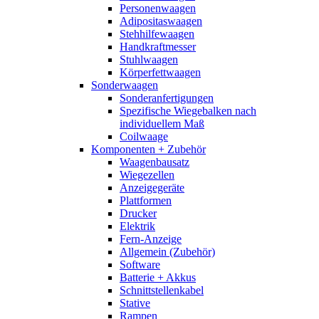
Personenwaagen
Adipositaswaagen
Stehhilfewaagen
Handkraftmesser
Stuhlwaagen
Körperfettwaagen
Sonderwaagen
Sonderanfertigungen
Spezifische Wiegebalken nach
individuellem Maß
Coilwaage
Komponenten + Zubehör
Waagenbausatz
Wiegezellen
Anzeigegeräte
Plattformen
Drucker
Elektrik
Fern-Anzeige
Allgemein (Zubehör)
Software
Batterie + Akkus
Schnittstellenkabel
Stative
Rampen