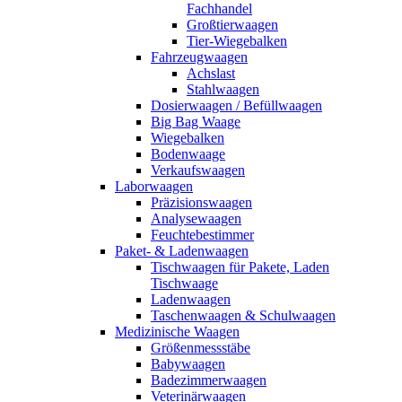
Fachhandel
Großtierwaagen
Tier-Wiegebalken
Fahrzeugwaagen
Achslast
Stahlwaagen
Dosierwaagen / Befüllwaagen
Big Bag Waage
Wiegebalken
Bodenwaage
Verkaufswaagen
Laborwaagen
Präzisionswaagen
Analysewaagen
Feuchtebestimmer
Paket- & Ladenwaagen
Tischwaagen für Pakete, Laden
Tischwaage
Ladenwaagen
Taschenwaagen & Schulwaagen
Medizinische Waagen
Größenmessstäbe
Babywaagen
Badezimmerwaagen
Veterinärwaagen