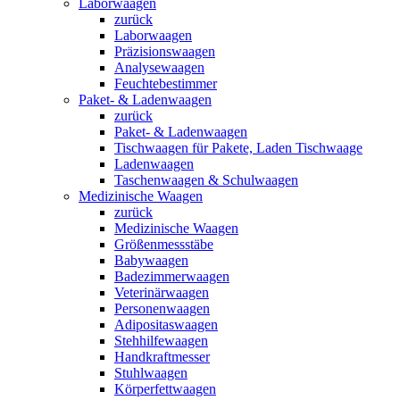
Laborwaagen
zurück
Laborwaagen
Präzisionswaagen
Analysewaagen
Feuchtebestimmer
Paket- & Ladenwaagen
zurück
Paket- & Ladenwaagen
Tischwaagen für Pakete, Laden Tischwaage
Ladenwaagen
Taschenwaagen & Schulwaagen
Medizinische Waagen
zurück
Medizinische Waagen
Größenmessstäbe
Babywaagen
Badezimmerwaagen
Veterinärwaagen
Personenwaagen
Adipositaswaagen
Stehhilfewaagen
Handkraftmesser
Stuhlwaagen
Körperfettwaagen