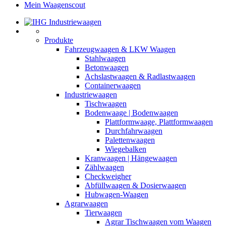
Mein Waagenscout
Produkte
Fahrzeugwaagen & LKW Waagen
Stahlwaagen
Betonwaagen
Achslastwaagen & Radlastwaagen
Containerwaagen
Industriewaagen
Tischwaagen
Bodenwaage | Bodenwaagen
Plattformwaage, Plattformwaagen
Durchfahrwaagen
Palettenwaagen
Wiegebalken
Kranwaagen | Hängewaagen
Zählwaagen
Checkweigher
Abfüllwaagen & Dosierwaagen
Hubwagen-Waagen
Agrarwaagen
Tierwaagen
Agrar Tischwaagen vom Waagen