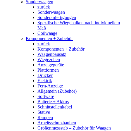
Sonderwaagen
zurück
Sonderwaagen
Sonderanfertigungen
Spezifische Wiegebalken nach individuellem
Maß
Coilwaage
Komponenten + Zubehör
zurück
Komponenten + Zubehör
Waagenbausatz
Wiegezellen
Anzeigegeräte
Plattformen
Drucker
Elektrik
Fern-Anzeige
Allgemein (Zubehör)
Software
Batterie + Akkus
Schnittstellenkabel
Stative
Rampen
Arbeitsschutzhauben
Größenmessstab – Zubehör für Waagen