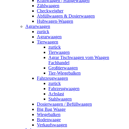
Kranwaagen | Hängewaagen
Zählwaagen
Checkweigher
Abfüllwaagen & Dosierwaagen
Hubwagen-Waagen
Agrarwaagen
zurück
Agrarwaagen
Tierwaagen
zurück
Tierwaagen
Agrar Tischwaagen vom Waagen
Fachhandel
Großtierwaagen
Tier-Wiegebalken
Fahrzeugwaagen
zurück
Fahrzeugwaagen
Achslast
Stahlwaagen
Dosierwaagen / Befüllwaagen
Big Bag Waage
Wiegebalken
Bodenwaage
Verkaufswaagen