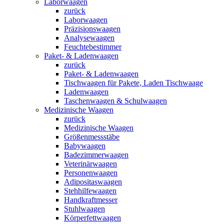
Laborwaagen
zurück
Laborwaagen
Präzisionswaagen
Analysewaagen
Feuchtebestimmer
Paket- & Ladenwaagen
zurück
Paket- & Ladenwaagen
Tischwaagen für Pakete, Laden Tischwaage
Ladenwaagen
Taschenwaagen & Schulwaagen
Medizinische Waagen
zurück
Medizinische Waagen
Größenmessstäbe
Babywaagen
Badezimmerwaagen
Veterinärwaagen
Personenwaagen
Adipositaswaagen
Stehhilfewaagen
Handkraftmesser
Stuhlwaagen
Körperfettwaagen