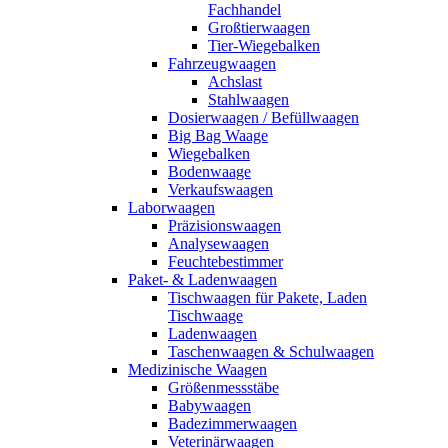
Fachhandel
Großtierwaagen
Tier-Wiegebalken
Fahrzeugwaagen
Achslast
Stahlwaagen
Dosierwaagen / Befüllwaagen
Big Bag Waage
Wiegebalken
Bodenwaage
Verkaufswaagen
Laborwaagen
Präzisionswaagen
Analysewaagen
Feuchtebestimmer
Paket- & Ladenwaagen
Tischwaagen für Pakete, Laden
Tischwaage
Ladenwaagen
Taschenwaagen & Schulwaagen
Medizinische Waagen
Größenmessstäbe
Babywaagen
Badezimmerwaagen
Veterinärwaagen