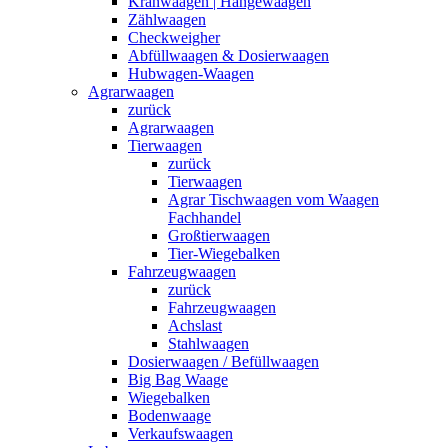
Kranwaagen | Hängewaagen
Zählwaagen
Checkweigher
Abfüllwaagen & Dosierwaagen
Hubwagen-Waagen
Agrarwaagen
zurück
Agrarwaagen
Tierwaagen
zurück
Tierwaagen
Agrar Tischwaagen vom Waagen
Fachhandel
Großtierwaagen
Tier-Wiegebalken
Fahrzeugwaagen
zurück
Fahrzeugwaagen
Achslast
Stahlwaagen
Dosierwaagen / Befüllwaagen
Big Bag Waage
Wiegebalken
Bodenwaage
Verkaufswaagen