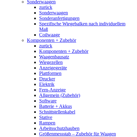
Sonderwaagen
zurück
Sonderwaagen
Sonderanfertigungen
Spezifische Wiegebalken nach individuellem
Maß
Coilwaage
Komponenten + Zubehör
zurück
Komponenten + Zubehör
Waagenbausatz
Wiegezellen
Anzeigegeräte
Plattformen
Drucker
Elektrik
Fern-Anzeige
Allgemein (Zubehör)
Software
Batterie + Akkus
Schnittstellenkabel
Stative
Rampen
Arbeitsschutzhauben
Größenmessstab – Zubehör für Waagen