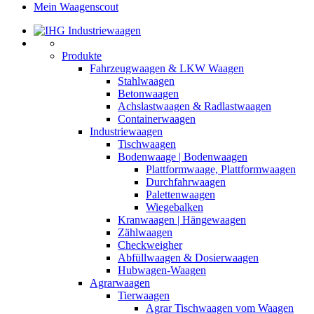
Mein Waagenscout
Produkte
Fahrzeugwaagen & LKW Waagen
Stahlwaagen
Betonwaagen
Achslastwaagen & Radlastwaagen
Containerwaagen
Industriewaagen
Tischwaagen
Bodenwaage | Bodenwaagen
Plattformwaage, Plattformwaagen
Durchfahrwaagen
Palettenwaagen
Wiegebalken
Kranwaagen | Hängewaagen
Zählwaagen
Checkweigher
Abfüllwaagen & Dosierwaagen
Hubwagen-Waagen
Agrarwaagen
Tierwaagen
Agrar Tischwaagen vom Waagen