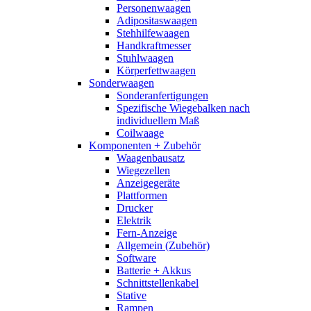
Personenwaagen
Adipositaswaagen
Stehhilfewaagen
Handkraftmesser
Stuhlwaagen
Körperfettwaagen
Sonderwaagen
Sonderanfertigungen
Spezifische Wiegebalken nach
individuellem Maß
Coilwaage
Komponenten + Zubehör
Waagenbausatz
Wiegezellen
Anzeigegeräte
Plattformen
Drucker
Elektrik
Fern-Anzeige
Allgemein (Zubehör)
Software
Batterie + Akkus
Schnittstellenkabel
Stative
Rampen