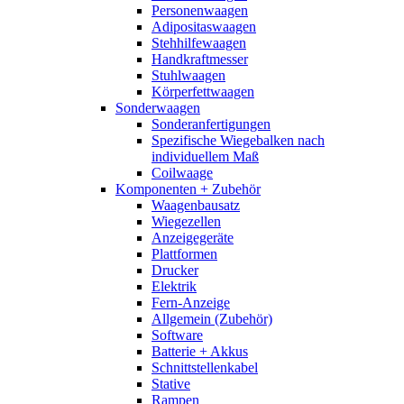
Personenwaagen
Adipositaswaagen
Stehhilfewaagen
Handkraftmesser
Stuhlwaagen
Körperfettwaagen
Sonderwaagen
Sonderanfertigungen
Spezifische Wiegebalken nach
individuellem Maß
Coilwaage
Komponenten + Zubehör
Waagenbausatz
Wiegezellen
Anzeigegeräte
Plattformen
Drucker
Elektrik
Fern-Anzeige
Allgemein (Zubehör)
Software
Batterie + Akkus
Schnittstellenkabel
Stative
Rampen