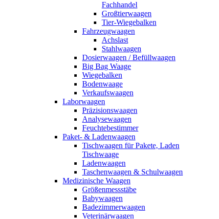
Fachhandel
Großtierwaagen
Tier-Wiegebalken
Fahrzeugwaagen
Achslast
Stahlwaagen
Dosierwaagen / Befüllwaagen
Big Bag Waage
Wiegebalken
Bodenwaage
Verkaufswaagen
Laborwaagen
Präzisionswaagen
Analysewaagen
Feuchtebestimmer
Paket- & Ladenwaagen
Tischwaagen für Pakete, Laden
Tischwaage
Ladenwaagen
Taschenwaagen & Schulwaagen
Medizinische Waagen
Größenmessstäbe
Babywaagen
Badezimmerwaagen
Veterinärwaagen