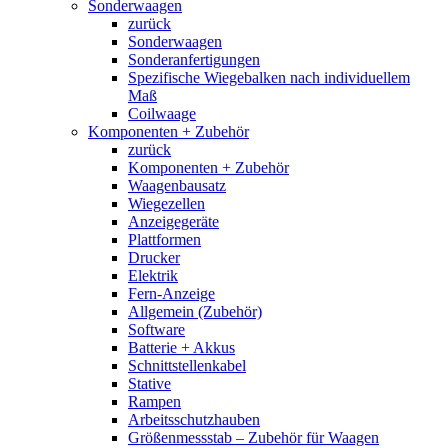
Sonderwaagen
zurück
Sonderwaagen
Sonderanfertigungen
Spezifische Wiegebalken nach individuellem
Maß
Coilwaage
Komponenten + Zubehör
zurück
Komponenten + Zubehör
Waagenbausatz
Wiegezellen
Anzeigegeräte
Plattformen
Drucker
Elektrik
Fern-Anzeige
Allgemein (Zubehör)
Software
Batterie + Akkus
Schnittstellenkabel
Stative
Rampen
Arbeitsschutzhauben
Größenmessstab – Zubehör für Waagen