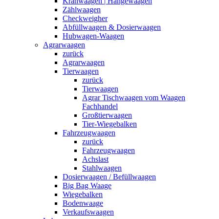
Kranwaagen | Hängewaagen
Zählwaagen
Checkweigher
Abfüllwaagen & Dosierwaagen
Hubwagen-Waagen
Agrarwaagen
zurück
Agrarwaagen
Tierwaagen
zurück
Tierwaagen
Agrar Tischwaagen vom Waagen
Fachhandel
Großtierwaagen
Tier-Wiegebalken
Fahrzeugwaagen
zurück
Fahrzeugwaagen
Achslast
Stahlwaagen
Dosierwaagen / Befüllwaagen
Big Bag Waage
Wiegebalken
Bodenwaage
Verkaufswaagen