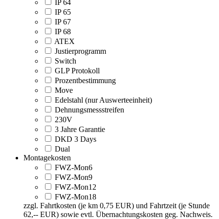
IP 64
IP 65
IP 67
IP 68
ATEX
Justierprogramm
Switch
GLP Protokoll
Prozentbestimmung
Move
Edelstahl (nur Auswerteeinheit)
Dehnungsmessstreifen
230V
3 Jahre Garantie
DKD 3 Days
Dual
Montagekosten
FWZ-Mon6
FWZ-Mon9
FWZ-Mon12
FWZ-Mon18
zzgl. Fahrtkosten (je km 0,75 EUR) und Fahrtzeit (je Stunde
62,-- EUR) sowie evtl. Übernachtungskosten geg. Nachweis.