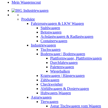
Mein Waagenscout
Produkte
Fahrzeugwaagen & LKW Waagen
Stahlwaagen
Betonwaagen
Achslastwaagen & Radlastwaagen
Containerwaagen
Industriewaagen
Tischwaagen
Bodenwaage | Bodenwaagen
Plattformwaage, Plattformwaagen
Durchfahrwaagen
Palettenwaagen
Wiegebalken
Kranwaagen | Hängewaagen
Zählwaagen
Checkweigher
Abfüllwaagen & Dosierwaagen
Hubwagen-Waagen
Agrarwaagen
Tierwaagen
Agrar Tischwaagen vom Waagen