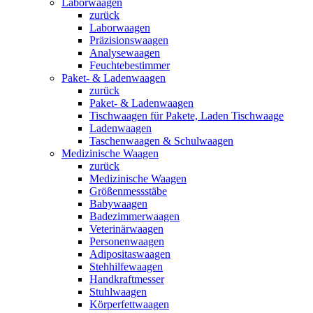
Laborwaagen
zurück
Laborwaagen
Präzisionswaagen
Analysewaagen
Feuchtebestimmer
Paket- & Ladenwaagen
zurück
Paket- & Ladenwaagen
Tischwaagen für Pakete, Laden Tischwaage
Ladenwaagen
Taschenwaagen & Schulwaagen
Medizinische Waagen
zurück
Medizinische Waagen
Größenmessstäbe
Babywaagen
Badezimmerwaagen
Veterinärwaagen
Personenwaagen
Adipositaswaagen
Stehhilfewaagen
Handkraftmesser
Stuhlwaagen
Körperfettwaagen