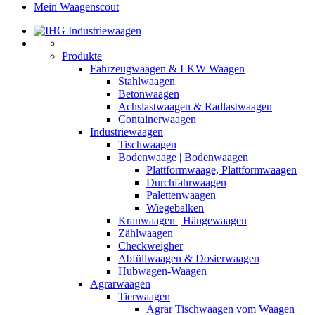
Mein Waagenscout
Produkte
Fahrzeugwaagen & LKW Waagen
Stahlwaagen
Betonwaagen
Achslastwaagen & Radlastwaagen
Containerwaagen
Industriewaagen
Tischwaagen
Bodenwaage | Bodenwaagen
Plattformwaage, Plattformwaagen
Durchfahrwaagen
Palettenwaagen
Wiegebalken
Kranwaagen | Hängewaagen
Zählwaagen
Checkweigher
Abfüllwaagen & Dosierwaagen
Hubwagen-Waagen
Agrarwaagen
Tierwaagen
Agrar Tischwaagen vom Waagen