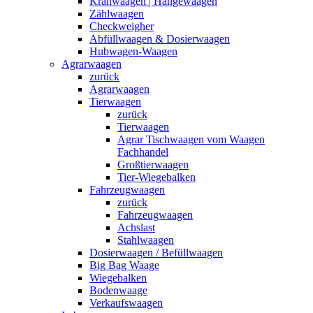
Kranwaagen | Hängewaagen
Zählwaagen
Checkweigher
Abfüllwaagen & Dosierwaagen
Hubwagen-Waagen
Agrarwaagen
zurück
Agrarwaagen
Tierwaagen
zurück
Tierwaagen
Agrar Tischwaagen vom Waagen
Fachhandel
Großtierwaagen
Tier-Wiegebalken
Fahrzeugwaagen
zurück
Fahrzeugwaagen
Achslast
Stahlwaagen
Dosierwaagen / Befüllwaagen
Big Bag Waage
Wiegebalken
Bodenwaage
Verkaufswaagen