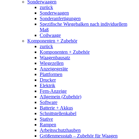
Sonderwaagen
zurück
Sonderwaagen
Sonderanfertigungen
Spezifische Wiegebalken nach individuellem
Maß
Coilwaage
Komponenten + Zubehör
zurück
Komponenten + Zubehör
Waagenbausatz
Wiegezellen
Anzeigegeräte
Plattformen
Drucker
Elektrik
Fern-Anzeige
Allgemein (Zubehör)
Software
Batterie + Akkus
Schnittstellenkabel
Stative
Rampen
Arbeitsschutzhauben
Größenmessstab – Zubehör für Waagen