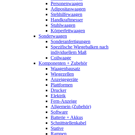
Personenwaagen
Adipositaswaagen
Stehhilfewaagen
Handkraftmesser
Stuhlwaagen
Körperfettwaagen
Sonderwaagen
Sonderanfertigungen
Spezifische Wiegebalken nach
individuellem Maß
Coilwaage
Komponenten + Zubehör
Waagenbausatz
Wiegezellen
Anzeigegeräte
Plattformen
Drucker
Elektrik
Fern-Anzeige
Allgemein (Zubehör)
Software
Batterie + Akkus
Schnittstellenkabel
Stative
Rampen