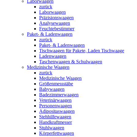
Laborwaagen
zurück
Laborwaagen
Präzisionswaagen
Analysewaagen
Feuchtebestimmer
Paket- & Ladenwaagen
zurück
Paket- & Ladenwaagen
Tischwaagen für Pakete, Laden Tischwaage
Ladenwaagen
Taschenwaagen & Schulwaagen
Medizinische Waagen
zurück
Medizinische Waagen
Größenmessstäbe
Babywaagen
Badezimmerwaagen
Veterinärwaagen
Personenwaagen
Adipositaswaagen
Stehhilfewaagen
Handkraftmesser
Stuhlwaagen
Körperfettwaagen