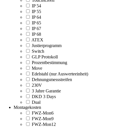
Touchscreen
IP 54
IP 55
IP 64
IP 65
IP 67
IP 68
ATEX
Justierprogramm
Switch
GLP Protokoll
Prozentbestimmung
Move
Edelstahl (nur Auswerteeinheit)
Dehnungsmessstreifen
230V
3 Jahre Garantie
DKD 3 Days
Dual
Montagekosten
FWZ-Mon6
FWZ-Mon9
FWZ-Mon12