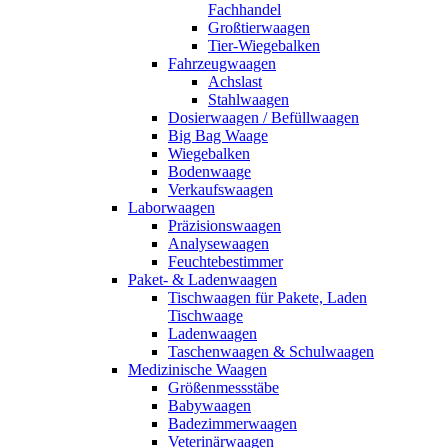
Fachhandel
Großtierwaagen
Tier-Wiegebalken
Fahrzeugwaagen
Achslast
Stahlwaagen
Dosierwaagen / Befüllwaagen
Big Bag Waage
Wiegebalken
Bodenwaage
Verkaufswaagen
Laborwaagen
Präzisionswaagen
Analysewaagen
Feuchtebestimmer
Paket- & Ladenwaagen
Tischwaagen für Pakete, Laden
Tischwaage
Ladenwaagen
Taschenwaagen & Schulwaagen
Medizinische Waagen
Größenmessstäbe
Babywaagen
Badezimmerwaagen
Veterinärwaagen