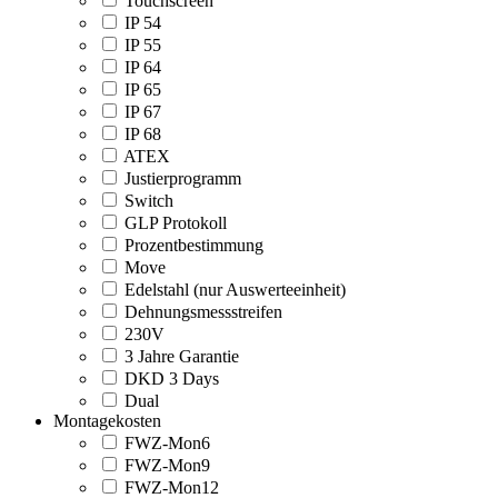
Touchscreen
IP 54
IP 55
IP 64
IP 65
IP 67
IP 68
ATEX
Justierprogramm
Switch
GLP Protokoll
Prozentbestimmung
Move
Edelstahl (nur Auswerteeinheit)
Dehnungsmessstreifen
230V
3 Jahre Garantie
DKD 3 Days
Dual
Montagekosten
FWZ-Mon6
FWZ-Mon9
FWZ-Mon12