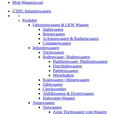
Mein Waagenscout
Produkte
Fahrzeugwaagen & LKW Waagen
Stahlwaagen
Betonwaagen
Achslastwaagen & Radlastwaagen
Containerwaagen
Industriewaagen
Tischwaagen
Bodenwaage | Bodenwaagen
Plattformwaage, Plattformwaagen
Durchfahrwaagen
Palettenwaagen
Wiegebalken
Kranwaagen | Hängewaagen
Zählwaagen
Checkweigher
Abfüllwaagen & Dosierwaagen
Hubwagen-Waagen
Agrarwaagen
Tierwaagen
Agrar Tischwaagen vom Waagen