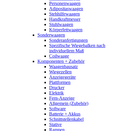
Personenwaagen
Adipositaswaagen
Stehhilfewaagen
Handkraftmesser
Stuhlwaagen
Körperfettwaagen
Sonderwaagen
Sonderanfertigungen
Spezifische Wiegebalken nach
individuellem Maß
Coilwaage
Komponenten + Zubehör
Waagenbausatz
Wiegezellen
Anzeigegeräte
Plattformen
Drucker
Elektrik
Fern-Anzeige
Allgemein (Zubehör)
Software
Batterie + Akkus
Schnittstellenkabel
Stative
Rampen