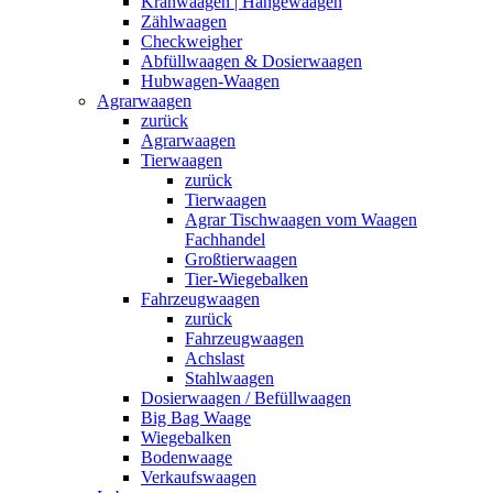
Kranwaagen | Hängewaagen
Zählwaagen
Checkweigher
Abfüllwaagen & Dosierwaagen
Hubwagen-Waagen
Agrarwaagen
zurück
Agrarwaagen
Tierwaagen
zurück
Tierwaagen
Agrar Tischwaagen vom Waagen
Fachhandel
Großtierwaagen
Tier-Wiegebalken
Fahrzeugwaagen
zurück
Fahrzeugwaagen
Achslast
Stahlwaagen
Dosierwaagen / Befüllwaagen
Big Bag Waage
Wiegebalken
Bodenwaage
Verkaufswaagen