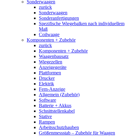
Sonderwaagen
zurück
Sonderwaagen
Sonderanfertigungen
Spezifische Wiegebalken nach individuellem
Maß
Coilwaage
Komponenten + Zubehör
zurück
Komponenten + Zubehör
Waagenbausatz
Wiegezellen
Anzeigegeräte
Plattformen
Drucker
Elektrik
Fern-Anzeige
Allgemein (Zubehör)
Software
Batterie + Akkus
Schnittstellenkabel
Stative
Rampen
Arbeitsschutzhauben
Größenmessstab – Zubehör für Waagen