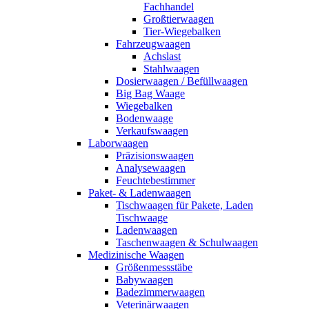
Fachhandel
Großtierwaagen
Tier-Wiegebalken
Fahrzeugwaagen
Achslast
Stahlwaagen
Dosierwaagen / Befüllwaagen
Big Bag Waage
Wiegebalken
Bodenwaage
Verkaufswaagen
Laborwaagen
Präzisionswaagen
Analysewaagen
Feuchtebestimmer
Paket- & Ladenwaagen
Tischwaagen für Pakete, Laden
Tischwaage
Ladenwaagen
Taschenwaagen & Schulwaagen
Medizinische Waagen
Größenmessstäbe
Babywaagen
Badezimmerwaagen
Veterinärwaagen