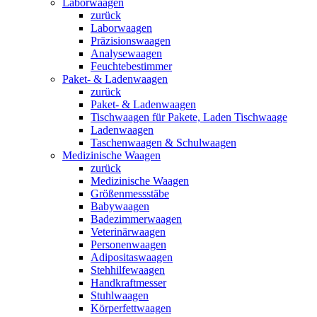
Laborwaagen
zurück
Laborwaagen
Präzisionswaagen
Analysewaagen
Feuchtebestimmer
Paket- & Ladenwaagen
zurück
Paket- & Ladenwaagen
Tischwaagen für Pakete, Laden Tischwaage
Ladenwaagen
Taschenwaagen & Schulwaagen
Medizinische Waagen
zurück
Medizinische Waagen
Größenmessstäbe
Babywaagen
Badezimmerwaagen
Veterinärwaagen
Personenwaagen
Adipositaswaagen
Stehhilfewaagen
Handkraftmesser
Stuhlwaagen
Körperfettwaagen