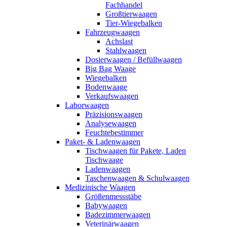
Fachhandel
Großtierwaagen
Tier-Wiegebalken
Fahrzeugwaagen
Achslast
Stahlwaagen
Dosierwaagen / Befüllwaagen
Big Bag Waage
Wiegebalken
Bodenwaage
Verkaufswaagen
Laborwaagen
Präzisionswaagen
Analysewaagen
Feuchtebestimmer
Paket- & Ladenwaagen
Tischwaagen für Pakete, Laden
Tischwaage
Ladenwaagen
Taschenwaagen & Schulwaagen
Medizinische Waagen
Größenmessstäbe
Babywaagen
Badezimmerwaagen
Veterinärwaagen