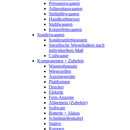
Personenwaagen
Adipositaswaagen
Stehhilfewaagen
Handkraftmesser
Stuhlwaagen
Körperfettwaagen
Sonderwaagen
Sonderanfertigungen
Spezifische Wiegebalken nach
individuellem Maß
Coilwaage
Komponenten + Zubehör
Waagenbausatz
Wiegezellen
Anzeigegeräte
Plattformen
Drucker
Elektrik
Fern-Anzeige
Allgemein (Zubehör)
Software
Batterie + Akkus
Schnittstellenkabel
Stative
Rampen