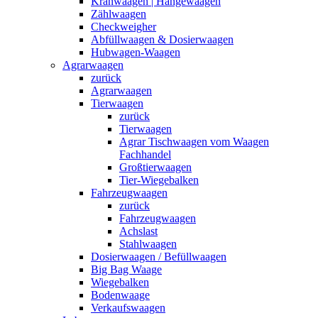
Kranwaagen | Hängewaagen
Zählwaagen
Checkweigher
Abfüllwaagen & Dosierwaagen
Hubwagen-Waagen
Agrarwaagen
zurück
Agrarwaagen
Tierwaagen
zurück
Tierwaagen
Agrar Tischwaagen vom Waagen
Fachhandel
Großtierwaagen
Tier-Wiegebalken
Fahrzeugwaagen
zurück
Fahrzeugwaagen
Achslast
Stahlwaagen
Dosierwaagen / Befüllwaagen
Big Bag Waage
Wiegebalken
Bodenwaage
Verkaufswaagen