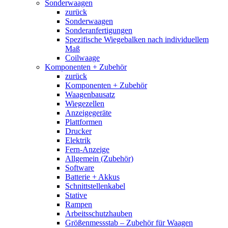
Sonderwaagen
zurück
Sonderwaagen
Sonderanfertigungen
Spezifische Wiegebalken nach individuellem
Maß
Coilwaage
Komponenten + Zubehör
zurück
Komponenten + Zubehör
Waagenbausatz
Wiegezellen
Anzeigegeräte
Plattformen
Drucker
Elektrik
Fern-Anzeige
Allgemein (Zubehör)
Software
Batterie + Akkus
Schnittstellenkabel
Stative
Rampen
Arbeitsschutzhauben
Größenmessstab – Zubehör für Waagen