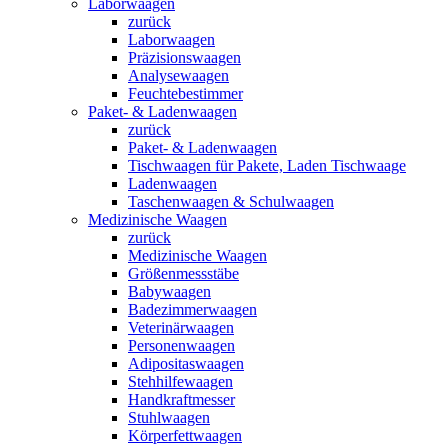
Laborwaagen
zurück
Laborwaagen
Präzisionswaagen
Analysewaagen
Feuchtebestimmer
Paket- & Ladenwaagen
zurück
Paket- & Ladenwaagen
Tischwaagen für Pakete, Laden Tischwaage
Ladenwaagen
Taschenwaagen & Schulwaagen
Medizinische Waagen
zurück
Medizinische Waagen
Größenmessstäbe
Babywaagen
Badezimmerwaagen
Veterinärwaagen
Personenwaagen
Adipositaswaagen
Stehhilfewaagen
Handkraftmesser
Stuhlwaagen
Körperfettwaagen