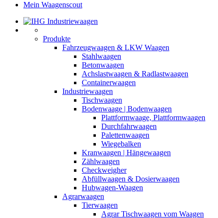
Mein Waagenscout
Produkte
Fahrzeugwaagen & LKW Waagen
Stahlwaagen
Betonwaagen
Achslastwaagen & Radlastwaagen
Containerwaagen
Industriewaagen
Tischwaagen
Bodenwaage | Bodenwaagen
Plattformwaage, Plattformwaagen
Durchfahrwaagen
Palettenwaagen
Wiegebalken
Kranwaagen | Hängewaagen
Zählwaagen
Checkweigher
Abfüllwaagen & Dosierwaagen
Hubwagen-Waagen
Agrarwaagen
Tierwaagen
Agrar Tischwaagen vom Waagen