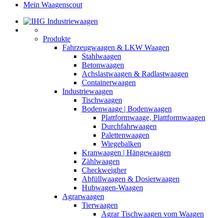
Mein Waagenscout
Produkte
Fahrzeugwaagen & LKW Waagen
Stahlwaagen
Betonwaagen
Achslastwaagen & Radlastwaagen
Containerwaagen
Industriewaagen
Tischwaagen
Bodenwaage | Bodenwaagen
Plattformwaage, Plattformwaagen
Durchfahrwaagen
Palettenwaagen
Wiegebalken
Kranwaagen | Hängewaagen
Zählwaagen
Checkweigher
Abfüllwaagen & Dosierwaagen
Hubwagen-Waagen
Agrarwaagen
Tierwaagen
Agrar Tischwaagen vom Waagen