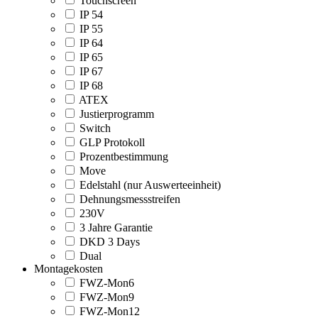
Touchscreen
IP 54
IP 55
IP 64
IP 65
IP 67
IP 68
ATEX
Justierprogramm
Switch
GLP Protokoll
Prozentbestimmung
Move
Edelstahl (nur Auswerteeinheit)
Dehnungsmessstreifen
230V
3 Jahre Garantie
DKD 3 Days
Dual
Montagekosten
FWZ-Mon6
FWZ-Mon9
FWZ-Mon12