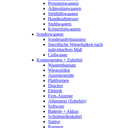
Personenwaagen
Adipositaswaagen
Stehhilfewaagen
Handkraftmesser
Stuhlwaagen
Körperfettwaagen
Sonderwaagen
Sonderanfertigungen
Spezifische Wiegebalken nach
individuellem Maß
Coilwaage
Komponenten + Zubehör
Waagenbausatz
Wiegezellen
Anzeigegeräte
Plattformen
Drucker
Elektrik
Fern-Anzeige
Allgemein (Zubehör)
Software
Batterie + Akkus
Schnittstellenkabel
Stative
Rampen