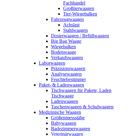
Fachhandel
Großtierwaagen
Tier-Wiegebalken
Fahrzeugwaagen
Achslast
Stahlwaagen
Dosierwaagen / Befüllwaagen
Big Bag Waage
Wiegebalken
Bodenwaage
Verkaufswaagen
Laborwaagen
Präzisionswaagen
Analysewaagen
Feuchtebestimmer
Paket- & Ladenwaagen
Tischwaagen für Pakete, Laden
Tischwaage
Ladenwaagen
Taschenwaagen & Schulwaagen
Medizinische Waagen
Größenmessstäbe
Babywaagen
Badezimmerwaagen
Veterinärwaagen