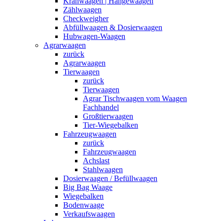
Kranwaagen | Hängewaagen
Zählwaagen
Checkweigher
Abfüllwaagen & Dosierwaagen
Hubwagen-Waagen
Agrarwaagen
zurück
Agrarwaagen
Tierwaagen
zurück
Tierwaagen
Agrar Tischwaagen vom Waagen
Fachhandel
Großtierwaagen
Tier-Wiegebalken
Fahrzeugwaagen
zurück
Fahrzeugwaagen
Achslast
Stahlwaagen
Dosierwaagen / Befüllwaagen
Big Bag Waage
Wiegebalken
Bodenwaage
Verkaufswaagen