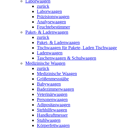
Laborwaagen
zurück
Laborwaagen
Präzisionswaagen
Analysewaagen
Feuchtebestimmer
Paket- & Ladenwaagen
zurück
Paket- & Ladenwaagen
Tischwaagen für Pakete, Laden Tischwaage
Ladenwaagen
Taschenwaagen & Schulwaagen
Medizinische Waagen
zurück
Medizinische Waagen
Größenmessstäbe
Babywaagen
Badezimmerwaagen
Veterinärwaagen
Personenwaagen
Adipositaswaagen
Stehhilfewaagen
Handkraftmesser
Stuhlwaagen
Körperfettwaagen