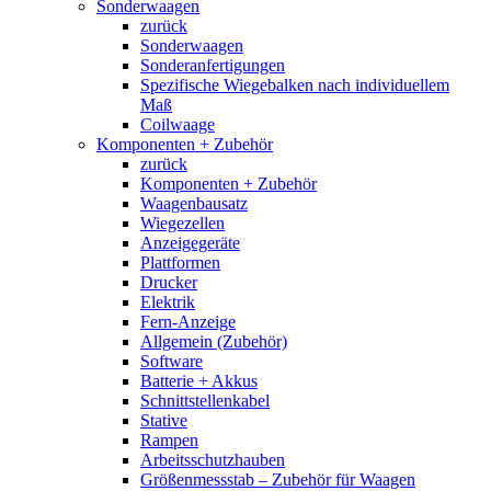
Sonderwaagen
zurück
Sonderwaagen
Sonderanfertigungen
Spezifische Wiegebalken nach individuellem
Maß
Coilwaage
Komponenten + Zubehör
zurück
Komponenten + Zubehör
Waagenbausatz
Wiegezellen
Anzeigegeräte
Plattformen
Drucker
Elektrik
Fern-Anzeige
Allgemein (Zubehör)
Software
Batterie + Akkus
Schnittstellenkabel
Stative
Rampen
Arbeitsschutzhauben
Größenmessstab – Zubehör für Waagen