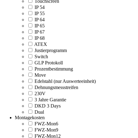
Touchscreen
IP 54
IP 55
IP 64
IP 65
IP 67
IP 68
ATEX
Justierprogramm
Switch
GLP Protokoll
Prozentbestimmung
Move
Edelstahl (nur Auswerteeinheit)
Dehnungsmessstreifen
230V
3 Jahre Garantie
DKD 3 Days
Dual
Montagekosten
FWZ-Mon6
FWZ-Mon9
FWZ-Mon12