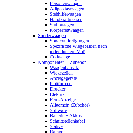
Personenwaagen
Adipositaswaagen
Stehhilfewaagen
Handkraftmesser
Stuhlwaagen
Körperfettwaagen
Sonderwaagen
Sonderanfertigungen
Spezifische Wiegebalken nach
individuellem Maß
Coilwaage
Komponenten + Zubehör
Waagenbausatz
Wiegezellen
Anzeigegeräte
Plattformen
Drucker
Elektrik
Fern-Anzeige
Allgemein (Zubehör)
Software
Batterie + Akkus
Schnittstellenkabel
Stative
Rampen