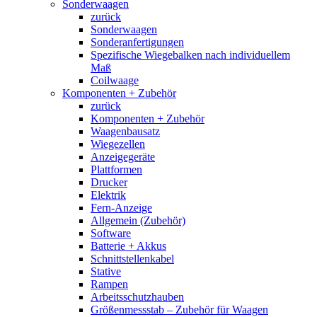
Sonderwaagen
zurück
Sonderwaagen
Sonderanfertigungen
Spezifische Wiegebalken nach individuellem
Maß
Coilwaage
Komponenten + Zubehör
zurück
Komponenten + Zubehör
Waagenbausatz
Wiegezellen
Anzeigegeräte
Plattformen
Drucker
Elektrik
Fern-Anzeige
Allgemein (Zubehör)
Software
Batterie + Akkus
Schnittstellenkabel
Stative
Rampen
Arbeitsschutzhauben
Größenmessstab – Zubehör für Waagen