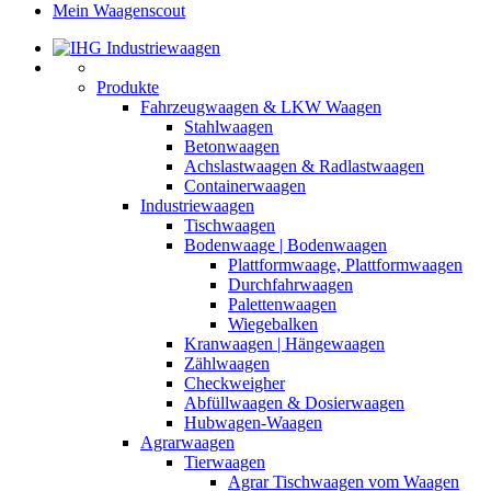
Mein Waagenscout
Produkte
Fahrzeugwaagen & LKW Waagen
Stahlwaagen
Betonwaagen
Achslastwaagen & Radlastwaagen
Containerwaagen
Industriewaagen
Tischwaagen
Bodenwaage | Bodenwaagen
Plattformwaage, Plattformwaagen
Durchfahrwaagen
Palettenwaagen
Wiegebalken
Kranwaagen | Hängewaagen
Zählwaagen
Checkweigher
Abfüllwaagen & Dosierwaagen
Hubwagen-Waagen
Agrarwaagen
Tierwaagen
Agrar Tischwaagen vom Waagen