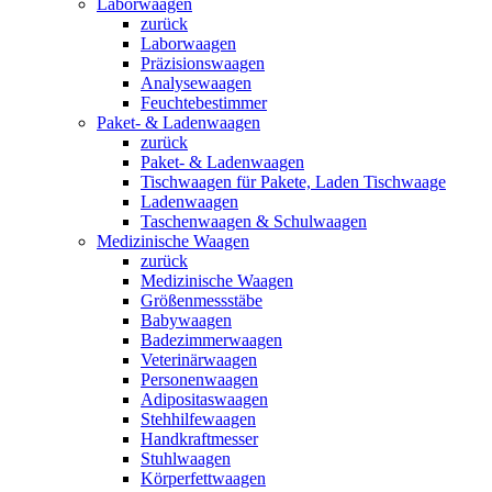
Laborwaagen
zurück
Laborwaagen
Präzisionswaagen
Analysewaagen
Feuchtebestimmer
Paket- & Ladenwaagen
zurück
Paket- & Ladenwaagen
Tischwaagen für Pakete, Laden Tischwaage
Ladenwaagen
Taschenwaagen & Schulwaagen
Medizinische Waagen
zurück
Medizinische Waagen
Größenmessstäbe
Babywaagen
Badezimmerwaagen
Veterinärwaagen
Personenwaagen
Adipositaswaagen
Stehhilfewaagen
Handkraftmesser
Stuhlwaagen
Körperfettwaagen