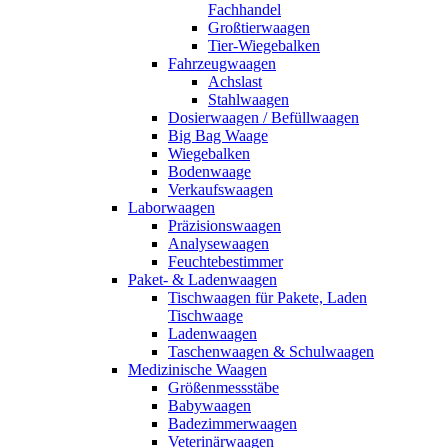
Fachhandel
Großtierwaagen
Tier-Wiegebalken
Fahrzeugwaagen
Achslast
Stahlwaagen
Dosierwaagen / Befüllwaagen
Big Bag Waage
Wiegebalken
Bodenwaage
Verkaufswaagen
Laborwaagen
Präzisionswaagen
Analysewaagen
Feuchtebestimmer
Paket- & Ladenwaagen
Tischwaagen für Pakete, Laden
Tischwaage
Ladenwaagen
Taschenwaagen & Schulwaagen
Medizinische Waagen
Größenmessstäbe
Babywaagen
Badezimmerwaagen
Veterinärwaagen