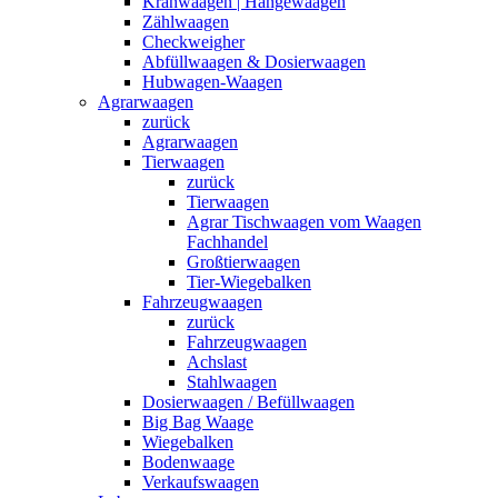
Kranwaagen | Hängewaagen
Zählwaagen
Checkweigher
Abfüllwaagen & Dosierwaagen
Hubwagen-Waagen
Agrarwaagen
zurück
Agrarwaagen
Tierwaagen
zurück
Tierwaagen
Agrar Tischwaagen vom Waagen
Fachhandel
Großtierwaagen
Tier-Wiegebalken
Fahrzeugwaagen
zurück
Fahrzeugwaagen
Achslast
Stahlwaagen
Dosierwaagen / Befüllwaagen
Big Bag Waage
Wiegebalken
Bodenwaage
Verkaufswaagen