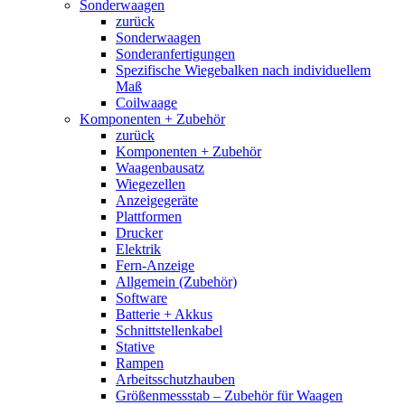
Sonderwaagen
zurück
Sonderwaagen
Sonderanfertigungen
Spezifische Wiegebalken nach individuellem
Maß
Coilwaage
Komponenten + Zubehör
zurück
Komponenten + Zubehör
Waagenbausatz
Wiegezellen
Anzeigegeräte
Plattformen
Drucker
Elektrik
Fern-Anzeige
Allgemein (Zubehör)
Software
Batterie + Akkus
Schnittstellenkabel
Stative
Rampen
Arbeitsschutzhauben
Größenmessstab – Zubehör für Waagen