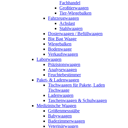
Fachhandel
Großtierwaagen
Tier-Wiegebalken
Fahrzeugwaagen
Achslast
Stahlwaagen
Dosierwaagen / Befüllwaagen
Big Bag Waage
Wiegebalken
Bodenwaage
Verkaufswaagen
Laborwaagen
Präzisionswaagen
Analysewaagen
Feuchtebestimmer
Paket- & Ladenwaagen
Tischwaagen für Pakete, Laden
Tischwaage
Ladenwaagen
Taschenwaagen & Schulwaagen
Medizinische Waagen
Größenmessstäbe
Babywaagen
Badezimmerwaagen
Veterinärwaagen