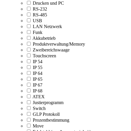
Drucken und PC
RS-232
RS-485
USB
LAN Netzwerk
Funk
Akkubetrieb
Produktverwaltung/Memory
Zweibereichswaage
Touchscreen
IP 54
IP 55
IP 64
IP 65
IP 67
IP 68
ATEX
Justierprogramm
Switch
GLP Protokoll
Prozentbestimmung
Move