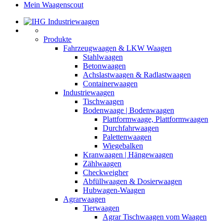
Mein Waagenscout
Produkte
Fahrzeugwaagen & LKW Waagen
Stahlwaagen
Betonwaagen
Achslastwaagen & Radlastwaagen
Containerwaagen
Industriewaagen
Tischwaagen
Bodenwaage | Bodenwaagen
Plattformwaage, Plattformwaagen
Durchfahrwaagen
Palettenwaagen
Wiegebalken
Kranwaagen | Hängewaagen
Zählwaagen
Checkweigher
Abfüllwaagen & Dosierwaagen
Hubwagen-Waagen
Agrarwaagen
Tierwaagen
Agrar Tischwaagen vom Waagen