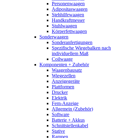
Personenwaagen
Adipositaswaagen
Stehhilfewaagen
Handkraftmesser
Stuhlwaagen
Körperfettwaagen
Sonderwaagen
Sonderanfertigungen
Spezifische Wiegebalken nach
individuellem Maß
Coilwaage
Komponenten + Zubehör
Waagenbausatz
Wiegezellen
Anzeigegeräte
Plattformen
Drucker
Elektrik
Fern-Anzeige
Allgemein (Zubehör)
Software
Batterie + Akkus
Schnittstellenkabel
Stative
Rampen