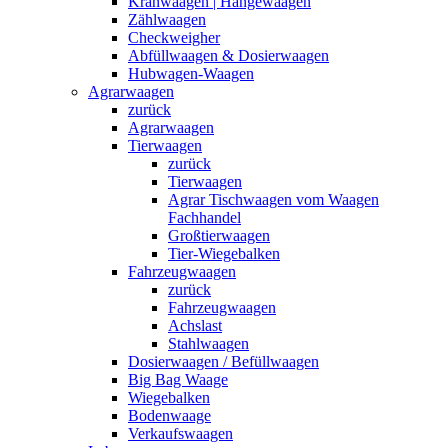
Kranwaagen | Hängewaagen
Zählwaagen
Checkweigher
Abfüllwaagen & Dosierwaagen
Hubwagen-Waagen
Agrarwaagen
zurück
Agrarwaagen
Tierwaagen
zurück
Tierwaagen
Agrar Tischwaagen vom Waagen
Fachhandel
Großtierwaagen
Tier-Wiegebalken
Fahrzeugwaagen
zurück
Fahrzeugwaagen
Achslast
Stahlwaagen
Dosierwaagen / Befüllwaagen
Big Bag Waage
Wiegebalken
Bodenwaage
Verkaufswaagen