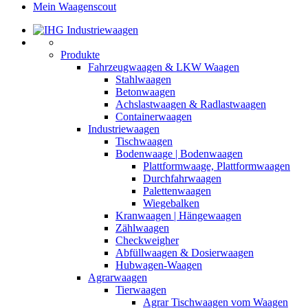
Mein Waagenscout
Produkte
Fahrzeugwaagen & LKW Waagen
Stahlwaagen
Betonwaagen
Achslastwaagen & Radlastwaagen
Containerwaagen
Industriewaagen
Tischwaagen
Bodenwaage | Bodenwaagen
Plattformwaage, Plattformwaagen
Durchfahrwaagen
Palettenwaagen
Wiegebalken
Kranwaagen | Hängewaagen
Zählwaagen
Checkweigher
Abfüllwaagen & Dosierwaagen
Hubwagen-Waagen
Agrarwaagen
Tierwaagen
Agrar Tischwaagen vom Waagen