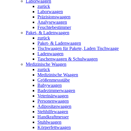
Laborwaagen
zurück
Laborwaagen
Präzisionswaagen
Analysewaagen
Feuchtebestimmer
Paket- & Ladenwaagen
zurück
Paket- & Ladenwaagen
Tischwaagen für Pakete, Laden Tischwaage
Ladenwaagen
Taschenwaagen & Schulwaagen
Medizinische Waagen
zurück
Medizinische Waagen
Größenmessstäbe
Babywaagen
Badezimmerwaagen
Veterinärwaagen
Personenwaagen
Adipositaswaagen
Stehhilfewaagen
Handkraftmesser
Stuhlwaagen
Körperfettwaagen