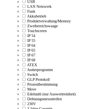
USB
LAN Netzwerk
Funk
Akkubetrieb
Produktverwaltung/Memory
Zweibereichswaage
Touchscreen
IP 54
IP 55
IP 64
IP 65
IP 67
IP 68
ATEX
Justierprogramm
Switch
GLP Protokoll
Prozentbestimmung
Move
Edelstahl (nur Auswerteeinheit)
Dehnungsmessstreifen
230V
3 Jahre Garantie