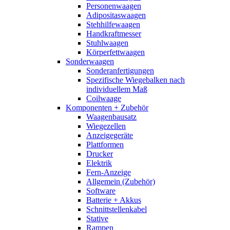
Personenwaagen
Adipositaswaagen
Stehhilfewaagen
Handkraftmesser
Stuhlwaagen
Körperfettwaagen
Sonderwaagen
Sonderanfertigungen
Spezifische Wiegebalken nach
individuellem Maß
Coilwaage
Komponenten + Zubehör
Waagenbausatz
Wiegezellen
Anzeigegeräte
Plattformen
Drucker
Elektrik
Fern-Anzeige
Allgemein (Zubehör)
Software
Batterie + Akkus
Schnittstellenkabel
Stative
Rampen