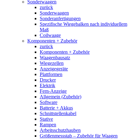
Sonderwaagen
zurück
Sonderwaagen
Sonderanfertigungen
Spezifische Wiegebalken nach individuellem
Maß
Coilwaage
Komponenten + Zubehör
zurück
Komponenten + Zubehör
Waagenbausatz
Wiegezellen
Anzeigegeräte
Plattformen
Drucker
Elektrik
Fern-Anzeige
Allgemein (Zubehör)
Software
Batterie + Akkus
Schnittstellenkabel
Stative
Rampen
Arbeitsschutzhauben
Größenmessstab – Zubehör für Waagen