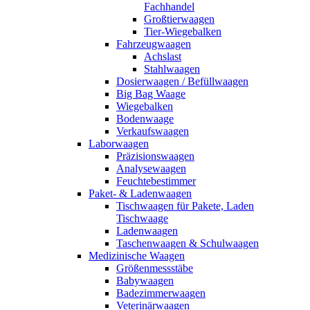
Fachhandel
Großtierwaagen
Tier-Wiegebalken
Fahrzeugwaagen
Achslast
Stahlwaagen
Dosierwaagen / Befüllwaagen
Big Bag Waage
Wiegebalken
Bodenwaage
Verkaufswaagen
Laborwaagen
Präzisionswaagen
Analysewaagen
Feuchtebestimmer
Paket- & Ladenwaagen
Tischwaagen für Pakete, Laden
Tischwaage
Ladenwaagen
Taschenwaagen & Schulwaagen
Medizinische Waagen
Größenmessstäbe
Babywaagen
Badezimmerwaagen
Veterinärwaagen