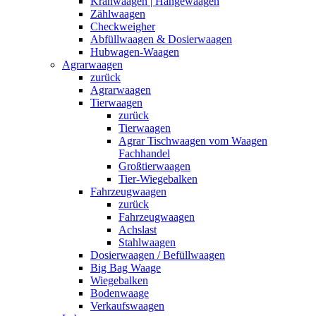
Kranwaagen | Hängewaagen
Zählwaagen
Checkweigher
Abfüllwaagen & Dosierwaagen
Hubwagen-Waagen
Agrarwaagen
zurück
Agrarwaagen
Tierwaagen
zurück
Tierwaagen
Agrar Tischwaagen vom Waagen
Fachhandel
Großtierwaagen
Tier-Wiegebalken
Fahrzeugwaagen
zurück
Fahrzeugwaagen
Achslast
Stahlwaagen
Dosierwaagen / Befüllwaagen
Big Bag Waage
Wiegebalken
Bodenwaage
Verkaufswaagen