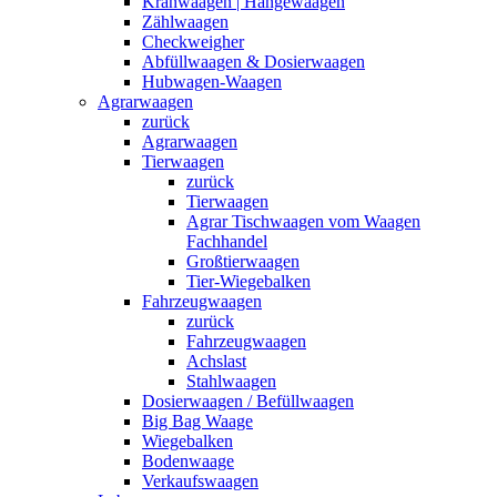
Kranwaagen | Hängewaagen
Zählwaagen
Checkweigher
Abfüllwaagen & Dosierwaagen
Hubwagen-Waagen
Agrarwaagen
zurück
Agrarwaagen
Tierwaagen
zurück
Tierwaagen
Agrar Tischwaagen vom Waagen
Fachhandel
Großtierwaagen
Tier-Wiegebalken
Fahrzeugwaagen
zurück
Fahrzeugwaagen
Achslast
Stahlwaagen
Dosierwaagen / Befüllwaagen
Big Bag Waage
Wiegebalken
Bodenwaage
Verkaufswaagen