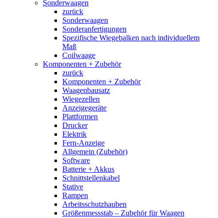
Sonderwaagen
zurück
Sonderwaagen
Sonderanfertigungen
Spezifische Wiegebalken nach individuellem
Maß
Coilwaage
Komponenten + Zubehör
zurück
Komponenten + Zubehör
Waagenbausatz
Wiegezellen
Anzeigegeräte
Plattformen
Drucker
Elektrik
Fern-Anzeige
Allgemein (Zubehör)
Software
Batterie + Akkus
Schnittstellenkabel
Stative
Rampen
Arbeitsschutzhauben
Größenmessstab – Zubehör für Waagen