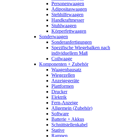
Personenwaagen
Adipositaswaagen
Stehhilfewaagen
Handkraftmesser
Stuhlwaagen
Körperfettwaagen
Sonderwaagen
Sonderanfertigungen
Spezifische Wiegebalken nach
individuellem Maß
Coilwaage
Komponenten + Zubehör
Waagenbausatz
Wiegezellen
Anzeigegeräte
Plattformen
Drucker
Elektrik
Fern-Anzeige
Allgemein (Zubehör)
Software
Batterie + Akkus
Schnittstellenkabel
Stative
Rampen