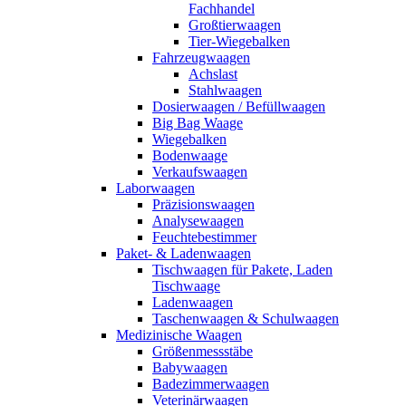
Fachhandel
Großtierwaagen
Tier-Wiegebalken
Fahrzeugwaagen
Achslast
Stahlwaagen
Dosierwaagen / Befüllwaagen
Big Bag Waage
Wiegebalken
Bodenwaage
Verkaufswaagen
Laborwaagen
Präzisionswaagen
Analysewaagen
Feuchtebestimmer
Paket- & Ladenwaagen
Tischwaagen für Pakete, Laden
Tischwaage
Ladenwaagen
Taschenwaagen & Schulwaagen
Medizinische Waagen
Größenmessstäbe
Babywaagen
Badezimmerwaagen
Veterinärwaagen