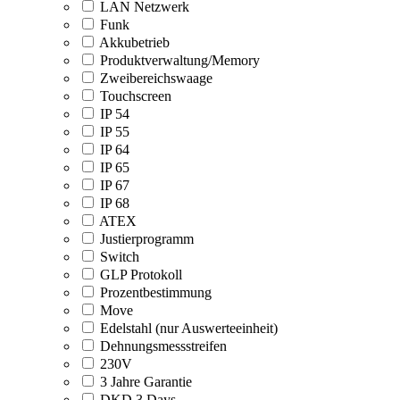
LAN Netzwerk
Funk
Akkubetrieb
Produktverwaltung/Memory
Zweibereichswaage
Touchscreen
IP 54
IP 55
IP 64
IP 65
IP 67
IP 68
ATEX
Justierprogramm
Switch
GLP Protokoll
Prozentbestimmung
Move
Edelstahl (nur Auswerteeinheit)
Dehnungsmessstreifen
230V
3 Jahre Garantie
DKD 3 Days