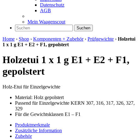
Datenschutz
AGB
Mein Waagenscout
Suchen
Home
›
Shop
›
Komponenten + Zubehör
›
Prüfgewichte
›
Holzetui
1 x 1 g E1 + E2 + F1, gepolstert
Holzetui 1 x 1 g E1 + E2 + F1,
gepolstert
Holz-Etui für Einzelgewichte
Material: Holz gepolstert
Passend für Einzelgewichte KERN 307, 316, 317, 326, 327,
329
Für die Gewichtsklassen E1 – F1
Produktmerkmale
Zusätzliche Information
Zubehör