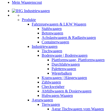
Mein Waagenscout
Produkte
Fahrzeugwaagen & LKW Waagen
Stahlwaagen
Betonwaagen
Achslastwaagen & Radlastwaagen
Containerwaagen
Industriewaagen
Tischwaagen
Bodenwaage | Bodenwaagen
Plattformwaage, Plattformwaagen
Durchfahrwaagen
Palettenwaagen
Wiegebalken
Kranwaagen | Hängewaagen
Zählwaagen
Checkweigher
Abfüllwaagen & Dosierwaagen
Hubwagen-Waagen
Agrarwaagen
Tierwaagen
Agrar Tischwaagen vom Waagen