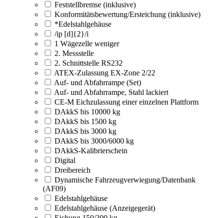
Feststellbremse (inklusive)
Konformitätsbewertung/Ersteichung (inklusive)
*Edelstahlgehäuse
/ip [d]{2}/i
1 Wägezelle weniger
2. Messstelle
2. Schnittstelle RS232
ATEX-Zulassung EX-Zone 2/22
Auf- und Abfahrrampe (Set)
Auf- und Abfahrrampe, Stahl lackiert
CE-M Eichzulassung einer einzelnen Plattform
DAkkS bis 10000 kg
DAkkS bis 1500 kg
DAkkS bis 3000 kg
DAkkS bis 3000/6000 kg
DAkkS-Kalibrierschein
Digital
Dreibereich
Dynamische Fahrzeugverwiegung/Datenbank
(AF09)
Edelstahlgehäuse
Edelstahlgehäuse (Anzeigegerät)
Eichung 150/300 kg