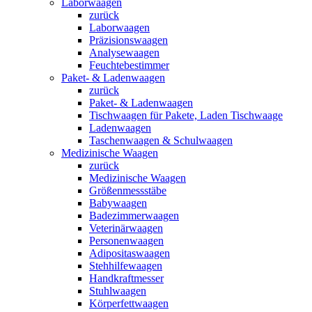
Laborwaagen
zurück
Laborwaagen
Präzisionswaagen
Analysewaagen
Feuchtebestimmer
Paket- & Ladenwaagen
zurück
Paket- & Ladenwaagen
Tischwaagen für Pakete, Laden Tischwaage
Ladenwaagen
Taschenwaagen & Schulwaagen
Medizinische Waagen
zurück
Medizinische Waagen
Größenmessstäbe
Babywaagen
Badezimmerwaagen
Veterinärwaagen
Personenwaagen
Adipositaswaagen
Stehhilfewaagen
Handkraftmesser
Stuhlwaagen
Körperfettwaagen