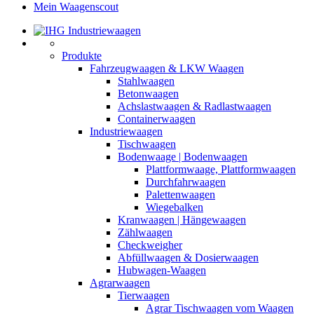
Mein Waagenscout
Produkte
Fahrzeugwaagen & LKW Waagen
Stahlwaagen
Betonwaagen
Achslastwaagen & Radlastwaagen
Containerwaagen
Industriewaagen
Tischwaagen
Bodenwaage | Bodenwaagen
Plattformwaage, Plattformwaagen
Durchfahrwaagen
Palettenwaagen
Wiegebalken
Kranwaagen | Hängewaagen
Zählwaagen
Checkweigher
Abfüllwaagen & Dosierwaagen
Hubwagen-Waagen
Agrarwaagen
Tierwaagen
Agrar Tischwaagen vom Waagen