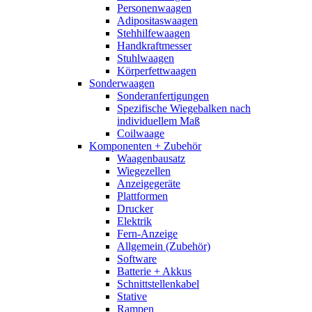
Personenwaagen
Adipositaswaagen
Stehhilfewaagen
Handkraftmesser
Stuhlwaagen
Körperfettwaagen
Sonderwaagen
Sonderanfertigungen
Spezifische Wiegebalken nach
individuellem Maß
Coilwaage
Komponenten + Zubehör
Waagenbausatz
Wiegezellen
Anzeigegeräte
Plattformen
Drucker
Elektrik
Fern-Anzeige
Allgemein (Zubehör)
Software
Batterie + Akkus
Schnittstellenkabel
Stative
Rampen