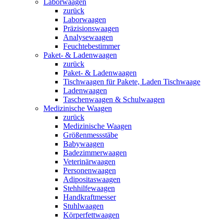
Laborwaagen
zurück
Laborwaagen
Präzisionswaagen
Analysewaagen
Feuchtebestimmer
Paket- & Ladenwaagen
zurück
Paket- & Ladenwaagen
Tischwaagen für Pakete, Laden Tischwaage
Ladenwaagen
Taschenwaagen & Schulwaagen
Medizinische Waagen
zurück
Medizinische Waagen
Größenmessstäbe
Babywaagen
Badezimmerwaagen
Veterinärwaagen
Personenwaagen
Adipositaswaagen
Stehhilfewaagen
Handkraftmesser
Stuhlwaagen
Körperfettwaagen