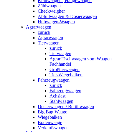
Kranwaagen | Hängewaagen
Zählwaagen
Checkweigher
Abfüllwaagen & Dosierwaagen
Hubwagen-Waagen
Agrarwaagen
zurück
Agrarwaagen
Tierwaagen
zurück
Tierwaagen
Agrar Tischwaagen vom Waagen
Fachhandel
Großtierwaagen
Tier-Wiegebalken
Fahrzeugwaagen
zurück
Fahrzeugwaagen
Achslast
Stahlwaagen
Dosierwaagen / Befüllwaagen
Big Bag Waage
Wiegebalken
Bodenwaage
Verkaufswaagen