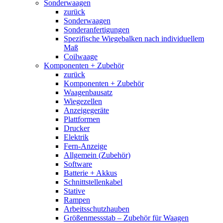
Sonderwaagen
zurück
Sonderwaagen
Sonderanfertigungen
Spezifische Wiegebalken nach individuellem
Maß
Coilwaage
Komponenten + Zubehör
zurück
Komponenten + Zubehör
Waagenbausatz
Wiegezellen
Anzeigegeräte
Plattformen
Drucker
Elektrik
Fern-Anzeige
Allgemein (Zubehör)
Software
Batterie + Akkus
Schnittstellenkabel
Stative
Rampen
Arbeitsschutzhauben
Größenmessstab – Zubehör für Waagen