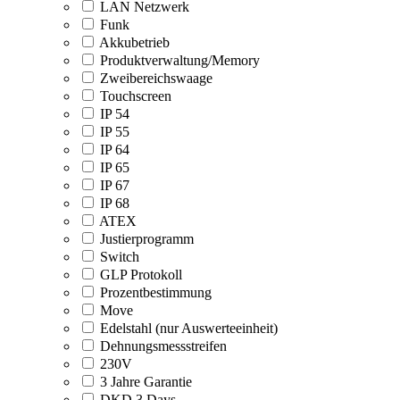
LAN Netzwerk
Funk
Akkubetrieb
Produktverwaltung/Memory
Zweibereichswaage
Touchscreen
IP 54
IP 55
IP 64
IP 65
IP 67
IP 68
ATEX
Justierprogramm
Switch
GLP Protokoll
Prozentbestimmung
Move
Edelstahl (nur Auswerteeinheit)
Dehnungsmessstreifen
230V
3 Jahre Garantie
DKD 3 Days