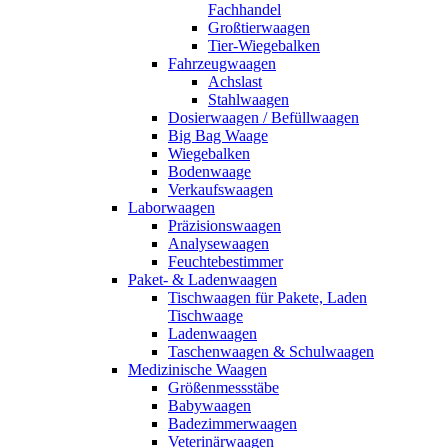
Fachhandel
Großtierwaagen
Tier-Wiegebalken
Fahrzeugwaagen
Achslast
Stahlwaagen
Dosierwaagen / Befüllwaagen
Big Bag Waage
Wiegebalken
Bodenwaage
Verkaufswaagen
Laborwaagen
Präzisionswaagen
Analysewaagen
Feuchtebestimmer
Paket- & Ladenwaagen
Tischwaagen für Pakete, Laden
Tischwaage
Ladenwaagen
Taschenwaagen & Schulwaagen
Medizinische Waagen
Größenmessstäbe
Babywaagen
Badezimmerwaagen
Veterinärwaagen