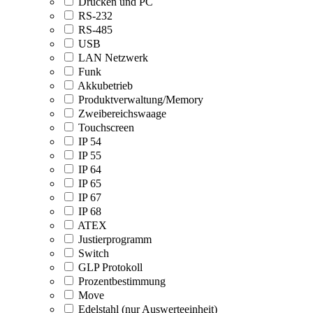
Drucken und PC
RS-232
RS-485
USB
LAN Netzwerk
Funk
Akkubetrieb
Produktverwaltung/Memory
Zweibereichswaage
Touchscreen
IP 54
IP 55
IP 64
IP 65
IP 67
IP 68
ATEX
Justierprogramm
Switch
GLP Protokoll
Prozentbestimmung
Move
Edelstahl (nur Auswerteeinheit)