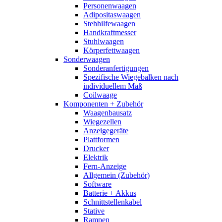
Personenwaagen
Adipositaswaagen
Stehhilfewaagen
Handkraftmesser
Stuhlwaagen
Körperfettwaagen
Sonderwaagen
Sonderanfertigungen
Spezifische Wiegebalken nach
individuellem Maß
Coilwaage
Komponenten + Zubehör
Waagenbausatz
Wiegezellen
Anzeigegeräte
Plattformen
Drucker
Elektrik
Fern-Anzeige
Allgemein (Zubehör)
Software
Batterie + Akkus
Schnittstellenkabel
Stative
Rampen