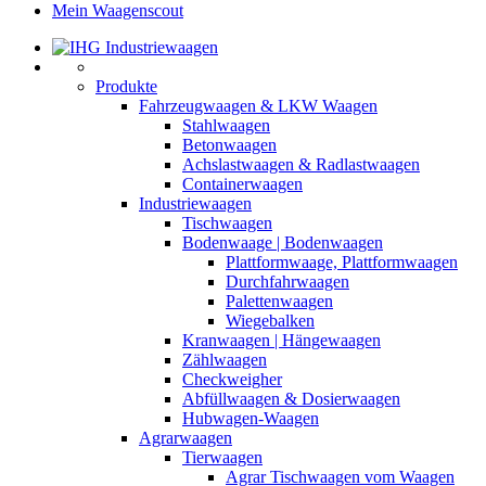
Mein Waagenscout
Produkte
Fahrzeugwaagen & LKW Waagen
Stahlwaagen
Betonwaagen
Achslastwaagen & Radlastwaagen
Containerwaagen
Industriewaagen
Tischwaagen
Bodenwaage | Bodenwaagen
Plattformwaage, Plattformwaagen
Durchfahrwaagen
Palettenwaagen
Wiegebalken
Kranwaagen | Hängewaagen
Zählwaagen
Checkweigher
Abfüllwaagen & Dosierwaagen
Hubwagen-Waagen
Agrarwaagen
Tierwaagen
Agrar Tischwaagen vom Waagen