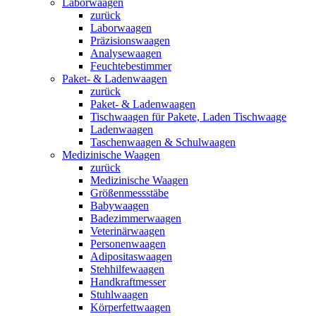
Laborwaagen
zurück
Laborwaagen
Präzisionswaagen
Analysewaagen
Feuchtebestimmer
Paket- & Ladenwaagen
zurück
Paket- & Ladenwaagen
Tischwaagen für Pakete, Laden Tischwaage
Ladenwaagen
Taschenwaagen & Schulwaagen
Medizinische Waagen
zurück
Medizinische Waagen
Größenmessstäbe
Babywaagen
Badezimmerwaagen
Veterinärwaagen
Personenwaagen
Adipositaswaagen
Stehhilfewaagen
Handkraftmesser
Stuhlwaagen
Körperfettwaagen