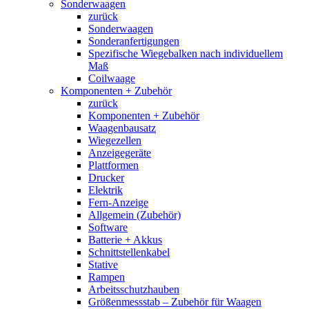
Sonderwaagen
zurück
Sonderwaagen
Sonderanfertigungen
Spezifische Wiegebalken nach individuellem
Maß
Coilwaage
Komponenten + Zubehör
zurück
Komponenten + Zubehör
Waagenbausatz
Wiegezellen
Anzeigegeräte
Plattformen
Drucker
Elektrik
Fern-Anzeige
Allgemein (Zubehör)
Software
Batterie + Akkus
Schnittstellenkabel
Stative
Rampen
Arbeitsschutzhauben
Größenmessstab – Zubehör für Waagen