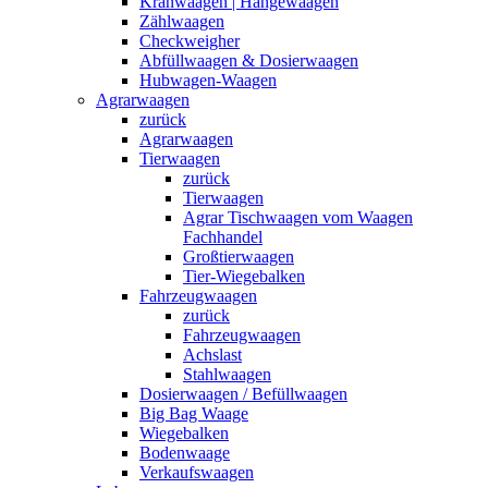
Kranwaagen | Hängewaagen
Zählwaagen
Checkweigher
Abfüllwaagen & Dosierwaagen
Hubwagen-Waagen
Agrarwaagen
zurück
Agrarwaagen
Tierwaagen
zurück
Tierwaagen
Agrar Tischwaagen vom Waagen
Fachhandel
Großtierwaagen
Tier-Wiegebalken
Fahrzeugwaagen
zurück
Fahrzeugwaagen
Achslast
Stahlwaagen
Dosierwaagen / Befüllwaagen
Big Bag Waage
Wiegebalken
Bodenwaage
Verkaufswaagen