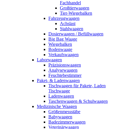
Fachhandel
Großtierwaagen
Tier-Wiegebalken
Fahrzeugwaagen
Achslast
Stahlwaagen
Dosierwaagen / Befüllwaagen
Big Bag Waage
Wiegebalken
Bodenwaage
Verkaufswaagen
Laborwaagen
Präzisionswaagen
Analysewaagen
Feuchtebestimmer
Paket- & Ladenwaagen
Tischwaagen für Pakete, Laden
Tischwaage
Ladenwaagen
Taschenwaagen & Schulwaagen
Medizinische Waagen
Größenmessstäbe
Babywaagen
Badezimmerwaagen
Veterinärwaagen