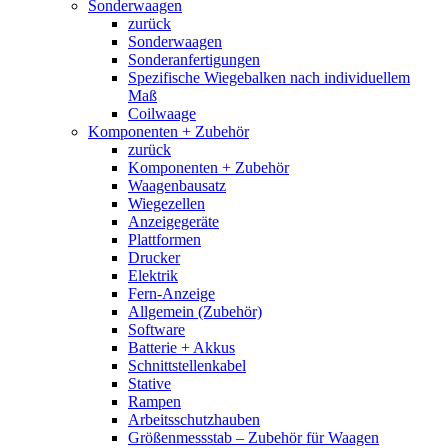
Sonderwaagen
zurück
Sonderwaagen
Sonderanfertigungen
Spezifische Wiegebalken nach individuellem
Maß
Coilwaage
Komponenten + Zubehör
zurück
Komponenten + Zubehör
Waagenbausatz
Wiegezellen
Anzeigegeräte
Plattformen
Drucker
Elektrik
Fern-Anzeige
Allgemein (Zubehör)
Software
Batterie + Akkus
Schnittstellenkabel
Stative
Rampen
Arbeitsschutzhauben
Größenmessstab – Zubehör für Waagen