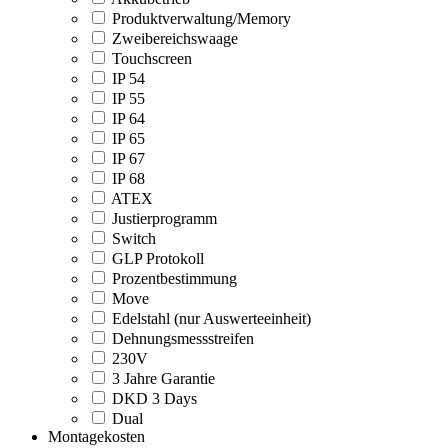
Produktverwaltung/Memory
Zweibereichswaage
Touchscreen
IP 54
IP 55
IP 64
IP 65
IP 67
IP 68
ATEX
Justierprogramm
Switch
GLP Protokoll
Prozentbestimmung
Move
Edelstahl (nur Auswerteeinheit)
Dehnungsmessstreifen
230V
3 Jahre Garantie
DKD 3 Days
Dual
Montagekosten