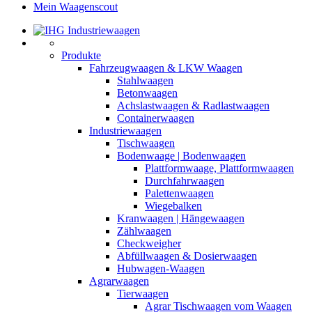
Mein Waagenscout
Produkte
Fahrzeugwaagen & LKW Waagen
Stahlwaagen
Betonwaagen
Achslastwaagen & Radlastwaagen
Containerwaagen
Industriewaagen
Tischwaagen
Bodenwaage | Bodenwaagen
Plattformwaage, Plattformwaagen
Durchfahrwaagen
Palettenwaagen
Wiegebalken
Kranwaagen | Hängewaagen
Zählwaagen
Checkweigher
Abfüllwaagen & Dosierwaagen
Hubwagen-Waagen
Agrarwaagen
Tierwaagen
Agrar Tischwaagen vom Waagen