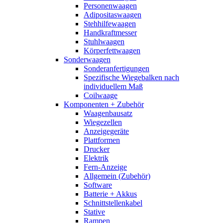
Personenwaagen
Adipositaswaagen
Stehhilfewaagen
Handkraftmesser
Stuhlwaagen
Körperfettwaagen
Sonderwaagen
Sonderanfertigungen
Spezifische Wiegebalken nach
individuellem Maß
Coilwaage
Komponenten + Zubehör
Waagenbausatz
Wiegezellen
Anzeigegeräte
Plattformen
Drucker
Elektrik
Fern-Anzeige
Allgemein (Zubehör)
Software
Batterie + Akkus
Schnittstellenkabel
Stative
Rampen