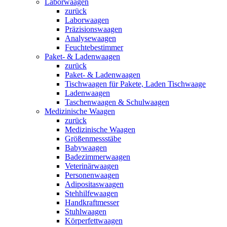
Laborwaagen
zurück
Laborwaagen
Präzisionswaagen
Analysewaagen
Feuchtebestimmer
Paket- & Ladenwaagen
zurück
Paket- & Ladenwaagen
Tischwaagen für Pakete, Laden Tischwaage
Ladenwaagen
Taschenwaagen & Schulwaagen
Medizinische Waagen
zurück
Medizinische Waagen
Größenmessstäbe
Babywaagen
Badezimmerwaagen
Veterinärwaagen
Personenwaagen
Adipositaswaagen
Stehhilfewaagen
Handkraftmesser
Stuhlwaagen
Körperfettwaagen