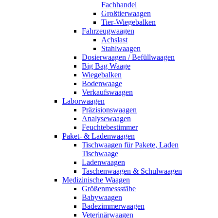
Fachhandel
Großtierwaagen
Tier-Wiegebalken
Fahrzeugwaagen
Achslast
Stahlwaagen
Dosierwaagen / Befüllwaagen
Big Bag Waage
Wiegebalken
Bodenwaage
Verkaufswaagen
Laborwaagen
Präzisionswaagen
Analysewaagen
Feuchtebestimmer
Paket- & Ladenwaagen
Tischwaagen für Pakete, Laden
Tischwaage
Ladenwaagen
Taschenwaagen & Schulwaagen
Medizinische Waagen
Größenmessstäbe
Babywaagen
Badezimmerwaagen
Veterinärwaagen