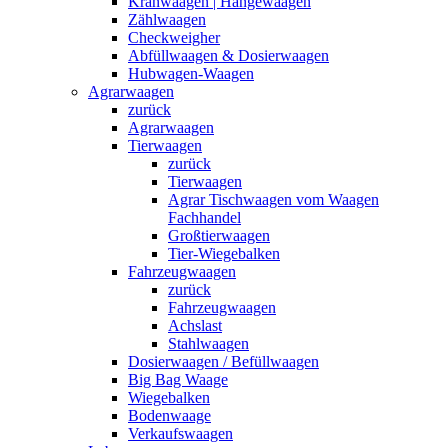
Kranwaagen | Hängewaagen
Zählwaagen
Checkweigher
Abfüllwaagen & Dosierwaagen
Hubwagen-Waagen
Agrarwaagen
zurück
Agrarwaagen
Tierwaagen
zurück
Tierwaagen
Agrar Tischwaagen vom Waagen
Fachhandel
Großtierwaagen
Tier-Wiegebalken
Fahrzeugwaagen
zurück
Fahrzeugwaagen
Achslast
Stahlwaagen
Dosierwaagen / Befüllwaagen
Big Bag Waage
Wiegebalken
Bodenwaage
Verkaufswaagen