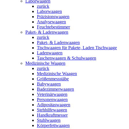
Laborwaagen
zurück
Laborwaagen
Präzisionswaagen
Analysewaagen
Feuchtebestimmer
Paket- & Ladenwaagen
zurück
Paket- & Ladenwaagen
Tischwaagen für Pakete, Laden Tischwaage
Ladenwaagen
Taschenwaagen & Schulwaagen
Medizinische Waagen
zurück
Medizinische Waagen
Größenmessstäbe
Babywaagen
Badezimmerwaagen
Veterinärwaagen
Personenwaagen
Adipositaswaagen
Stehhilfewaagen
Handkraftmesser
Stuhlwaagen
Körperfettwaagen