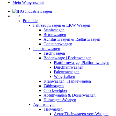
Mein Waagenscout
Produkte
Fahrzeugwaagen & LKW Waagen
Stahlwaagen
Betonwaagen
Achslastwaagen & Radlastwaagen
Containerwaagen
Industriewaagen
Tischwaagen
Bodenwaage | Bodenwaagen
Plattformwaage, Plattformwaagen
Durchfahrwaagen
Palettenwaagen
Wiegebalken
Kranwaagen | Hängewaagen
Zählwaagen
Checkweigher
Abfüllwaagen & Dosierwaagen
Hubwagen-Waagen
Agrarwaagen
Tierwaagen
Agrar Tischwaagen vom Waagen