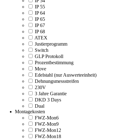
IP 54
IP 55
IP 64
IP 65
IP 67
IP 68
ATEX
Justierprogramm
Switch
GLP Protokoll
Prozentbestimmung
Move
Edelstahl (nur Auswerteeinheit)
Dehnungsmessstreifen
230V
3 Jahre Garantie
DKD 3 Days
Dual
Montagekosten
FWZ-Mon6
FWZ-Mon9
FWZ-Mon12
FWZ-Mon18