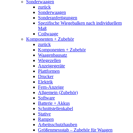
Sonderwaagen
zurück
Sonderwaagen
Sonderanfertigungen
Spezifische Wiegebalken nach individuellem
Maß
Coilwaage
Komponenten + Zubehör
zurück
Komponenten + Zubehör
Waagenbausatz
Wiegezellen
Anzeigegeräte
Plattformen
Drucker
Elektrik
Fern-Anzeige
Allgemein (Zubehör)
Software
Batterie + Akkus
Schnittstellenkabel
Stative
Rampen
Arbeitsschutzhauben
Größenmessstab – Zubehör für Waagen