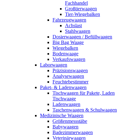
Fachhandel
Großtierwaagen
Tier-Wiegebalken
Fahrzeugwaagen
Achslast
Stahlwaagen
Dosierwaagen / Befüllwaagen
Big Bag Waage
Wiegebalken
Bodenwaage
Verkaufswaagen
Laborwaagen
Präzisionswaagen
Analysewaagen
Feuchtebestimmer
Paket- & Ladenwaagen
Tischwaagen für Pakete, Laden
Tischwaage
Ladenwaagen
Taschenwaagen & Schulwaagen
Medizinische Waagen
Größenmessstäbe
Babywaagen
Badezimmerwaagen
Veterinärwaagen