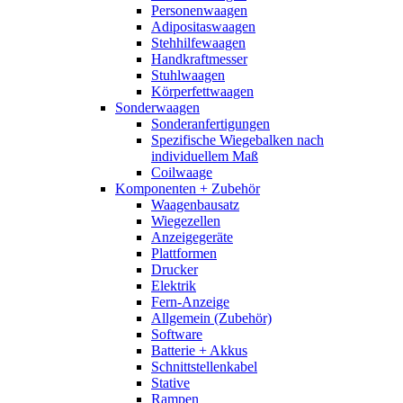
Personenwaagen
Adipositaswaagen
Stehhilfewaagen
Handkraftmesser
Stuhlwaagen
Körperfettwaagen
Sonderwaagen
Sonderanfertigungen
Spezifische Wiegebalken nach
individuellem Maß
Coilwaage
Komponenten + Zubehör
Waagenbausatz
Wiegezellen
Anzeigegeräte
Plattformen
Drucker
Elektrik
Fern-Anzeige
Allgemein (Zubehör)
Software
Batterie + Akkus
Schnittstellenkabel
Stative
Rampen