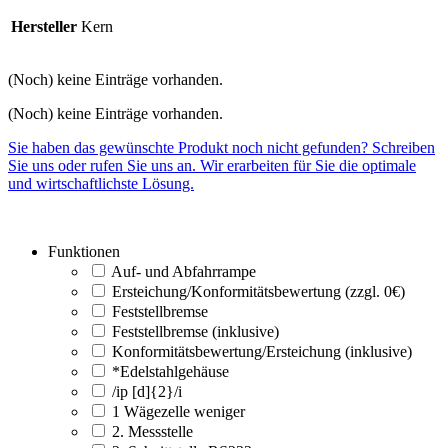
Hersteller
Kern
(Noch) keine Einträge vorhanden.
(Noch) keine Einträge vorhanden.
Sie haben das gewünschte Produkt noch nicht gefunden? Schreiben
Sie uns oder rufen Sie uns an. Wir erarbeiten für Sie die optimale
und wirtschaftlichste Lösung.
Funktionen
Auf- und Abfahrrampe
Ersteichung/Konformitätsbewertung (zzgl. 0€)
Feststellbremse
Feststellbremse (inklusive)
Konformitätsbewertung/Ersteichung (inklusive)
*Edelstahlgehäuse
/ip [d]{2}/i
1 Wägezelle weniger
2. Messstelle