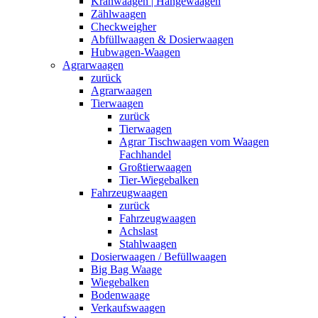
Kranwaagen | Hängewaagen
Zählwaagen
Checkweigher
Abfüllwaagen & Dosierwaagen
Hubwagen-Waagen
Agrarwaagen
zurück
Agrarwaagen
Tierwaagen
zurück
Tierwaagen
Agrar Tischwaagen vom Waagen
Fachhandel
Großtierwaagen
Tier-Wiegebalken
Fahrzeugwaagen
zurück
Fahrzeugwaagen
Achslast
Stahlwaagen
Dosierwaagen / Befüllwaagen
Big Bag Waage
Wiegebalken
Bodenwaage
Verkaufswaagen