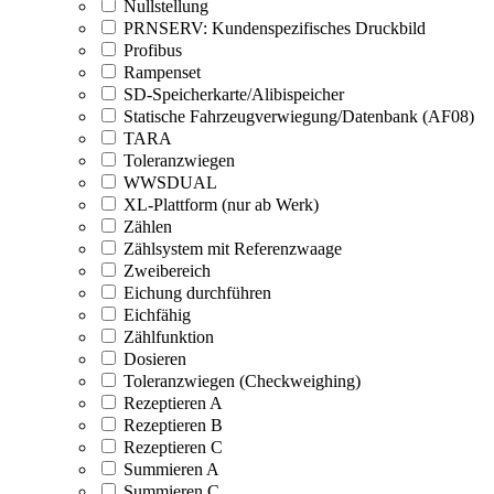
Nullstellung
PRNSERV: Kundenspezifisches Druckbild
Profibus
Rampenset
SD-Speicherkarte/Alibispeicher
Statische Fahrzeugverwiegung/Datenbank (AF08)
TARA
Toleranzwiegen
WWSDUAL
XL-Plattform (nur ab Werk)
Zählen
Zählsystem mit Referenzwaage
Zweibereich
Eichung durchführen
Eichfähig
Zählfunktion
Dosieren
Toleranzwiegen (Checkweighing)
Rezeptieren A
Rezeptieren B
Rezeptieren C
Summieren A
Summieren C