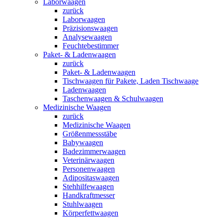
Laborwaagen
zurück
Laborwaagen
Präzisionswaagen
Analysewaagen
Feuchtebestimmer
Paket- & Ladenwaagen
zurück
Paket- & Ladenwaagen
Tischwaagen für Pakete, Laden Tischwaage
Ladenwaagen
Taschenwaagen & Schulwaagen
Medizinische Waagen
zurück
Medizinische Waagen
Größenmessstäbe
Babywaagen
Badezimmerwaagen
Veterinärwaagen
Personenwaagen
Adipositaswaagen
Stehhilfewaagen
Handkraftmesser
Stuhlwaagen
Körperfettwaagen