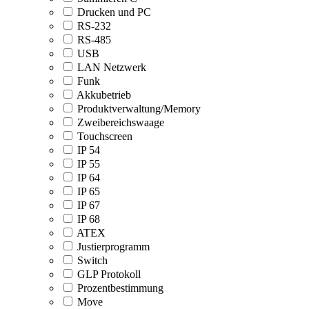
Drucken und PC
RS-232
RS-485
USB
LAN Netzwerk
Funk
Akkubetrieb
Produktverwaltung/Memory
Zweibereichswaage
Touchscreen
IP 54
IP 55
IP 64
IP 65
IP 67
IP 68
ATEX
Justierprogramm
Switch
GLP Protokoll
Prozentbestimmung
Move