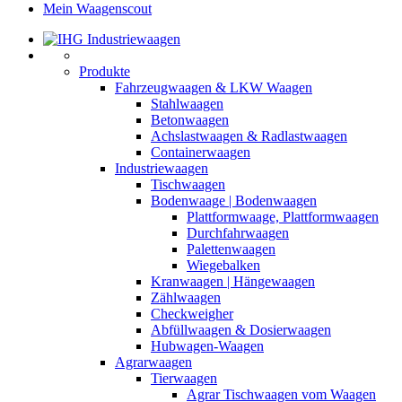
Mein Waagenscout
Produkte
Fahrzeugwaagen & LKW Waagen
Stahlwaagen
Betonwaagen
Achslastwaagen & Radlastwaagen
Containerwaagen
Industriewaagen
Tischwaagen
Bodenwaage | Bodenwaagen
Plattformwaage, Plattformwaagen
Durchfahrwaagen
Palettenwaagen
Wiegebalken
Kranwaagen | Hängewaagen
Zählwaagen
Checkweigher
Abfüllwaagen & Dosierwaagen
Hubwagen-Waagen
Agrarwaagen
Tierwaagen
Agrar Tischwaagen vom Waagen