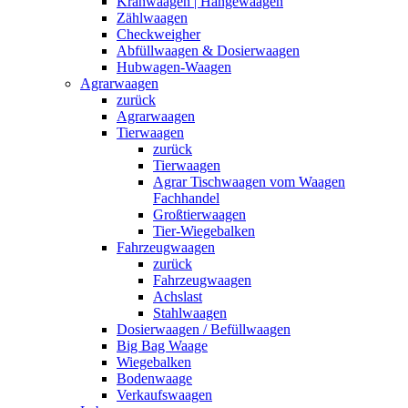
Kranwaagen | Hängewaagen
Zählwaagen
Checkweigher
Abfüllwaagen & Dosierwaagen
Hubwagen-Waagen
Agrarwaagen
zurück
Agrarwaagen
Tierwaagen
zurück
Tierwaagen
Agrar Tischwaagen vom Waagen
Fachhandel
Großtierwaagen
Tier-Wiegebalken
Fahrzeugwaagen
zurück
Fahrzeugwaagen
Achslast
Stahlwaagen
Dosierwaagen / Befüllwaagen
Big Bag Waage
Wiegebalken
Bodenwaage
Verkaufswaagen