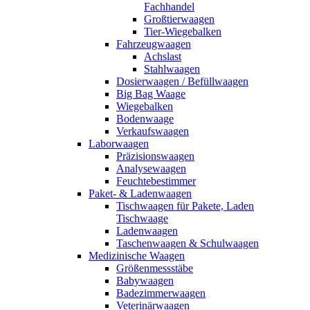
Fachhandel
Großtierwaagen
Tier-Wiegebalken
Fahrzeugwaagen
Achslast
Stahlwaagen
Dosierwaagen / Befüllwaagen
Big Bag Waage
Wiegebalken
Bodenwaage
Verkaufswaagen
Laborwaagen
Präzisionswaagen
Analysewaagen
Feuchtebestimmer
Paket- & Ladenwaagen
Tischwaagen für Pakete, Laden
Tischwaage
Ladenwaagen
Taschenwaagen & Schulwaagen
Medizinische Waagen
Größenmessstäbe
Babywaagen
Badezimmerwaagen
Veterinärwaagen