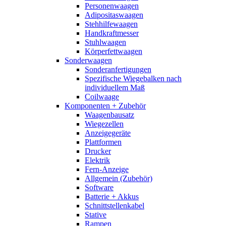
Personenwaagen
Adipositaswaagen
Stehhilfewaagen
Handkraftmesser
Stuhlwaagen
Körperfettwaagen
Sonderwaagen
Sonderanfertigungen
Spezifische Wiegebalken nach
individuellem Maß
Coilwaage
Komponenten + Zubehör
Waagenbausatz
Wiegezellen
Anzeigegeräte
Plattformen
Drucker
Elektrik
Fern-Anzeige
Allgemein (Zubehör)
Software
Batterie + Akkus
Schnittstellenkabel
Stative
Rampen