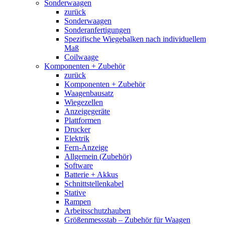
Sonderwaagen
zurück
Sonderwaagen
Sonderanfertigungen
Spezifische Wiegebalken nach individuellem
Maß
Coilwaage
Komponenten + Zubehör
zurück
Komponenten + Zubehör
Waagenbausatz
Wiegezellen
Anzeigegeräte
Plattformen
Drucker
Elektrik
Fern-Anzeige
Allgemein (Zubehör)
Software
Batterie + Akkus
Schnittstellenkabel
Stative
Rampen
Arbeitsschutzhauben
Größenmessstab – Zubehör für Waagen