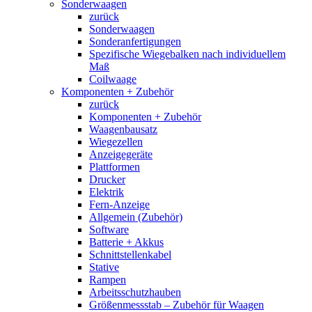
Sonderwaagen
zurück
Sonderwaagen
Sonderanfertigungen
Spezifische Wiegebalken nach individuellem
Maß
Coilwaage
Komponenten + Zubehör
zurück
Komponenten + Zubehör
Waagenbausatz
Wiegezellen
Anzeigegeräte
Plattformen
Drucker
Elektrik
Fern-Anzeige
Allgemein (Zubehör)
Software
Batterie + Akkus
Schnittstellenkabel
Stative
Rampen
Arbeitsschutzhauben
Größenmessstab – Zubehör für Waagen