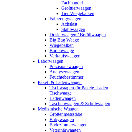
Fachhandel
Großtierwaagen
Tier-Wiegebalken
Fahrzeugwaagen
Achslast
Stahlwaagen
Dosierwaagen / Befüllwaagen
Big Bag Waage
Wiegebalken
Bodenwaage
Verkaufswaagen
Laborwaagen
Präzisionswaagen
Analysewaagen
Feuchtebestimmer
Paket- & Ladenwaagen
Tischwaagen für Pakete, Laden
Tischwaage
Ladenwaagen
Taschenwaagen & Schulwaagen
Medizinische Waagen
Größenmessstäbe
Babywaagen
Badezimmerwaagen
Veterinärwaagen