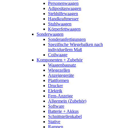
Personenwaagen
Adipositaswaagen
Stehhilfewaagen
Handkraftmesser
Stuhlwaagen
Körperfettwaagen
Sonderwaagen
Sonderanfertigungen
Spezifische Wiegebalken nach
individuellem Maß
Coilwaage
Komponenten + Zubehör
Waagenbausatz
Wiegezellen
Anzeigegeräte
Plattformen
Drucker
Elektrik
Fern-Anzeige
Allgemein (Zubehör)
Software
Batterie + Akkus
Schnittstellenkabel
Stative
Rampen