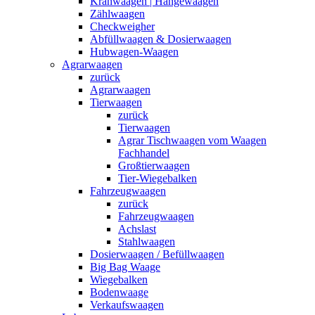
Kranwaagen | Hängewaagen
Zählwaagen
Checkweigher
Abfüllwaagen & Dosierwaagen
Hubwagen-Waagen
Agrarwaagen
zurück
Agrarwaagen
Tierwaagen
zurück
Tierwaagen
Agrar Tischwaagen vom Waagen
Fachhandel
Großtierwaagen
Tier-Wiegebalken
Fahrzeugwaagen
zurück
Fahrzeugwaagen
Achslast
Stahlwaagen
Dosierwaagen / Befüllwaagen
Big Bag Waage
Wiegebalken
Bodenwaage
Verkaufswaagen