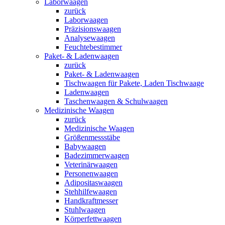
Laborwaagen
zurück
Laborwaagen
Präzisionswaagen
Analysewaagen
Feuchtebestimmer
Paket- & Ladenwaagen
zurück
Paket- & Ladenwaagen
Tischwaagen für Pakete, Laden Tischwaage
Ladenwaagen
Taschenwaagen & Schulwaagen
Medizinische Waagen
zurück
Medizinische Waagen
Größenmessstäbe
Babywaagen
Badezimmerwaagen
Veterinärwaagen
Personenwaagen
Adipositaswaagen
Stehhilfewaagen
Handkraftmesser
Stuhlwaagen
Körperfettwaagen