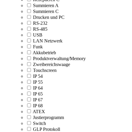
Summieren A
Summieren C
Drucken und PC
RS-232
RS-485
USB
LAN Netzwerk
Funk
Akkubetrieb
Produktverwaltung/Memory
Zweibereichswaage
Touchscreen
IP 54
IP 55
IP 64
IP 65
IP 67
IP 68
ATEX
Justierprogramm
Switch
GLP Protokoll