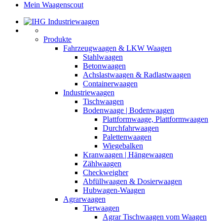
Mein Waagenscout
Produkte
Fahrzeugwaagen & LKW Waagen
Stahlwaagen
Betonwaagen
Achslastwaagen & Radlastwaagen
Containerwaagen
Industriewaagen
Tischwaagen
Bodenwaage | Bodenwaagen
Plattformwaage, Plattformwaagen
Durchfahrwaagen
Palettenwaagen
Wiegebalken
Kranwaagen | Hängewaagen
Zählwaagen
Checkweigher
Abfüllwaagen & Dosierwaagen
Hubwagen-Waagen
Agrarwaagen
Tierwaagen
Agrar Tischwaagen vom Waagen