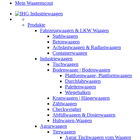
Mein Waagenscout
Produkte
Fahrzeugwaagen & LKW Waagen
Stahlwaagen
Betonwaagen
Achslastwaagen & Radlastwaagen
Containerwaagen
Industriewaagen
Tischwaagen
Bodenwaage | Bodenwaagen
Plattformwaage, Plattformwaagen
Durchfahrwaagen
Palettenwaagen
Wiegebalken
Kranwaagen | Hängewaagen
Zählwaagen
Checkweigher
Abfüllwaagen & Dosierwaagen
Hubwagen-Waagen
Agrarwaagen
Tierwaagen
Agrar Tischwaagen vom Waagen