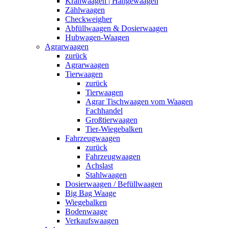
Kranwaagen | Hängewaagen
Zählwaagen
Checkweigher
Abfüllwaagen & Dosierwaagen
Hubwagen-Waagen
Agrarwaagen
zurück
Agrarwaagen
Tierwaagen
zurück
Tierwaagen
Agrar Tischwaagen vom Waagen
Fachhandel
Großtierwaagen
Tier-Wiegebalken
Fahrzeugwaagen
zurück
Fahrzeugwaagen
Achslast
Stahlwaagen
Dosierwaagen / Befüllwaagen
Big Bag Waage
Wiegebalken
Bodenwaage
Verkaufswaagen