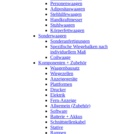
Personenwaagen
Adipositaswaagen
Stehhilfewaagen
Handkraftmesser
Stuhlwaagen
Körperfettwaagen
Sonderwaagen
Sonderanfertigungen
Spezifische Wiegebalken nach
individuellem Maß
Coilwaage
Komponenten + Zubehör
Waagenbausatz
Wiegezellen
Anzeigegeräte
Plattformen
Drucker
Elektrik
Fern-Anzeige
Allgemein (Zubehör)
Software
Batterie + Akkus
Schnittstellenkabel
Stative
Rampen