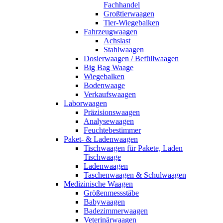
Fachhandel
Großtierwaagen
Tier-Wiegebalken
Fahrzeugwaagen
Achslast
Stahlwaagen
Dosierwaagen / Befüllwaagen
Big Bag Waage
Wiegebalken
Bodenwaage
Verkaufswaagen
Laborwaagen
Präzisionswaagen
Analysewaagen
Feuchtebestimmer
Paket- & Ladenwaagen
Tischwaagen für Pakete, Laden
Tischwaage
Ladenwaagen
Taschenwaagen & Schulwaagen
Medizinische Waagen
Größenmessstäbe
Babywaagen
Badezimmerwaagen
Veterinärwaagen