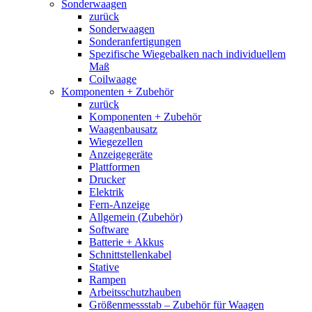
Sonderwaagen
zurück
Sonderwaagen
Sonderanfertigungen
Spezifische Wiegebalken nach individuellem
Maß
Coilwaage
Komponenten + Zubehör
zurück
Komponenten + Zubehör
Waagenbausatz
Wiegezellen
Anzeigegeräte
Plattformen
Drucker
Elektrik
Fern-Anzeige
Allgemein (Zubehör)
Software
Batterie + Akkus
Schnittstellenkabel
Stative
Rampen
Arbeitsschutzhauben
Größenmessstab – Zubehör für Waagen