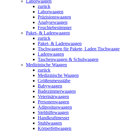
Laborwaagen
zurück
Laborwaagen
Präzisionswaagen
Analysewaagen
Feuchtebestimmer
Paket- & Ladenwaagen
zurück
Paket- & Ladenwaagen
Tischwaagen für Pakete, Laden Tischwaage
Ladenwaagen
Taschenwaagen & Schulwaagen
Medizinische Waagen
zurück
Medizinische Waagen
Größenmessstäbe
Babywaagen
Badezimmerwaagen
Veterinärwaagen
Personenwaagen
Adipositaswaagen
Stehhilfewaagen
Handkraftmesser
Stuhlwaagen
Körperfettwaagen