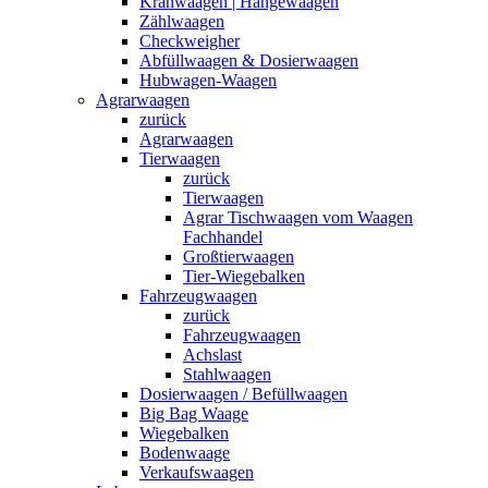
Kranwaagen | Hängewaagen
Zählwaagen
Checkweigher
Abfüllwaagen & Dosierwaagen
Hubwagen-Waagen
Agrarwaagen
zurück
Agrarwaagen
Tierwaagen
zurück
Tierwaagen
Agrar Tischwaagen vom Waagen
Fachhandel
Großtierwaagen
Tier-Wiegebalken
Fahrzeugwaagen
zurück
Fahrzeugwaagen
Achslast
Stahlwaagen
Dosierwaagen / Befüllwaagen
Big Bag Waage
Wiegebalken
Bodenwaage
Verkaufswaagen