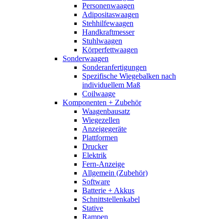
Personenwaagen
Adipositaswaagen
Stehhilfewaagen
Handkraftmesser
Stuhlwaagen
Körperfettwaagen
Sonderwaagen
Sonderanfertigungen
Spezifische Wiegebalken nach
individuellem Maß
Coilwaage
Komponenten + Zubehör
Waagenbausatz
Wiegezellen
Anzeigegeräte
Plattformen
Drucker
Elektrik
Fern-Anzeige
Allgemein (Zubehör)
Software
Batterie + Akkus
Schnittstellenkabel
Stative
Rampen