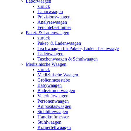
Laborwaagen
zurück
Laborwaagen
Präzisionswaagen
Analysewaagen
Feuchtebestimmer
Paket- & Ladenwaagen
zurück
Paket- & Ladenwaagen
Tischwaagen für Pakete, Laden Tischwaage
Ladenwaagen
Taschenwaagen & Schulwaagen
Medizinische Waagen
zurück
Medizinische Waagen
Größenmessstäbe
Babywaagen
Badezimmerwaagen
Veterinärwaagen
Personenwaagen
Adipositaswaagen
Stehhilfewaagen
Handkraftmesser
Stuhlwaagen
Körperfettwaagen