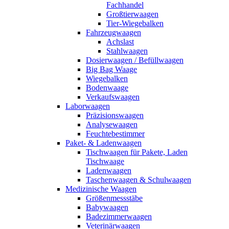
Fachhandel
Großtierwaagen
Tier-Wiegebalken
Fahrzeugwaagen
Achslast
Stahlwaagen
Dosierwaagen / Befüllwaagen
Big Bag Waage
Wiegebalken
Bodenwaage
Verkaufswaagen
Laborwaagen
Präzisionswaagen
Analysewaagen
Feuchtebestimmer
Paket- & Ladenwaagen
Tischwaagen für Pakete, Laden
Tischwaage
Ladenwaagen
Taschenwaagen & Schulwaagen
Medizinische Waagen
Größenmessstäbe
Babywaagen
Badezimmerwaagen
Veterinärwaagen