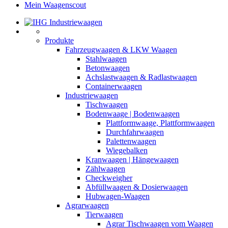
Mein Waagenscout
Produkte
Fahrzeugwaagen & LKW Waagen
Stahlwaagen
Betonwaagen
Achslastwaagen & Radlastwaagen
Containerwaagen
Industriewaagen
Tischwaagen
Bodenwaage | Bodenwaagen
Plattformwaage, Plattformwaagen
Durchfahrwaagen
Palettenwaagen
Wiegebalken
Kranwaagen | Hängewaagen
Zählwaagen
Checkweigher
Abfüllwaagen & Dosierwaagen
Hubwagen-Waagen
Agrarwaagen
Tierwaagen
Agrar Tischwaagen vom Waagen