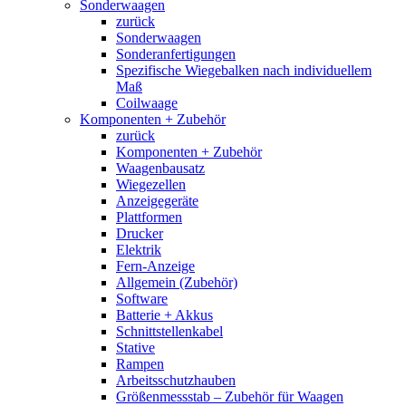
Sonderwaagen
zurück
Sonderwaagen
Sonderanfertigungen
Spezifische Wiegebalken nach individuellem
Maß
Coilwaage
Komponenten + Zubehör
zurück
Komponenten + Zubehör
Waagenbausatz
Wiegezellen
Anzeigegeräte
Plattformen
Drucker
Elektrik
Fern-Anzeige
Allgemein (Zubehör)
Software
Batterie + Akkus
Schnittstellenkabel
Stative
Rampen
Arbeitsschutzhauben
Größenmessstab – Zubehör für Waagen