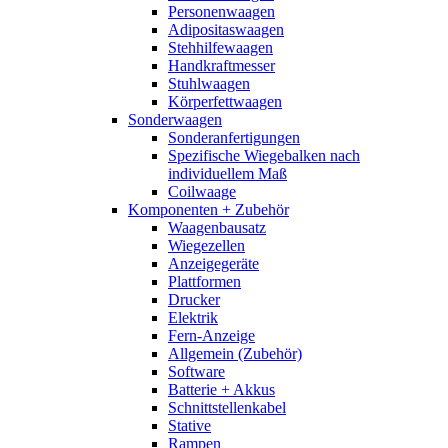
Personenwaagen
Adipositaswaagen
Stehhilfewaagen
Handkraftmesser
Stuhlwaagen
Körperfettwaagen
Sonderwaagen
Sonderanfertigungen
Spezifische Wiegebalken nach
individuellem Maß
Coilwaage
Komponenten + Zubehör
Waagenbausatz
Wiegezellen
Anzeigegeräte
Plattformen
Drucker
Elektrik
Fern-Anzeige
Allgemein (Zubehör)
Software
Batterie + Akkus
Schnittstellenkabel
Stative
Rampen