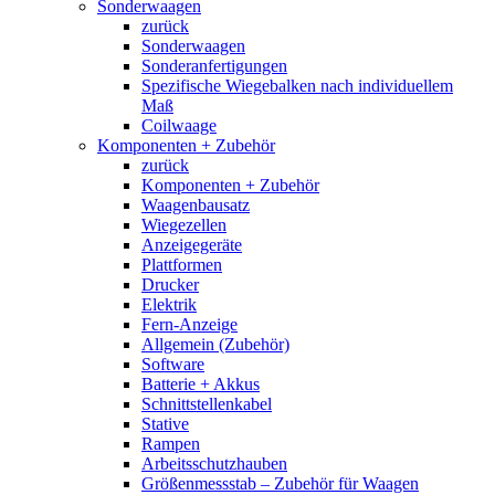
Sonderwaagen
zurück
Sonderwaagen
Sonderanfertigungen
Spezifische Wiegebalken nach individuellem
Maß
Coilwaage
Komponenten + Zubehör
zurück
Komponenten + Zubehör
Waagenbausatz
Wiegezellen
Anzeigegeräte
Plattformen
Drucker
Elektrik
Fern-Anzeige
Allgemein (Zubehör)
Software
Batterie + Akkus
Schnittstellenkabel
Stative
Rampen
Arbeitsschutzhauben
Größenmessstab – Zubehör für Waagen