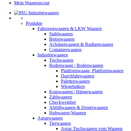
Mein Waagenscout
Produkte
Fahrzeugwaagen & LKW Waagen
Stahlwaagen
Betonwaagen
Achslastwaagen & Radlastwaagen
Containerwaagen
Industriewaagen
Tischwaagen
Bodenwaage | Bodenwaagen
Plattformwaage, Plattformwaagen
Durchfahrwaagen
Palettenwaagen
Wiegebalken
Kranwaagen | Hängewaagen
Zählwaagen
Checkweigher
Abfüllwaagen & Dosierwaagen
Hubwagen-Waagen
Agrarwaagen
Tierwaagen
Agrar Tischwaagen vom Waagen