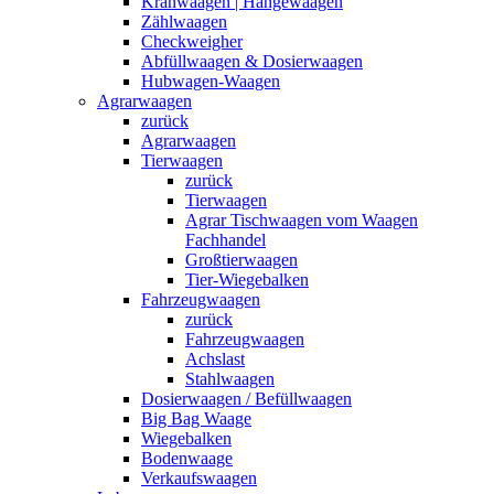
Kranwaagen | Hängewaagen
Zählwaagen
Checkweigher
Abfüllwaagen & Dosierwaagen
Hubwagen-Waagen
Agrarwaagen
zurück
Agrarwaagen
Tierwaagen
zurück
Tierwaagen
Agrar Tischwaagen vom Waagen
Fachhandel
Großtierwaagen
Tier-Wiegebalken
Fahrzeugwaagen
zurück
Fahrzeugwaagen
Achslast
Stahlwaagen
Dosierwaagen / Befüllwaagen
Big Bag Waage
Wiegebalken
Bodenwaage
Verkaufswaagen