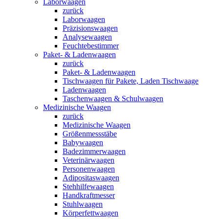
Laborwaagen
zurück
Laborwaagen
Präzisionswaagen
Analysewaagen
Feuchtebestimmer
Paket- & Ladenwaagen
zurück
Paket- & Ladenwaagen
Tischwaagen für Pakete, Laden Tischwaage
Ladenwaagen
Taschenwaagen & Schulwaagen
Medizinische Waagen
zurück
Medizinische Waagen
Größenmessstäbe
Babywaagen
Badezimmerwaagen
Veterinärwaagen
Personenwaagen
Adipositaswaagen
Stehhilfewaagen
Handkraftmesser
Stuhlwaagen
Körperfettwaagen