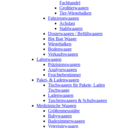
Fachhandel
Großtierwaagen
Tier-Wiegebalken
Fahrzeugwaagen
Achslast
Stahlwaagen
Dosierwaagen / Befüllwaagen
Big Bag Waage
Wiegebalken
Bodenwaage
Verkaufswaagen
Laborwaagen
Präzisionswaagen
Analysewaagen
Feuchtebestimmer
Paket- & Ladenwaagen
Tischwaagen für Pakete, Laden
Tischwaage
Ladenwaagen
Taschenwaagen & Schulwaagen
Medizinische Waagen
Größenmessstäbe
Babywaagen
Badezimmerwaagen
Veterinärwaagen