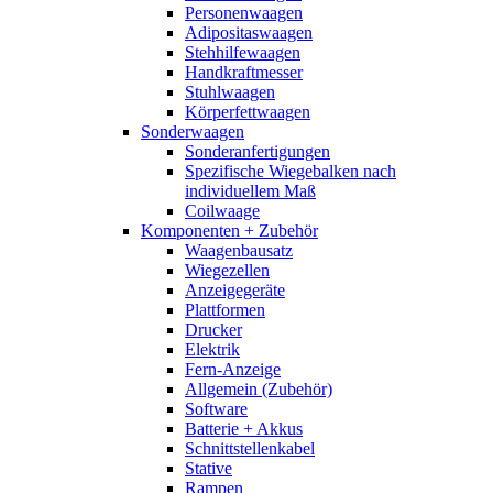
Personenwaagen
Adipositaswaagen
Stehhilfewaagen
Handkraftmesser
Stuhlwaagen
Körperfettwaagen
Sonderwaagen
Sonderanfertigungen
Spezifische Wiegebalken nach
individuellem Maß
Coilwaage
Komponenten + Zubehör
Waagenbausatz
Wiegezellen
Anzeigegeräte
Plattformen
Drucker
Elektrik
Fern-Anzeige
Allgemein (Zubehör)
Software
Batterie + Akkus
Schnittstellenkabel
Stative
Rampen