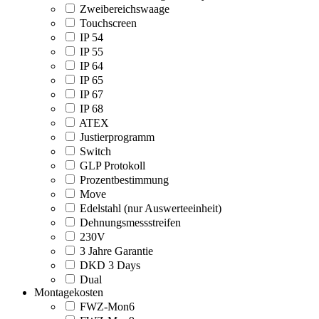
Zweibereichswaage
Touchscreen
IP 54
IP 55
IP 64
IP 65
IP 67
IP 68
ATEX
Justierprogramm
Switch
GLP Protokoll
Prozentbestimmung
Move
Edelstahl (nur Auswerteeinheit)
Dehnungsmessstreifen
230V
3 Jahre Garantie
DKD 3 Days
Dual
Montagekosten
FWZ-Mon6