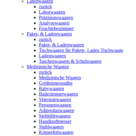
Laborwaagen
zurück
Laborwaagen
Präzisionswaagen
Analysewaagen
Feuchtebestimmer
Paket- & Ladenwaagen
zurück
Paket- & Ladenwaagen
Tischwaagen für Pakete, Laden Tischwaage
Ladenwaagen
Taschenwaagen & Schulwaagen
Medizinische Waagen
zurück
Medizinische Waagen
Größenmessstäbe
Babywaagen
Badezimmerwaagen
Veterinärwaagen
Personenwaagen
Adipositaswaagen
Stehhilfewaagen
Handkraftmesser
Stuhlwaagen
Körperfettwaagen