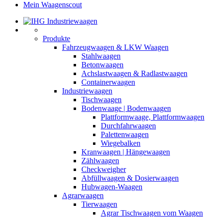
Mein Waagenscout
Produkte
Fahrzeugwaagen & LKW Waagen
Stahlwaagen
Betonwaagen
Achslastwaagen & Radlastwaagen
Containerwaagen
Industriewaagen
Tischwaagen
Bodenwaage | Bodenwaagen
Plattformwaage, Plattformwaagen
Durchfahrwaagen
Palettenwaagen
Wiegebalken
Kranwaagen | Hängewaagen
Zählwaagen
Checkweigher
Abfüllwaagen & Dosierwaagen
Hubwagen-Waagen
Agrarwaagen
Tierwaagen
Agrar Tischwaagen vom Waagen