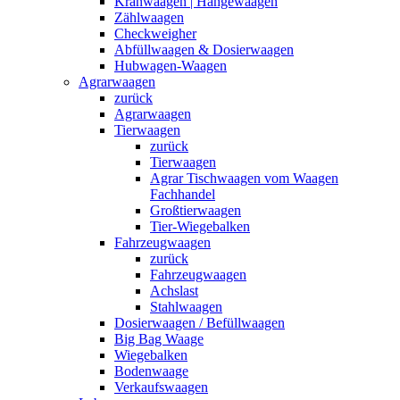
Kranwaagen | Hängewaagen
Zählwaagen
Checkweigher
Abfüllwaagen & Dosierwaagen
Hubwagen-Waagen
Agrarwaagen
zurück
Agrarwaagen
Tierwaagen
zurück
Tierwaagen
Agrar Tischwaagen vom Waagen
Fachhandel
Großtierwaagen
Tier-Wiegebalken
Fahrzeugwaagen
zurück
Fahrzeugwaagen
Achslast
Stahlwaagen
Dosierwaagen / Befüllwaagen
Big Bag Waage
Wiegebalken
Bodenwaage
Verkaufswaagen