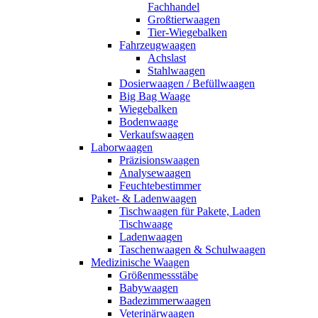
Fachhandel
Großtierwaagen
Tier-Wiegebalken
Fahrzeugwaagen
Achslast
Stahlwaagen
Dosierwaagen / Befüllwaagen
Big Bag Waage
Wiegebalken
Bodenwaage
Verkaufswaagen
Laborwaagen
Präzisionswaagen
Analysewaagen
Feuchtebestimmer
Paket- & Ladenwaagen
Tischwaagen für Pakete, Laden
Tischwaage
Ladenwaagen
Taschenwaagen & Schulwaagen
Medizinische Waagen
Größenmessstäbe
Babywaagen
Badezimmerwaagen
Veterinärwaagen