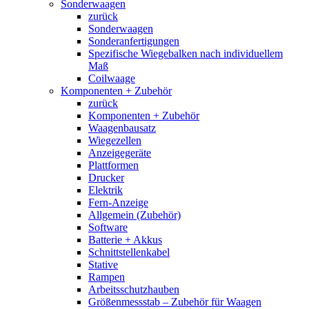
Sonderwaagen
zurück
Sonderwaagen
Sonderanfertigungen
Spezifische Wiegebalken nach individuellem
Maß
Coilwaage
Komponenten + Zubehör
zurück
Komponenten + Zubehör
Waagenbausatz
Wiegezellen
Anzeigegeräte
Plattformen
Drucker
Elektrik
Fern-Anzeige
Allgemein (Zubehör)
Software
Batterie + Akkus
Schnittstellenkabel
Stative
Rampen
Arbeitsschutzhauben
Größenmessstab – Zubehör für Waagen