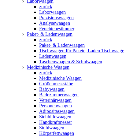
Laborwaagen
zurück
Laborwaagen
Präzisionswaagen
Analysewaagen
Feuchtebestimmer
Paket- & Ladenwaagen
zurück
Paket- & Ladenwaagen
Tischwaagen für Pakete, Laden Tischwaage
Ladenwaagen
Taschenwaagen & Schulwaagen
Medizinische Waagen
zurück
Medizinische Waagen
Größenmessstäbe
Babywaagen
Badezimmerwaagen
Veterinärwaagen
Personenwaagen
Adipositaswaagen
Stehhilfewaagen
Handkraftmesser
Stuhlwaagen
Körperfettwaagen