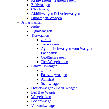
Kranwaagen | Hängewaagen
Zählwaagen
Checkweigher
Abfüllwaagen & Dosierwaagen
Hubwagen-Waagen
Agrarwaagen
zurück
Agrarwaagen
Tierwaagen
zurück
Tierwaagen
Agrar Tischwaagen vom Waagen
Fachhandel
Großtierwaagen
Tier-Wiegebalken
Fahrzeugwaagen
zurück
Fahrzeugwaagen
Achslast
Stahlwaagen
Dosierwaagen / Befüllwaagen
Big Bag Waage
Wiegebalken
Bodenwaage
Verkaufswaagen