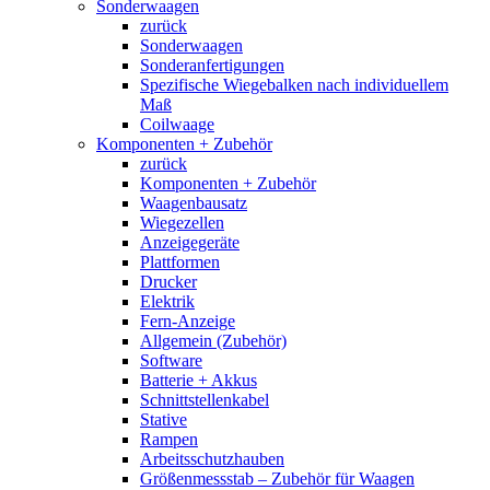
Sonderwaagen
zurück
Sonderwaagen
Sonderanfertigungen
Spezifische Wiegebalken nach individuellem
Maß
Coilwaage
Komponenten + Zubehör
zurück
Komponenten + Zubehör
Waagenbausatz
Wiegezellen
Anzeigegeräte
Plattformen
Drucker
Elektrik
Fern-Anzeige
Allgemein (Zubehör)
Software
Batterie + Akkus
Schnittstellenkabel
Stative
Rampen
Arbeitsschutzhauben
Größenmessstab – Zubehör für Waagen