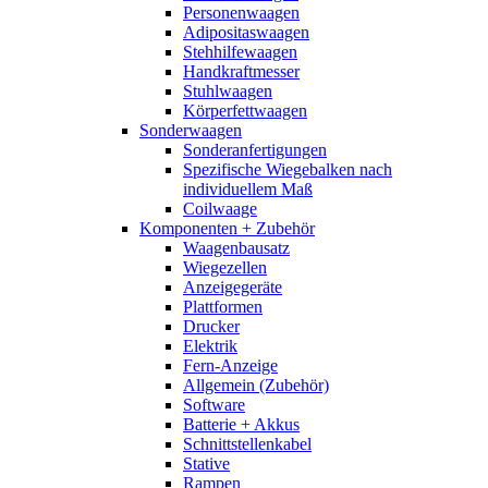
Personenwaagen
Adipositaswaagen
Stehhilfewaagen
Handkraftmesser
Stuhlwaagen
Körperfettwaagen
Sonderwaagen
Sonderanfertigungen
Spezifische Wiegebalken nach
individuellem Maß
Coilwaage
Komponenten + Zubehör
Waagenbausatz
Wiegezellen
Anzeigegeräte
Plattformen
Drucker
Elektrik
Fern-Anzeige
Allgemein (Zubehör)
Software
Batterie + Akkus
Schnittstellenkabel
Stative
Rampen