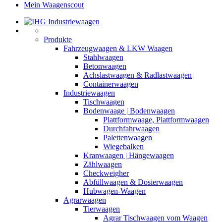
Mein Waagenscout
Produkte
Fahrzeugwaagen & LKW Waagen
Stahlwaagen
Betonwaagen
Achslastwaagen & Radlastwaagen
Containerwaagen
Industriewaagen
Tischwaagen
Bodenwaage | Bodenwaagen
Plattformwaage, Plattformwaagen
Durchfahrwaagen
Palettenwaagen
Wiegebalken
Kranwaagen | Hängewaagen
Zählwaagen
Checkweigher
Abfüllwaagen & Dosierwaagen
Hubwagen-Waagen
Agrarwaagen
Tierwaagen
Agrar Tischwaagen vom Waagen