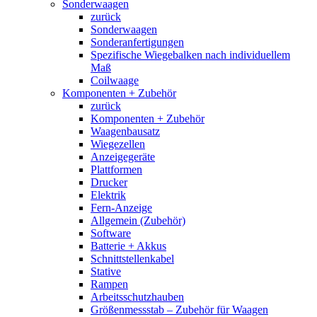
Sonderwaagen
zurück
Sonderwaagen
Sonderanfertigungen
Spezifische Wiegebalken nach individuellem
Maß
Coilwaage
Komponenten + Zubehör
zurück
Komponenten + Zubehör
Waagenbausatz
Wiegezellen
Anzeigegeräte
Plattformen
Drucker
Elektrik
Fern-Anzeige
Allgemein (Zubehör)
Software
Batterie + Akkus
Schnittstellenkabel
Stative
Rampen
Arbeitsschutzhauben
Größenmessstab – Zubehör für Waagen