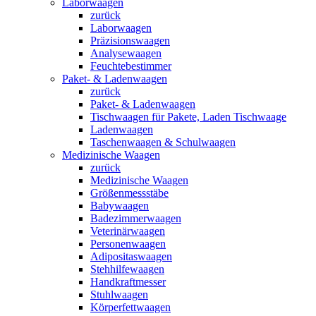
Laborwaagen
zurück
Laborwaagen
Präzisionswaagen
Analysewaagen
Feuchtebestimmer
Paket- & Ladenwaagen
zurück
Paket- & Ladenwaagen
Tischwaagen für Pakete, Laden Tischwaage
Ladenwaagen
Taschenwaagen & Schulwaagen
Medizinische Waagen
zurück
Medizinische Waagen
Größenmessstäbe
Babywaagen
Badezimmerwaagen
Veterinärwaagen
Personenwaagen
Adipositaswaagen
Stehhilfewaagen
Handkraftmesser
Stuhlwaagen
Körperfettwaagen