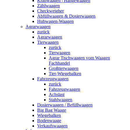
Kranwaagen | Hängewaagen
Zählwaagen
Checkweigher
Abfüllwaagen & Dosierwaagen
Hubwagen-Waagen
Agrarwaagen
zurück
Agrarwaagen
Tierwaagen
zurück
Tierwaagen
Agrar Tischwaagen vom Waagen
Fachhandel
Großtierwaagen
Tier-Wiegebalken
Fahrzeugwaagen
zurück
Fahrzeugwaagen
Achslast
Stahlwaagen
Dosierwaagen / Befüllwaagen
Big Bag Waage
Wiegebalken
Bodenwaage
Verkaufswaagen