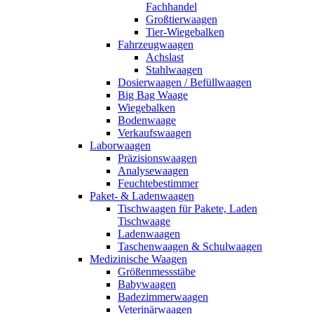
Fachhandel
Großtierwaagen
Tier-Wiegebalken
Fahrzeugwaagen
Achslast
Stahlwaagen
Dosierwaagen / Befüllwaagen
Big Bag Waage
Wiegebalken
Bodenwaage
Verkaufswaagen
Laborwaagen
Präzisionswaagen
Analysewaagen
Feuchtebestimmer
Paket- & Ladenwaagen
Tischwaagen für Pakete, Laden
Tischwaage
Ladenwaagen
Taschenwaagen & Schulwaagen
Medizinische Waagen
Größenmessstäbe
Babywaagen
Badezimmerwaagen
Veterinärwaagen