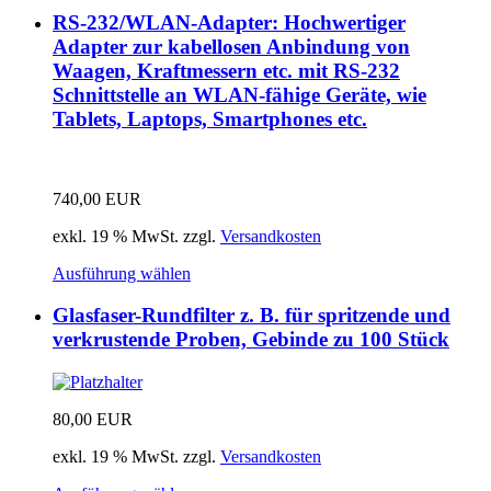
RS-232/WLAN-Adapter: Hochwertiger
Adapter zur kabellosen Anbindung von
Waagen, Kraftmessern etc. mit RS-232
Schnittstelle an WLAN-fähige Geräte, wie
Tablets, Laptops, Smartphones etc.
740,00
EUR
exkl. 19 % MwSt.
zzgl.
Versandkosten
Ausführung wählen
Glasfaser-Rundfilter z. B. für spritzende und
verkrustende Proben, Gebinde zu 100 Stück
80,00
EUR
exkl. 19 % MwSt.
zzgl.
Versandkosten