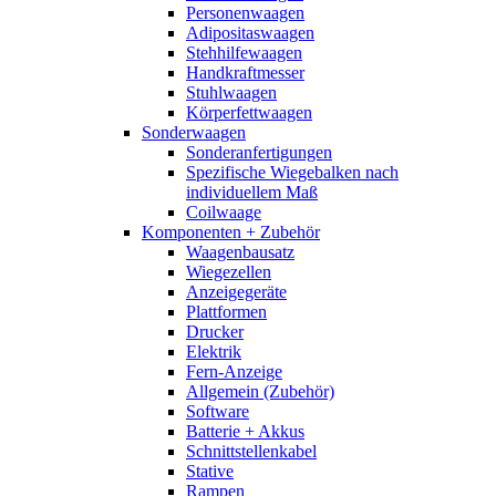
Personenwaagen
Adipositaswaagen
Stehhilfewaagen
Handkraftmesser
Stuhlwaagen
Körperfettwaagen
Sonderwaagen
Sonderanfertigungen
Spezifische Wiegebalken nach
individuellem Maß
Coilwaage
Komponenten + Zubehör
Waagenbausatz
Wiegezellen
Anzeigegeräte
Plattformen
Drucker
Elektrik
Fern-Anzeige
Allgemein (Zubehör)
Software
Batterie + Akkus
Schnittstellenkabel
Stative
Rampen