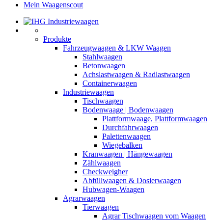
Mein Waagenscout
Produkte
Fahrzeugwaagen & LKW Waagen
Stahlwaagen
Betonwaagen
Achslastwaagen & Radlastwaagen
Containerwaagen
Industriewaagen
Tischwaagen
Bodenwaage | Bodenwaagen
Plattformwaage, Plattformwaagen
Durchfahrwaagen
Palettenwaagen
Wiegebalken
Kranwaagen | Hängewaagen
Zählwaagen
Checkweigher
Abfüllwaagen & Dosierwaagen
Hubwagen-Waagen
Agrarwaagen
Tierwaagen
Agrar Tischwaagen vom Waagen