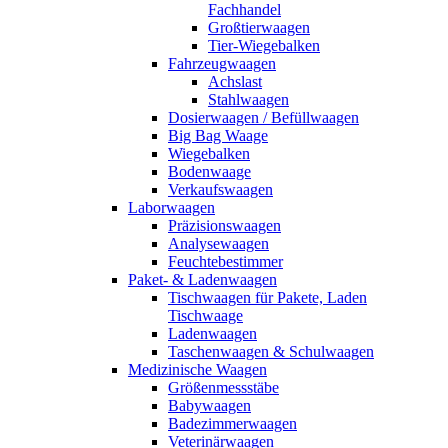
Fachhandel
Großtierwaagen
Tier-Wiegebalken
Fahrzeugwaagen
Achslast
Stahlwaagen
Dosierwaagen / Befüllwaagen
Big Bag Waage
Wiegebalken
Bodenwaage
Verkaufswaagen
Laborwaagen
Präzisionswaagen
Analysewaagen
Feuchtebestimmer
Paket- & Ladenwaagen
Tischwaagen für Pakete, Laden
Tischwaage
Ladenwaagen
Taschenwaagen & Schulwaagen
Medizinische Waagen
Größenmessstäbe
Babywaagen
Badezimmerwaagen
Veterinärwaagen