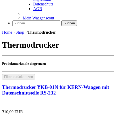
Datenschutz
AGB
Mein Waagenscout
Suchen
Home
›
Shop
›
Thermodrucker
Thermodrucker
Produktmerkmale eingrenzen
Filter zurücksetzen
Thermodrucker YKB-01N für KERN-Waagen mit
Datenschnittstelle RS-232
310,00
EUR