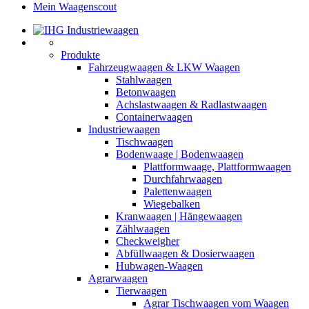
Mein Waagenscout
Produkte
Fahrzeugwaagen & LKW Waagen
Stahlwaagen
Betonwaagen
Achslastwaagen & Radlastwaagen
Containerwaagen
Industriewaagen
Tischwaagen
Bodenwaage | Bodenwaagen
Plattformwaage, Plattformwaagen
Durchfahrwaagen
Palettenwaagen
Wiegebalken
Kranwaagen | Hängewaagen
Zählwaagen
Checkweigher
Abfüllwaagen & Dosierwaagen
Hubwagen-Waagen
Agrarwaagen
Tierwaagen
Agrar Tischwaagen vom Waagen