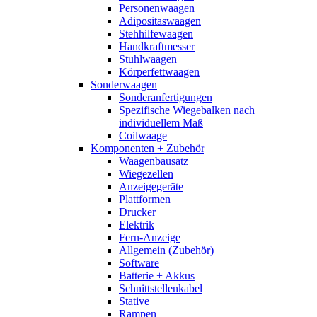
Personenwaagen
Adipositaswaagen
Stehhilfewaagen
Handkraftmesser
Stuhlwaagen
Körperfettwaagen
Sonderwaagen
Sonderanfertigungen
Spezifische Wiegebalken nach
individuellem Maß
Coilwaage
Komponenten + Zubehör
Waagenbausatz
Wiegezellen
Anzeigegeräte
Plattformen
Drucker
Elektrik
Fern-Anzeige
Allgemein (Zubehör)
Software
Batterie + Akkus
Schnittstellenkabel
Stative
Rampen