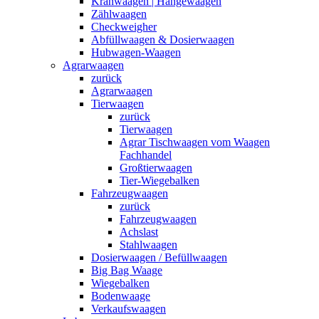
Kranwaagen | Hängewaagen
Zählwaagen
Checkweigher
Abfüllwaagen & Dosierwaagen
Hubwagen-Waagen
Agrarwaagen
zurück
Agrarwaagen
Tierwaagen
zurück
Tierwaagen
Agrar Tischwaagen vom Waagen
Fachhandel
Großtierwaagen
Tier-Wiegebalken
Fahrzeugwaagen
zurück
Fahrzeugwaagen
Achslast
Stahlwaagen
Dosierwaagen / Befüllwaagen
Big Bag Waage
Wiegebalken
Bodenwaage
Verkaufswaagen