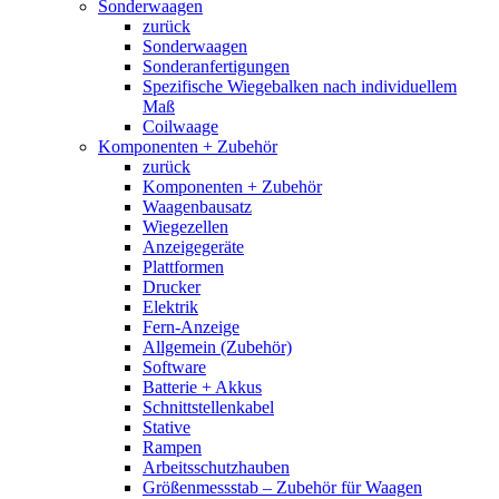
Sonderwaagen
zurück
Sonderwaagen
Sonderanfertigungen
Spezifische Wiegebalken nach individuellem
Maß
Coilwaage
Komponenten + Zubehör
zurück
Komponenten + Zubehör
Waagenbausatz
Wiegezellen
Anzeigegeräte
Plattformen
Drucker
Elektrik
Fern-Anzeige
Allgemein (Zubehör)
Software
Batterie + Akkus
Schnittstellenkabel
Stative
Rampen
Arbeitsschutzhauben
Größenmessstab – Zubehör für Waagen