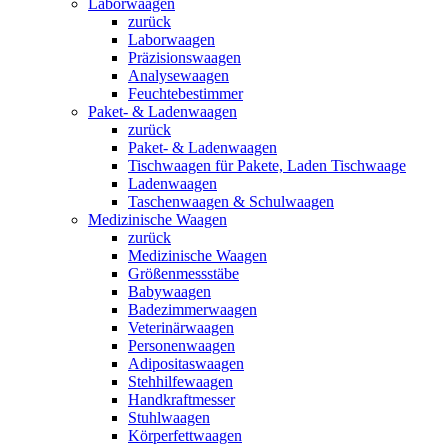
Laborwaagen
zurück
Laborwaagen
Präzisionswaagen
Analysewaagen
Feuchtebestimmer
Paket- & Ladenwaagen
zurück
Paket- & Ladenwaagen
Tischwaagen für Pakete, Laden Tischwaage
Ladenwaagen
Taschenwaagen & Schulwaagen
Medizinische Waagen
zurück
Medizinische Waagen
Größenmessstäbe
Babywaagen
Badezimmerwaagen
Veterinärwaagen
Personenwaagen
Adipositaswaagen
Stehhilfewaagen
Handkraftmesser
Stuhlwaagen
Körperfettwaagen