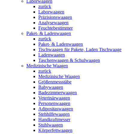
Laborwaagen
zurück
Laborwaagen
Präzisionswaagen
Analysewaagen
Feuchtebestimmer
Paket- & Ladenwaagen
zurück
Paket- & Ladenwaagen
Tischwaagen für Pakete, Laden Tischwaage
Ladenwaagen
Taschenwaagen & Schulwaagen
Medizinische Waagen
zurück
Medizinische Waagen
Größenmessstäbe
Babywaagen
Badezimmerwaagen
Veterinärwaagen
Personenwaagen
Adipositaswaagen
Stehhilfewaagen
Handkraftmesser
Stuhlwaagen
Körperfettwaagen