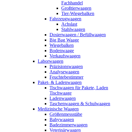
Fachhandel
Großtierwaagen
Tier-Wiegebalken
Fahrzeugwaagen
Achslast
Stahlwaagen
Dosierwaagen / Befüllwaagen
Big Bag Waage
Wiegebalken
Bodenwaage
Verkaufswaagen
Laborwaagen
Präzisionswaagen
Analysewaagen
Feuchtebestimmer
Paket- & Ladenwaagen
Tischwaagen für Pakete, Laden
Tischwaage
Ladenwaagen
Taschenwaagen & Schulwaagen
Medizinische Waagen
Größenmessstäbe
Babywaagen
Badezimmerwaagen
Veterinärwaagen