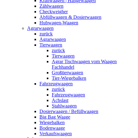
Kranwaagen | Hängewaagen
Zählwaagen
Checkweigher
Abfüllwaagen & Dosierwaagen
Hubwagen-Waagen
Agrarwaagen
zurück
Agrarwaagen
Tierwaagen
zurück
Tierwaagen
Agrar Tischwaagen vom Waagen
Fachhandel
Großtierwaagen
Tier-Wiegebalken
Fahrzeugwaagen
zurück
Fahrzeugwaagen
Achslast
Stahlwaagen
Dosierwaagen / Befüllwaagen
Big Bag Waage
Wiegebalken
Bodenwaage
Verkaufswaagen