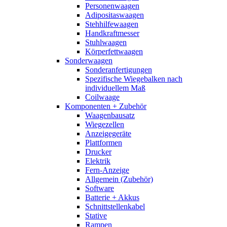
Personenwaagen
Adipositaswaagen
Stehhilfewaagen
Handkraftmesser
Stuhlwaagen
Körperfettwaagen
Sonderwaagen
Sonderanfertigungen
Spezifische Wiegebalken nach
individuellem Maß
Coilwaage
Komponenten + Zubehör
Waagenbausatz
Wiegezellen
Anzeigegeräte
Plattformen
Drucker
Elektrik
Fern-Anzeige
Allgemein (Zubehör)
Software
Batterie + Akkus
Schnittstellenkabel
Stative
Rampen