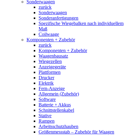
Sonderwaagen
zurück
Sonderwaagen
Sonderanfertigungen
Spezifische Wiegebalken nach individuellem
Maß
Coilwaage
Komponenten + Zubehör
zurück
Komponenten + Zubehör
Waagenbausatz
Wiegezellen
Anzeigegeräte
Plattformen
Drucker
Elektrik
Fern-Anzeige
Allgemein (Zubehör)
Software
Batterie + Akkus
Schnittstellenkabel
Stative
Rampen
Arbeitsschutzhauben
Größenmessstab – Zubehör für Waagen