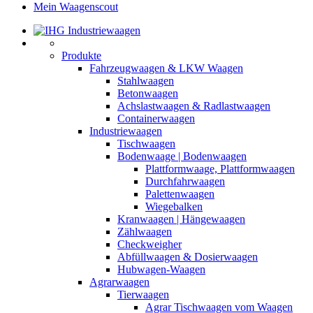
Mein Waagenscout
Produkte
Fahrzeugwaagen & LKW Waagen
Stahlwaagen
Betonwaagen
Achslastwaagen & Radlastwaagen
Containerwaagen
Industriewaagen
Tischwaagen
Bodenwaage | Bodenwaagen
Plattformwaage, Plattformwaagen
Durchfahrwaagen
Palettenwaagen
Wiegebalken
Kranwaagen | Hängewaagen
Zählwaagen
Checkweigher
Abfüllwaagen & Dosierwaagen
Hubwagen-Waagen
Agrarwaagen
Tierwaagen
Agrar Tischwaagen vom Waagen