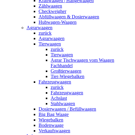
Kranwaagen | Hängewaagen
Zählwaagen
Checkweigher
Abfüllwaagen & Dosierwaagen
Hubwagen-Waagen
Agrarwaagen
zurück
Agrarwaagen
Tierwaagen
zurück
Tierwaagen
Agrar Tischwaagen vom Waagen
Fachhandel
Großtierwaagen
Tier-Wiegebalken
Fahrzeugwaagen
zurück
Fahrzeugwaagen
Achslast
Stahlwaagen
Dosierwaagen / Befüllwaagen
Big Bag Waage
Wiegebalken
Bodenwaage
Verkaufswaagen