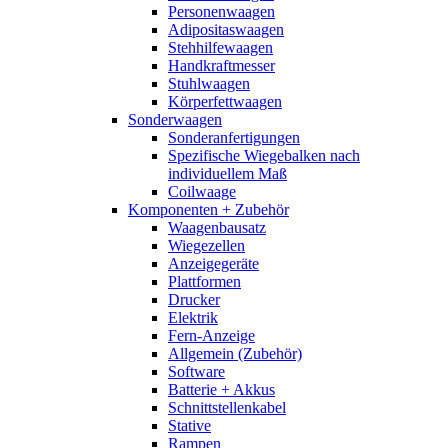
Personenwaagen
Adipositaswaagen
Stehhilfewaagen
Handkraftmesser
Stuhlwaagen
Körperfettwaagen
Sonderwaagen
Sonderanfertigungen
Spezifische Wiegebalken nach
individuellem Maß
Coilwaage
Komponenten + Zubehör
Waagenbausatz
Wiegezellen
Anzeigegeräte
Plattformen
Drucker
Elektrik
Fern-Anzeige
Allgemein (Zubehör)
Software
Batterie + Akkus
Schnittstellenkabel
Stative
Rampen