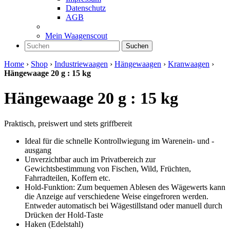
Datenschutz
AGB
Mein Waagenscout
Suchen
Home
›
Shop
›
Industriewaagen
›
Hängewaagen
›
Kranwaagen
›
Hängewaage 20 g : 15 kg
Hängewaage 20 g : 15 kg
Praktisch, preiswert und stets griffbereit
Ideal für die schnelle Kontrollwiegung im Warenein- und -
ausgang
Unverzichtbar auch im Privatbereich zur
Gewichtsbestimmung von Fischen, Wild, Früchten,
Fahrradteilen, Koffern etc.
Hold-Funktion: Zum bequemen Ablesen des Wägewerts kann
die Anzeige auf verschiedene Weise eingefroren werden.
Entweder automatisch bei Wägestillstand oder manuell durch
Drücken der Hold-Taste
Haken (Edelstahl)