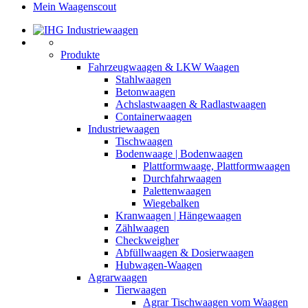
Mein Waagenscout
Produkte
Fahrzeugwaagen & LKW Waagen
Stahlwaagen
Betonwaagen
Achslastwaagen & Radlastwaagen
Containerwaagen
Industriewaagen
Tischwaagen
Bodenwaage | Bodenwaagen
Plattformwaage, Plattformwaagen
Durchfahrwaagen
Palettenwaagen
Wiegebalken
Kranwaagen | Hängewaagen
Zählwaagen
Checkweigher
Abfüllwaagen & Dosierwaagen
Hubwagen-Waagen
Agrarwaagen
Tierwaagen
Agrar Tischwaagen vom Waagen