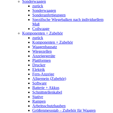
Sonderwaagen
zurück
Sonderwaagen
Sonderanfertigungen
Spezifische Wiegebalken nach individuellem
Maß
Coilwaage
Komponenten + Zubehör
zurück
Komponenten + Zubehör
Waagenbausatz
Wiegezellen
Anzeigegeräte
Plattformen
Drucker
Elektrik
Fern-Anzeige
Allgemein (Zubehör)
Software
Batterie + Akkus
Schnittstellenkabel
Stative
Rampen
Arbeitsschutzhauben
Größenmessstab – Zubehör für Waagen