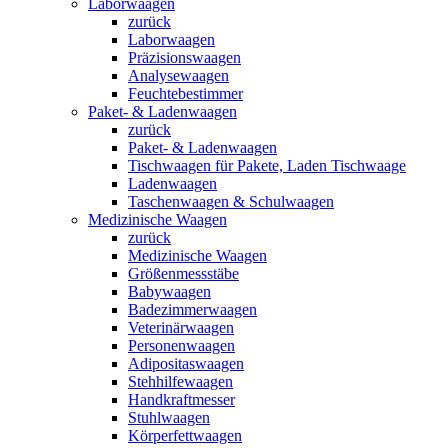
Laborwaagen
zurück
Laborwaagen
Präzisionswaagen
Analysewaagen
Feuchtebestimmer
Paket- & Ladenwaagen
zurück
Paket- & Ladenwaagen
Tischwaagen für Pakete, Laden Tischwaage
Ladenwaagen
Taschenwaagen & Schulwaagen
Medizinische Waagen
zurück
Medizinische Waagen
Größenmessstäbe
Babywaagen
Badezimmerwaagen
Veterinärwaagen
Personenwaagen
Adipositaswaagen
Stehhilfewaagen
Handkraftmesser
Stuhlwaagen
Körperfettwaagen