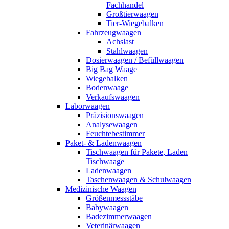
Fachhandel
Großtierwaagen
Tier-Wiegebalken
Fahrzeugwaagen
Achslast
Stahlwaagen
Dosierwaagen / Befüllwaagen
Big Bag Waage
Wiegebalken
Bodenwaage
Verkaufswaagen
Laborwaagen
Präzisionswaagen
Analysewaagen
Feuchtebestimmer
Paket- & Ladenwaagen
Tischwaagen für Pakete, Laden
Tischwaage
Ladenwaagen
Taschenwaagen & Schulwaagen
Medizinische Waagen
Größenmessstäbe
Babywaagen
Badezimmerwaagen
Veterinärwaagen