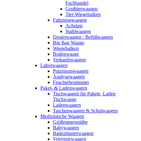
Fachhandel
Großtierwaagen
Tier-Wiegebalken
Fahrzeugwaagen
Achslast
Stahlwaagen
Dosierwaagen / Befüllwaagen
Big Bag Waage
Wiegebalken
Bodenwaage
Verkaufswaagen
Laborwaagen
Präzisionswaagen
Analysewaagen
Feuchtebestimmer
Paket- & Ladenwaagen
Tischwaagen für Pakete, Laden
Tischwaage
Ladenwaagen
Taschenwaagen & Schulwaagen
Medizinische Waagen
Größenmessstäbe
Babywaagen
Badezimmerwaagen
Veterinärwaagen