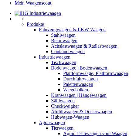
Mein Waagenscout
Produkte
Fahrzeugwaagen & LKW Waagen
Stahlwaagen
Betonwaagen
Achslastwaagen & Radlastwaagen
Containerwaagen
Industriewaagen
Tischwaagen
Bodenwaage | Bodenwaagen
Plattformwaage, Plattformwaagen
Durchfahrwaagen
Palettenwaagen
Wiegebalken
Kranwaagen | Hängewaagen
Zählwaagen
Checkweigher
Abfüllwaagen & Dosierwaagen
Hubwagen-Waagen
Agrarwaagen
Tierwaagen
Agrar Tischwaagen vom Waagen