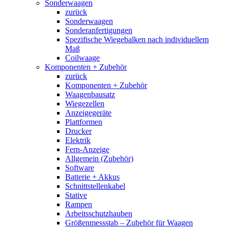
Sonderwaagen
zurück
Sonderwaagen
Sonderanfertigungen
Spezifische Wiegebalken nach individuellem
Maß
Coilwaage
Komponenten + Zubehör
zurück
Komponenten + Zubehör
Waagenbausatz
Wiegezellen
Anzeigegeräte
Plattformen
Drucker
Elektrik
Fern-Anzeige
Allgemein (Zubehör)
Software
Batterie + Akkus
Schnittstellenkabel
Stative
Rampen
Arbeitsschutzhauben
Größenmessstab – Zubehör für Waagen