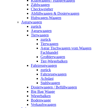
Kranwaagen | Hängewaagen
Zählwaagen
Checkweigher
Abfüllwaagen & Dosierwaagen
Hubwagen-Waagen
Agrarwaagen
zurück
Agrarwaagen
Tierwaagen
zurück
Tierwaagen
Agrar Tischwaagen vom Waagen
Fachhandel
Großtierwaagen
Tier-Wiegebalken
Fahrzeugwaagen
zurück
Fahrzeugwaagen
Achslast
Stahlwaagen
Dosierwaagen / Befüllwaagen
Big Bag Waage
Wiegebalken
Bodenwaage
Verkaufswaagen