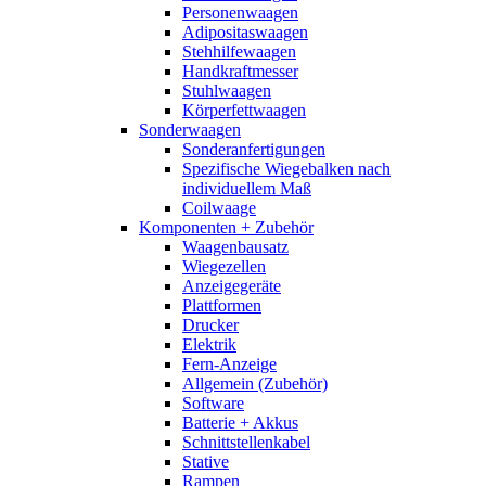
Personenwaagen
Adipositaswaagen
Stehhilfewaagen
Handkraftmesser
Stuhlwaagen
Körperfettwaagen
Sonderwaagen
Sonderanfertigungen
Spezifische Wiegebalken nach
individuellem Maß
Coilwaage
Komponenten + Zubehör
Waagenbausatz
Wiegezellen
Anzeigegeräte
Plattformen
Drucker
Elektrik
Fern-Anzeige
Allgemein (Zubehör)
Software
Batterie + Akkus
Schnittstellenkabel
Stative
Rampen