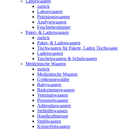
Laborwaagen
zurück
Laborwaagen
Präzisionswaagen
Analysewaagen
Feuchtebestimmer
Paket- & Ladenwaagen
zurück
Paket- & Ladenwaagen
Tischwaagen für Pakete, Laden Tischwaage
Ladenwaagen
Taschenwaagen & Schulwaagen
Medizinische Waagen
zurück
Medizinische Waagen
Größenmessstäbe
Babywaagen
Badezimmerwaagen
Veterinärwaagen
Personenwaagen
Adipositaswaagen
Stehhilfewaagen
Handkraftmesser
Stuhlwaagen
Körperfettwaagen