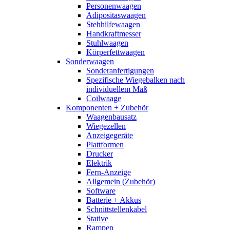
Personenwaagen
Adipositaswaagen
Stehhilfewaagen
Handkraftmesser
Stuhlwaagen
Körperfettwaagen
Sonderwaagen
Sonderanfertigungen
Spezifische Wiegebalken nach
individuellem Maß
Coilwaage
Komponenten + Zubehör
Waagenbausatz
Wiegezellen
Anzeigegeräte
Plattformen
Drucker
Elektrik
Fern-Anzeige
Allgemein (Zubehör)
Software
Batterie + Akkus
Schnittstellenkabel
Stative
Rampen