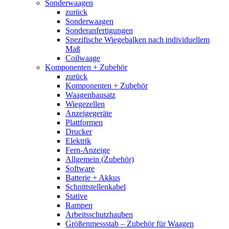
Sonderwaagen
zurück
Sonderwaagen
Sonderanfertigungen
Spezifische Wiegebalken nach individuellem
Maß
Coilwaage
Komponenten + Zubehör
zurück
Komponenten + Zubehör
Waagenbausatz
Wiegezellen
Anzeigegeräte
Plattformen
Drucker
Elektrik
Fern-Anzeige
Allgemein (Zubehör)
Software
Batterie + Akkus
Schnittstellenkabel
Stative
Rampen
Arbeitsschutzhauben
Größenmessstab – Zubehör für Waagen