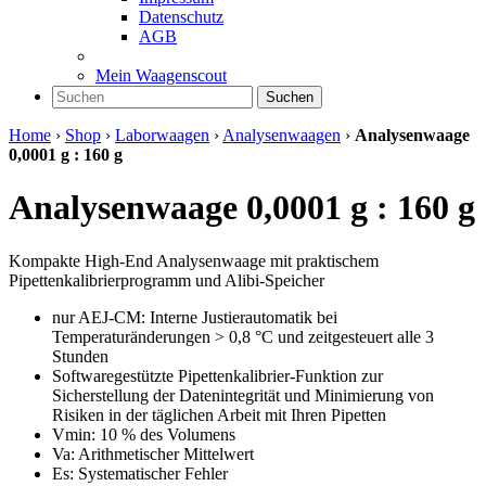
Datenschutz
AGB
Mein Waagenscout
Suchen
Home
›
Shop
›
Laborwaagen
›
Analysenwaagen
›
Analysenwaage
0,0001 g : 160 g
Analysenwaage 0,0001 g : 160 g
Kompakte High-End Analysenwaage mit praktischem
Pipettenkalibrierprogramm und Alibi-Speicher
nur AEJ-CM: Interne Justierautomatik bei
Temperaturänderungen > 0,8 °C und zeitgesteuert alle 3
Stunden
Softwaregestützte Pipettenkalibrier-Funktion zur
Sicherstellung der Datenintegrität und Minimierung von
Risiken in der täglichen Arbeit mit Ihren Pipetten
Vmin: 10 % des Volumens
Va: Arithmetischer Mittelwert
Es: Systematischer Fehler