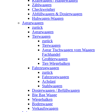
Kranwaagen | Hängewaagen
Zählwaagen
Checkweigher
Abfüllwaagen & Dosierwaagen
Hubwagen-Waagen
Agrarwaagen
zurück
Agrarwaagen
Tierwaagen
zurück
Tierwaagen
Agrar Tischwaagen vom Waagen
Fachhandel
Großtierwaagen
Tier-Wiegebalken
Fahrzeugwaagen
zurück
Fahrzeugwaagen
Achslast
Stahlwaagen
Dosierwaagen / Befüllwaagen
Big Bag Waage
Wiegebalken
Bodenwaage
Verkaufswaagen