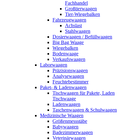
Fachhandel
Großtierwaagen
Tier-Wiegebalken
Fahrzeugwaagen
Achslast
Stahlwaagen
Dosierwaagen / Befüllwaagen
Big Bag Waage
Wiegebalken
Bodenwaage
Verkaufswaagen
Laborwaagen
Präzisionswaagen
Analysewaagen
Feuchtebestimmer
Paket- & Ladenwaagen
Tischwaagen für Pakete, Laden
Tischwaage
Ladenwaagen
Taschenwaagen & Schulwaagen
Medizinische Waagen
Größenmessstäbe
Babywaagen
Badezimmerwaagen
Veterinärwaagen