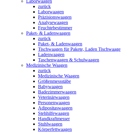
Laborwaagen
zurück
Laborwaagen
Präzisionswaagen
Analysewaagen
Feuchtebestimmer
Paket- & Ladenwaagen
zurück
Paket- & Ladenwaagen
Tischwaagen für Pakete, Laden Tischwaage
Ladenwaagen
Taschenwaagen & Schulwaagen
Medizinische Waagen
zurück
Medizinische Waagen
Größenmessstäbe
Babywaagen
Badezimmerwaagen
Veterinärwaagen
Personenwaagen
Adipositaswaagen
Stehhilfewaagen
Handkraftmesser
Stuhlwaagen
Körperfettwaagen