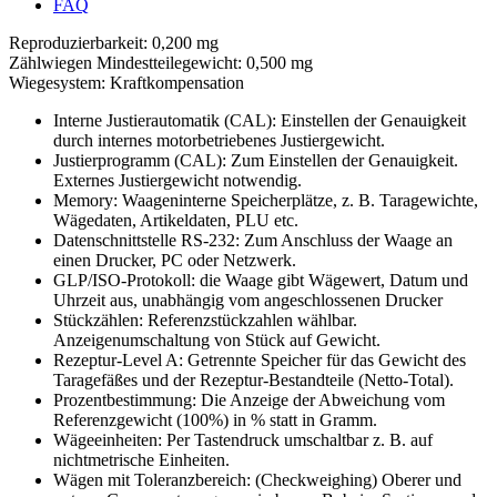
FAQ
Reproduzierbarkeit: 0,200 mg
Zählwiegen Mindestteilegewicht: 0,500 mg
Wiegesystem: Kraftkompensation
Interne Justierautomatik (CAL): Einstellen der Genauigkeit
durch internes motorbetriebenes Justiergewicht.
Justierprogramm (CAL): Zum Einstellen der Genauigkeit.
Externes Justiergewicht notwendig.
Memory: Waageninterne Speicherplätze, z. B. Taragewichte,
Wägedaten, Artikeldaten, PLU etc.
Datenschnittstelle RS-232: Zum Anschluss der Waage an
einen Drucker, PC oder Netzwerk.
GLP/ISO-Protokoll: die Waage gibt Wägewert, Datum und
Uhrzeit aus, unabhängig vom angeschlossenen Drucker
Stückzählen: Referenzstückzahlen wählbar.
Anzeigenumschaltung von Stück auf Gewicht.
Rezeptur-Level A: Getrennte Speicher für das Gewicht des
Taragefäßes und der Rezeptur-Bestandteile (Netto-Total).
Prozentbestimmung: Die Anzeige der Abweichung vom
Referenzgewicht (100%) in % statt in Gramm.
Wägeeinheiten: Per Tastendruck umschaltbar z. B. auf
nichtmetrische Einheiten.
Wägen mit Toleranzbereich: (Checkweighing) Oberer und