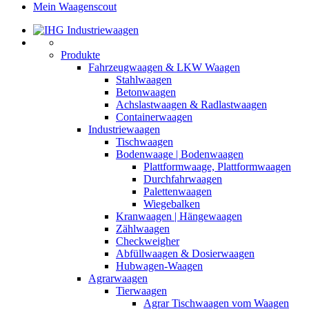
Mein Waagenscout
Produkte
Fahrzeugwaagen & LKW Waagen
Stahlwaagen
Betonwaagen
Achslastwaagen & Radlastwaagen
Containerwaagen
Industriewaagen
Tischwaagen
Bodenwaage | Bodenwaagen
Plattformwaage, Plattformwaagen
Durchfahrwaagen
Palettenwaagen
Wiegebalken
Kranwaagen | Hängewaagen
Zählwaagen
Checkweigher
Abfüllwaagen & Dosierwaagen
Hubwagen-Waagen
Agrarwaagen
Tierwaagen
Agrar Tischwaagen vom Waagen