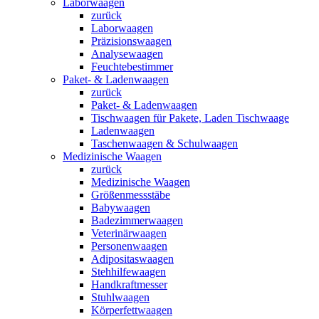
Laborwaagen
zurück
Laborwaagen
Präzisionswaagen
Analysewaagen
Feuchtebestimmer
Paket- & Ladenwaagen
zurück
Paket- & Ladenwaagen
Tischwaagen für Pakete, Laden Tischwaage
Ladenwaagen
Taschenwaagen & Schulwaagen
Medizinische Waagen
zurück
Medizinische Waagen
Größenmessstäbe
Babywaagen
Badezimmerwaagen
Veterinärwaagen
Personenwaagen
Adipositaswaagen
Stehhilfewaagen
Handkraftmesser
Stuhlwaagen
Körperfettwaagen