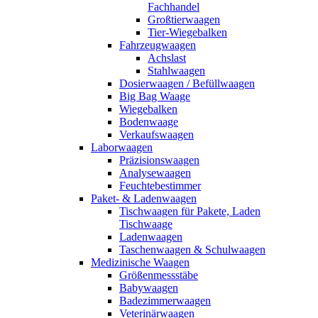
Fachhandel
Großtierwaagen
Tier-Wiegebalken
Fahrzeugwaagen
Achslast
Stahlwaagen
Dosierwaagen / Befüllwaagen
Big Bag Waage
Wiegebalken
Bodenwaage
Verkaufswaagen
Laborwaagen
Präzisionswaagen
Analysewaagen
Feuchtebestimmer
Paket- & Ladenwaagen
Tischwaagen für Pakete, Laden
Tischwaage
Ladenwaagen
Taschenwaagen & Schulwaagen
Medizinische Waagen
Größenmessstäbe
Babywaagen
Badezimmerwaagen
Veterinärwaagen