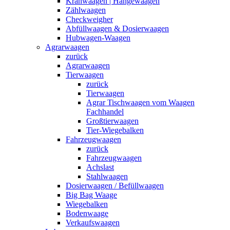
Kranwaagen | Hängewaagen
Zählwaagen
Checkweigher
Abfüllwaagen & Dosierwaagen
Hubwagen-Waagen
Agrarwaagen
zurück
Agrarwaagen
Tierwaagen
zurück
Tierwaagen
Agrar Tischwaagen vom Waagen
Fachhandel
Großtierwaagen
Tier-Wiegebalken
Fahrzeugwaagen
zurück
Fahrzeugwaagen
Achslast
Stahlwaagen
Dosierwaagen / Befüllwaagen
Big Bag Waage
Wiegebalken
Bodenwaage
Verkaufswaagen