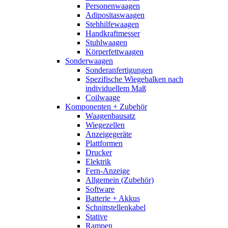
Personenwaagen
Adipositaswaagen
Stehhilfewaagen
Handkraftmesser
Stuhlwaagen
Körperfettwaagen
Sonderwaagen
Sonderanfertigungen
Spezifische Wiegebalken nach
individuellem Maß
Coilwaage
Komponenten + Zubehör
Waagenbausatz
Wiegezellen
Anzeigegeräte
Plattformen
Drucker
Elektrik
Fern-Anzeige
Allgemein (Zubehör)
Software
Batterie + Akkus
Schnittstellenkabel
Stative
Rampen