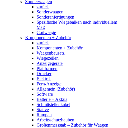
Sonderwaagen
zurück
Sonderwaagen
Sonderanfertigungen
Spezifische Wiegebalken nach individuellem
Maß
Coilwaage
Komponenten + Zubehör
zurück
Komponenten + Zubehör
Waagenbausatz
Wiegezellen
Anzeigegeräte
Plattformen
Drucker
Elektrik
Fern-Anzeige
Allgemein (Zubehör)
Software
Batterie + Akkus
Schnittstellenkabel
Stative
Rampen
Arbeitsschutzhauben
Größenmessstab – Zubehör für Waagen