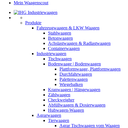
Mein Waagenscout
Produkte
Fahrzeugwaagen & LKW Waagen
Stahlwaagen
Betonwaagen
Achslastwaagen & Radlastwaagen
Containerwaagen
Industriewaagen
Tischwaagen
Bodenwaage | Bodenwaagen
Plattformwaage, Plattformwaagen
Durchfahrwaagen
Palettenwaagen
Wiegebalken
Kranwaagen | Hängewaagen
Zählwaagen
Checkweigher
Abfüllwaagen & Dosierwaagen
Hubwagen-Waagen
Agrarwaagen
Tierwaagen
Agrar Tischwaagen vom Waagen