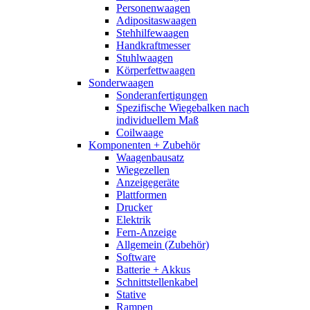
Personenwaagen
Adipositaswaagen
Stehhilfewaagen
Handkraftmesser
Stuhlwaagen
Körperfettwaagen
Sonderwaagen
Sonderanfertigungen
Spezifische Wiegebalken nach
individuellem Maß
Coilwaage
Komponenten + Zubehör
Waagenbausatz
Wiegezellen
Anzeigegeräte
Plattformen
Drucker
Elektrik
Fern-Anzeige
Allgemein (Zubehör)
Software
Batterie + Akkus
Schnittstellenkabel
Stative
Rampen