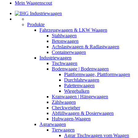
Mein Waagenscout
Produkte
Fahrzeugwaagen & LKW Waagen
Stahlwaagen
Betonwaagen
Achslastwaagen & Radlastwaagen
Containerwaagen
Industriewaagen
Tischwaagen
Bodenwaage | Bodenwaagen
Plattformwaage, Plattformwaagen
Durchfahrwaagen
Palettenwaagen
Wiegebalken
Kranwaagen | Hängewaagen
Zählwaagen
Checkweigher
Abfüllwaagen & Dosierwaagen
Hubwagen-Waagen
Agrarwaagen
Tierwaagen
Agrar Tischwaagen vom Waagen