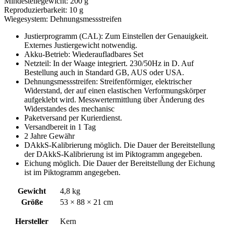
Mindesteilegewicht: 200 g
Reproduzierbarkeit: 10 g
Wiegesystem: Dehnungsmessstreifen
Justierprogramm (CAL): Zum Einstellen der Genauigkeit.
Externes Justiergewicht notwendig.
Akku-Betrieb: Wiederaufladbares Set
Netzteil: In der Waage integriert. 230/50Hz in D. Auf
Bestellung auch in Standard GB, AUS oder USA.
Dehnungsmessstreifen: Streifenförmiger, elektrischer
Widerstand, der auf einen elastischen Verformungskörper
aufgeklebt wird. Messwertermittlung über Änderung des
Widerstandes des mechanisc
Paketversand per Kurierdienst.
Versandbereit in 1 Tag
2 Jahre Gewähr
DAkkS-Kalibrierung möglich. Die Dauer der Bereitstellung
der DAkkS-Kalibrierung ist im Piktogramm angegeben.
Eichung möglich. Die Dauer der Bereitstellung der Eichung
ist im Piktogramm angegeben.
Gewicht
4,8 kg
Größe
53 × 88 × 21 cm
Hersteller
Kern