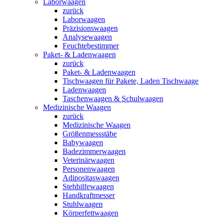
Laborwaagen
zurück
Laborwaagen
Präzisionswaagen
Analysewaagen
Feuchtebestimmer
Paket- & Ladenwaagen
zurück
Paket- & Ladenwaagen
Tischwaagen für Pakete, Laden Tischwaage
Ladenwaagen
Taschenwaagen & Schulwaagen
Medizinische Waagen
zurück
Medizinische Waagen
Größenmessstäbe
Babywaagen
Badezimmerwaagen
Veterinärwaagen
Personenwaagen
Adipositaswaagen
Stehhilfewaagen
Handkraftmesser
Stuhlwaagen
Körperfettwaagen