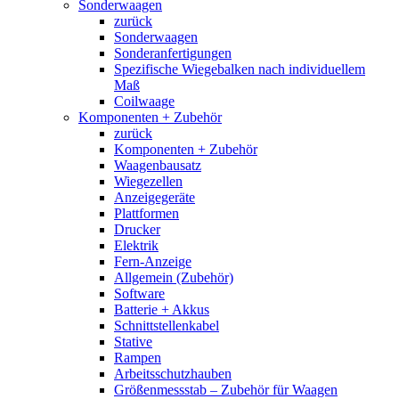
Sonderwaagen
zurück
Sonderwaagen
Sonderanfertigungen
Spezifische Wiegebalken nach individuellem
Maß
Coilwaage
Komponenten + Zubehör
zurück
Komponenten + Zubehör
Waagenbausatz
Wiegezellen
Anzeigegeräte
Plattformen
Drucker
Elektrik
Fern-Anzeige
Allgemein (Zubehör)
Software
Batterie + Akkus
Schnittstellenkabel
Stative
Rampen
Arbeitsschutzhauben
Größenmessstab – Zubehör für Waagen