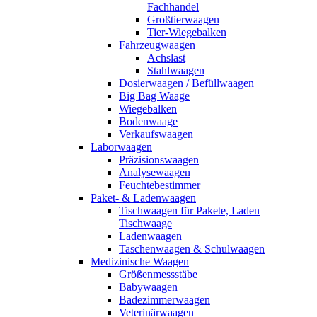
Fachhandel
Großtierwaagen
Tier-Wiegebalken
Fahrzeugwaagen
Achslast
Stahlwaagen
Dosierwaagen / Befüllwaagen
Big Bag Waage
Wiegebalken
Bodenwaage
Verkaufswaagen
Laborwaagen
Präzisionswaagen
Analysewaagen
Feuchtebestimmer
Paket- & Ladenwaagen
Tischwaagen für Pakete, Laden
Tischwaage
Ladenwaagen
Taschenwaagen & Schulwaagen
Medizinische Waagen
Größenmessstäbe
Babywaagen
Badezimmerwaagen
Veterinärwaagen