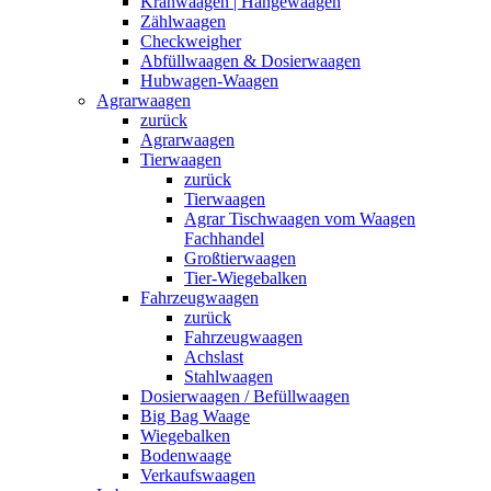
Kranwaagen | Hängewaagen
Zählwaagen
Checkweigher
Abfüllwaagen & Dosierwaagen
Hubwagen-Waagen
Agrarwaagen
zurück
Agrarwaagen
Tierwaagen
zurück
Tierwaagen
Agrar Tischwaagen vom Waagen
Fachhandel
Großtierwaagen
Tier-Wiegebalken
Fahrzeugwaagen
zurück
Fahrzeugwaagen
Achslast
Stahlwaagen
Dosierwaagen / Befüllwaagen
Big Bag Waage
Wiegebalken
Bodenwaage
Verkaufswaagen