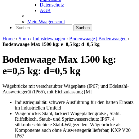
Datenschutz
AGB
Mein Waagenscout
Suchen
Home
›
Shop
›
Industriewaagen
›
Bodenwaage | Bodenwaagen
›
Bodenwaage Max 1500 kg: e=0,5 kg: d=0,5 kg
Bodenwaage Max 1500 kg:
e=0,5 kg: d=0,5 kg
Wägebrücke mit verschraubter Wägeplatte (IP67) und Edelstahl-
Auswertegerät (IP65), mit Eichzulassung [M]
Industriequalität: schwere Ausführung für den harten Einsatz
im industriellen Umfeld
Wägebrücke: Stahl, lackiert Wägeplattengröße , Stahl-
Riffelblech, Staub- und Spritzwasserschutz IP67, 4
silikonbeschichtete Stahl-Wägezellen. Wägebrücke als
Komponente auch ohne Auswertegerät lieferbar, KXP V20
IP67