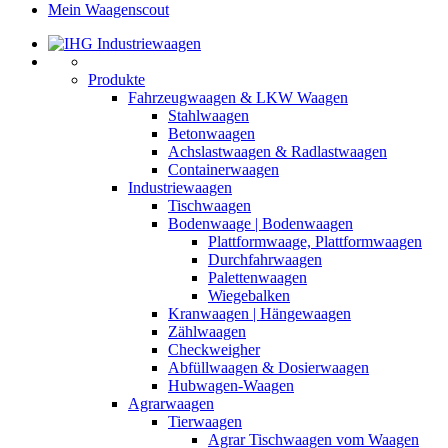
Mein Waagenscout
Produkte
Fahrzeugwaagen & LKW Waagen
Stahlwaagen
Betonwaagen
Achslastwaagen & Radlastwaagen
Containerwaagen
Industriewaagen
Tischwaagen
Bodenwaage | Bodenwaagen
Plattformwaage, Plattformwaagen
Durchfahrwaagen
Palettenwaagen
Wiegebalken
Kranwaagen | Hängewaagen
Zählwaagen
Checkweigher
Abfüllwaagen & Dosierwaagen
Hubwagen-Waagen
Agrarwaagen
Tierwaagen
Agrar Tischwaagen vom Waagen