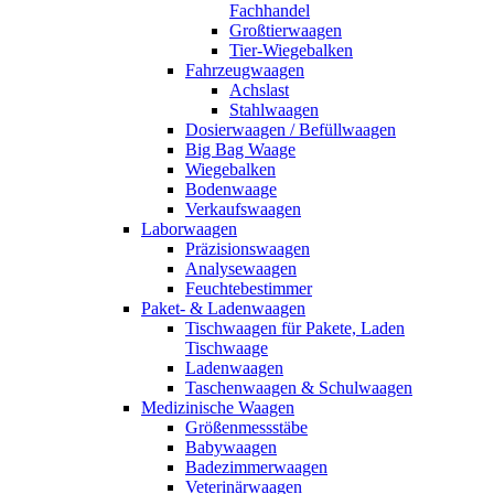
Fachhandel
Großtierwaagen
Tier-Wiegebalken
Fahrzeugwaagen
Achslast
Stahlwaagen
Dosierwaagen / Befüllwaagen
Big Bag Waage
Wiegebalken
Bodenwaage
Verkaufswaagen
Laborwaagen
Präzisionswaagen
Analysewaagen
Feuchtebestimmer
Paket- & Ladenwaagen
Tischwaagen für Pakete, Laden
Tischwaage
Ladenwaagen
Taschenwaagen & Schulwaagen
Medizinische Waagen
Größenmessstäbe
Babywaagen
Badezimmerwaagen
Veterinärwaagen