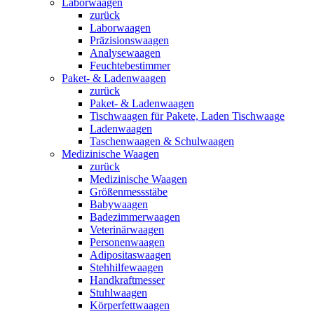
Laborwaagen
zurück
Laborwaagen
Präzisionswaagen
Analysewaagen
Feuchtebestimmer
Paket- & Ladenwaagen
zurück
Paket- & Ladenwaagen
Tischwaagen für Pakete, Laden Tischwaage
Ladenwaagen
Taschenwaagen & Schulwaagen
Medizinische Waagen
zurück
Medizinische Waagen
Größenmessstäbe
Babywaagen
Badezimmerwaagen
Veterinärwaagen
Personenwaagen
Adipositaswaagen
Stehhilfewaagen
Handkraftmesser
Stuhlwaagen
Körperfettwaagen