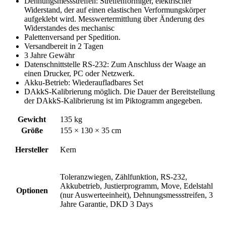
Dehnungsmessstreifen: Streifenförmiger, elektrischer
Widerstand, der auf einen elastischen Verformungskörper
aufgeklebt wird. Messwertermittlung über Änderung des
Widerstandes des mechanisc
Palettenversand per Spedition.
Versandbereit in 2 Tagen
3 Jahre Gewähr
Datenschnittstelle RS-232: Zum Anschluss der Waage an
einen Drucker, PC oder Netzwerk.
Akku-Betrieb: Wiederaufladbares Set
DAkkS-Kalibrierung möglich. Die Dauer der Bereitstellung
der DAkkS-Kalibrierung ist im Piktogramm angegeben.
Gewicht
135 kg
Größe
155 × 130 × 35 cm
Hersteller
Kern
Toleranzwiegen, Zählfunktion, RS-232,
Akkubetrieb, Justierprogramm, Move, Edelstahl
Optionen
(nur Auswerteeinheit), Dehnungsmessstreifen, 3
Jahre Garantie, DKD 3 Days