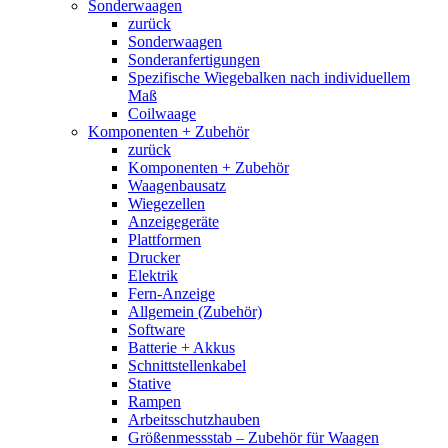
Sonderwaagen
zurück
Sonderwaagen
Sonderanfertigungen
Spezifische Wiegebalken nach individuellem
Maß
Coilwaage
Komponenten + Zubehör
zurück
Komponenten + Zubehör
Waagenbausatz
Wiegezellen
Anzeigegeräte
Plattformen
Drucker
Elektrik
Fern-Anzeige
Allgemein (Zubehör)
Software
Batterie + Akkus
Schnittstellenkabel
Stative
Rampen
Arbeitsschutzhauben
Größenmessstab – Zubehör für Waagen