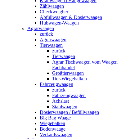
Kranwaagen | Hängewaagen
Zählwaagen
Checkweigher
Abfüllwaagen & Dosierwaagen
Hubwagen-Waagen
Agrarwaagen
zurück
Agrarwaagen
Tierwaagen
zurück
Tierwaagen
Agrar Tischwaagen vom Waagen
Fachhandel
Großtierwaagen
Tier-Wiegebalken
Fahrzeugwaagen
zurück
Fahrzeugwaagen
Achslast
Stahlwaagen
Dosierwaagen / Befüllwaagen
Big Bag Waage
Wiegebalken
Bodenwaage
Verkaufswaagen