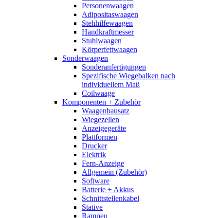
Personenwaagen
Adipositaswaagen
Stehhilfewaagen
Handkraftmesser
Stuhlwaagen
Körperfettwaagen
Sonderwaagen
Sonderanfertigungen
Spezifische Wiegebalken nach
individuellem Maß
Coilwaage
Komponenten + Zubehör
Waagenbausatz
Wiegezellen
Anzeigegeräte
Plattformen
Drucker
Elektrik
Fern-Anzeige
Allgemein (Zubehör)
Software
Batterie + Akkus
Schnittstellenkabel
Stative
Rampen