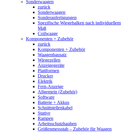
Sonderwaagen
zurück
Sonderwaagen
Sonderanfertigungen
Spezifische Wiegebalken nach individuellem
Maß
Coilwaage
Komponenten + Zubehör
zurück
Komponenten + Zubehör
Waagenbausatz
Wiegezellen
Anzeigegeräte
Plattformen
Drucker
Elektrik
Fern-Anzeige
Allgemein (Zubehör)
Software
Batterie + Akkus
Schnittstellenkabel
Stative
Rampen
Arbeitsschutzhauben
Größenmessstab – Zubehör für Waagen