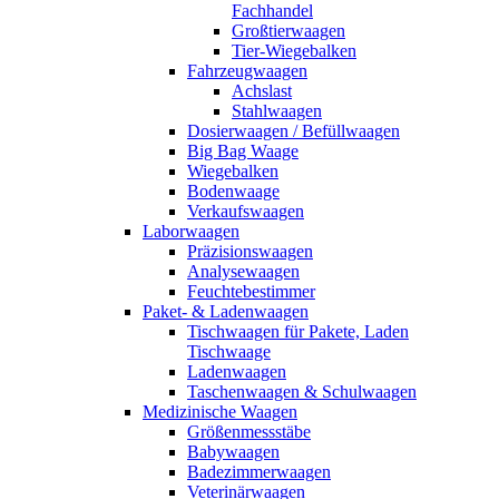
Fachhandel
Großtierwaagen
Tier-Wiegebalken
Fahrzeugwaagen
Achslast
Stahlwaagen
Dosierwaagen / Befüllwaagen
Big Bag Waage
Wiegebalken
Bodenwaage
Verkaufswaagen
Laborwaagen
Präzisionswaagen
Analysewaagen
Feuchtebestimmer
Paket- & Ladenwaagen
Tischwaagen für Pakete, Laden
Tischwaage
Ladenwaagen
Taschenwaagen & Schulwaagen
Medizinische Waagen
Größenmessstäbe
Babywaagen
Badezimmerwaagen
Veterinärwaagen