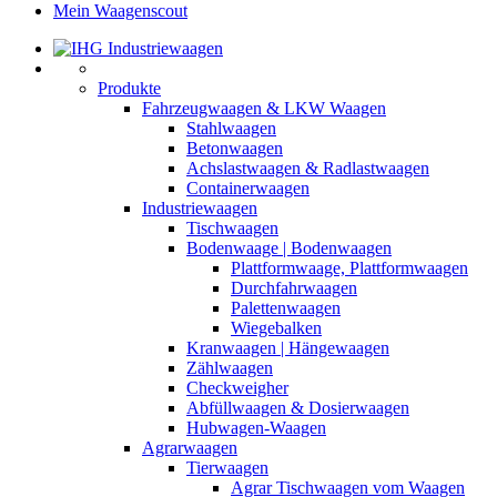
Mein Waagenscout
Produkte
Fahrzeugwaagen & LKW Waagen
Stahlwaagen
Betonwaagen
Achslastwaagen & Radlastwaagen
Containerwaagen
Industriewaagen
Tischwaagen
Bodenwaage | Bodenwaagen
Plattformwaage, Plattformwaagen
Durchfahrwaagen
Palettenwaagen
Wiegebalken
Kranwaagen | Hängewaagen
Zählwaagen
Checkweigher
Abfüllwaagen & Dosierwaagen
Hubwagen-Waagen
Agrarwaagen
Tierwaagen
Agrar Tischwaagen vom Waagen