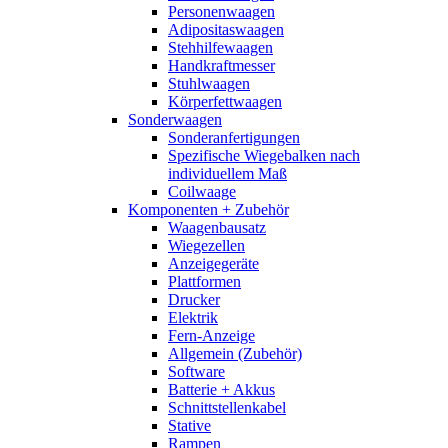
Personenwaagen
Adipositaswaagen
Stehhilfewaagen
Handkraftmesser
Stuhlwaagen
Körperfettwaagen
Sonderwaagen
Sonderanfertigungen
Spezifische Wiegebalken nach
individuellem Maß
Coilwaage
Komponenten + Zubehör
Waagenbausatz
Wiegezellen
Anzeigegeräte
Plattformen
Drucker
Elektrik
Fern-Anzeige
Allgemein (Zubehör)
Software
Batterie + Akkus
Schnittstellenkabel
Stative
Rampen