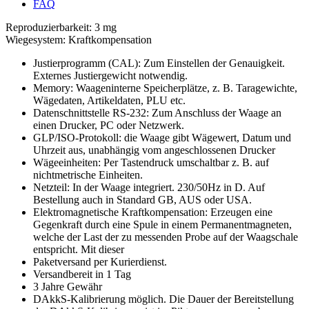
FAQ
Reproduzierbarkeit: 3 mg
Wiegesystem: Kraftkompensation
Justierprogramm (CAL): Zum Einstellen der Genauigkeit.
Externes Justiergewicht notwendig.
Memory: Waageninterne Speicherplätze, z. B. Taragewichte,
Wägedaten, Artikeldaten, PLU etc.
Datenschnittstelle RS-232: Zum Anschluss der Waage an
einen Drucker, PC oder Netzwerk.
GLP/ISO-Protokoll: die Waage gibt Wägewert, Datum und
Uhrzeit aus, unabhängig vom angeschlossenen Drucker
Wägeeinheiten: Per Tastendruck umschaltbar z. B. auf
nichtmetrische Einheiten.
Netzteil: In der Waage integriert. 230/50Hz in D. Auf
Bestellung auch in Standard GB, AUS oder USA.
Elektromagnetische Kraftkompensation: Erzeugen eine
Gegenkraft durch eine Spule in einem Permanentmagneten,
welche der Last der zu messenden Probe auf der Waagschale
entspricht. Mit dieser
Paketversand per Kurierdienst.
Versandbereit in 1 Tag
3 Jahre Gewähr
DAkkS-Kalibrierung möglich. Die Dauer der Bereitstellung