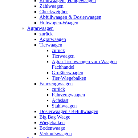
Kranwaagen | Hängewaagen
Zählwaagen
Checkweigher
Abfüllwaagen & Dosierwaagen
Hubwagen-Waagen
Agrarwaagen
zurück
Agrarwaagen
Tierwaagen
zurück
Tierwaagen
Agrar Tischwaagen vom Waagen
Fachhandel
Großtierwaagen
Tier-Wiegebalken
Fahrzeugwaagen
zurück
Fahrzeugwaagen
Achslast
Stahlwaagen
Dosierwaagen / Befüllwaagen
Big Bag Waage
Wiegebalken
Bodenwaage
Verkaufswaagen