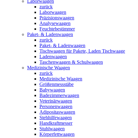
Laborwaagen
zurück
Laborwaagen
Präzisionswaagen
Analysewaagen
Feuchtebestimmer
Paket- & Ladenwaagen
zurück
Paket- & Ladenwaagen
Tischwaagen für Pakete, Laden Tischwaage
Ladenwaagen
Taschenwaagen & Schulwaagen
Medizinische Waagen
zurück
Medizinische Waagen
Größenmessstäbe
Babywaagen
Badezimmerwaagen
Veterinärwaagen
Personenwaagen
Adipositaswaagen
Stehhilfewaagen
Handkraftmesser
Stuhlwaagen
Körperfettwaagen