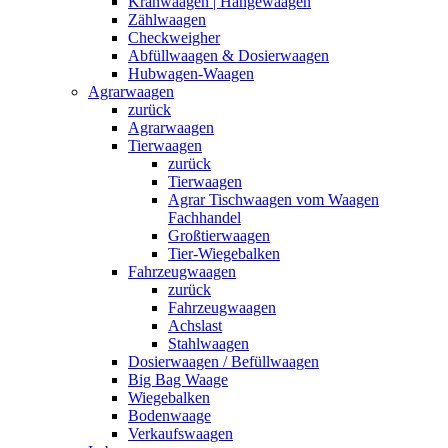
Kranwaagen | Hängewaagen
Zählwaagen
Checkweigher
Abfüllwaagen & Dosierwaagen
Hubwagen-Waagen
Agrarwaagen
zurück
Agrarwaagen
Tierwaagen
zurück
Tierwaagen
Agrar Tischwaagen vom Waagen
Fachhandel
Großtierwaagen
Tier-Wiegebalken
Fahrzeugwaagen
zurück
Fahrzeugwaagen
Achslast
Stahlwaagen
Dosierwaagen / Befüllwaagen
Big Bag Waage
Wiegebalken
Bodenwaage
Verkaufswaagen