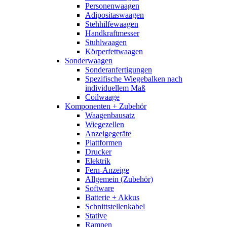
Personenwaagen
Adipositaswaagen
Stehhilfewaagen
Handkraftmesser
Stuhlwaagen
Körperfettwaagen
Sonderwaagen
Sonderanfertigungen
Spezifische Wiegebalken nach
individuellem Maß
Coilwaage
Komponenten + Zubehör
Waagenbausatz
Wiegezellen
Anzeigegeräte
Plattformen
Drucker
Elektrik
Fern-Anzeige
Allgemein (Zubehör)
Software
Batterie + Akkus
Schnittstellenkabel
Stative
Rampen