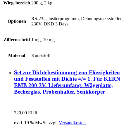
Wiegebereich
200 g, 2 kg
RS-232, Justierprogramm, Dehnungsmessstreifen,
Optionen
230V, DKD 3 Days
Ziffernschritt
1 mg, 10 mg
Material
Kunststoff
Set zur Dichtebestimmung von Flüssigkeiten
und Feststoffen mit Dichte =/= 1. Für KERN
EMB 200-3V. Lieferumfang: Wägeplatte,
Becherglas, Probenhalter, Senkkörper
220,00
EUR
exkl. 19 % MwSt.
zzgl.
Versandkosten