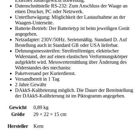
Externes Justiergewicht notwendig.
Datenschnittstelle RS-232: Zum Anschluss der Waage an
einen Drucker, PC oder Netzwerk.
Unterflurwägung: Möglichkeit der Lastaufnahme an der
Waagen-Unterseite.
Batterie-Betrieb: Der Batterietyp ist beim jeweiligen Gerät
angegeben.
Netzadapter: 230V/50Hz. Serienmäßig. Standard D. Auf
Bestellung auch in Standard GB oder USA lieferbar.
Dehnungsmessstreifen: Streifenförmiger, elektrischer
Widerstand, der auf einen elastischen Verformungskörper
aufgeklebt wird. Messwertermittlung über Änderung des
Widerstandes des mechanisc
Paketversand per Kurierdienst.
Versandbereit in 1 Tag
2 Jahre Gewähr
DAkkS-Kalibrierung möglich. Die Dauer der Bereitstellung
der DAkkS-Kalibrierung ist im Piktogramm angegeben.
Gewicht
0,89 kg
Größe
29 × 22 × 15 cm
Hersteller
Kern