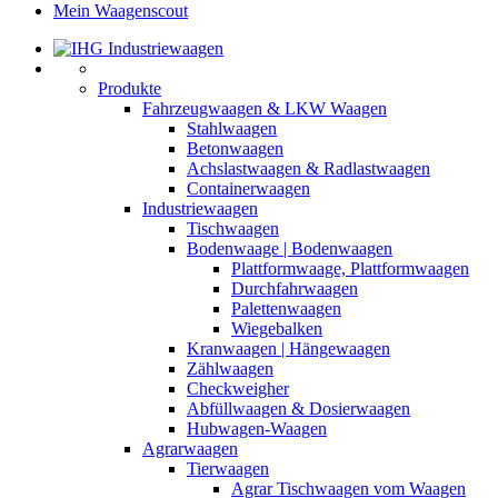
Mein Waagenscout
Produkte
Fahrzeugwaagen & LKW Waagen
Stahlwaagen
Betonwaagen
Achslastwaagen & Radlastwaagen
Containerwaagen
Industriewaagen
Tischwaagen
Bodenwaage | Bodenwaagen
Plattformwaage, Plattformwaagen
Durchfahrwaagen
Palettenwaagen
Wiegebalken
Kranwaagen | Hängewaagen
Zählwaagen
Checkweigher
Abfüllwaagen & Dosierwaagen
Hubwagen-Waagen
Agrarwaagen
Tierwaagen
Agrar Tischwaagen vom Waagen