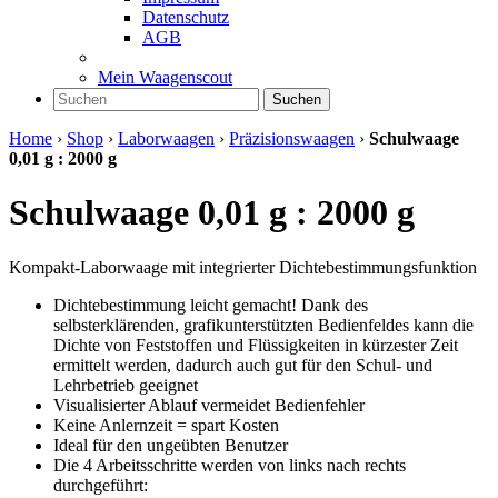
Datenschutz
AGB
Mein Waagenscout
Suchen
Home
›
Shop
›
Laborwaagen
›
Präzisionswaagen
›
Schulwaage
0,01 g : 2000 g
Schulwaage 0,01 g : 2000 g
Kompakt-Laborwaage mit integrierter Dichtebestimmungsfunktion
Dichtebestimmung leicht gemacht! Dank des
selbsterklärenden, grafikunterstützten Bedienfeldes kann die
Dichte von Feststoffen und Flüssigkeiten in kürzester Zeit
ermittelt werden, dadurch auch gut für den Schul- und
Lehrbetrieb geeignet
Visualisierter Ablauf vermeidet Bedienfehler
Keine Anlernzeit = spart Kosten
Ideal für den ungeübten Benutzer
Die 4 Arbeitsschritte werden von links nach rechts
durchgeführt: