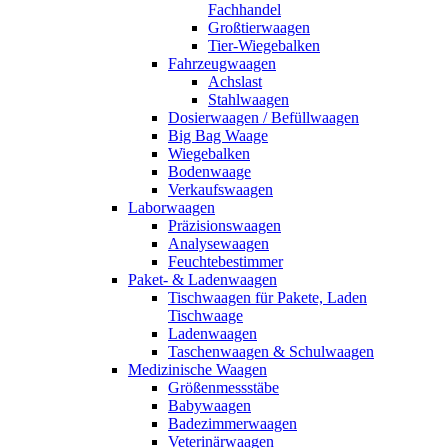
Fachhandel
Großtierwaagen
Tier-Wiegebalken
Fahrzeugwaagen
Achslast
Stahlwaagen
Dosierwaagen / Befüllwaagen
Big Bag Waage
Wiegebalken
Bodenwaage
Verkaufswaagen
Laborwaagen
Präzisionswaagen
Analysewaagen
Feuchtebestimmer
Paket- & Ladenwaagen
Tischwaagen für Pakete, Laden
Tischwaage
Ladenwaagen
Taschenwaagen & Schulwaagen
Medizinische Waagen
Größenmessstäbe
Babywaagen
Badezimmerwaagen
Veterinärwaagen