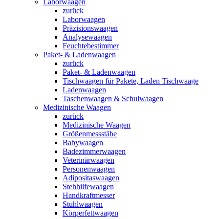
Laborwaagen
zurück
Laborwaagen
Präzisionswaagen
Analysewaagen
Feuchtebestimmer
Paket- & Ladenwaagen
zurück
Paket- & Ladenwaagen
Tischwaagen für Pakete, Laden Tischwaage
Ladenwaagen
Taschenwaagen & Schulwaagen
Medizinische Waagen
zurück
Medizinische Waagen
Größenmessstäbe
Babywaagen
Badezimmerwaagen
Veterinärwaagen
Personenwaagen
Adipositaswaagen
Stehhilfewaagen
Handkraftmesser
Stuhlwaagen
Körperfettwaagen