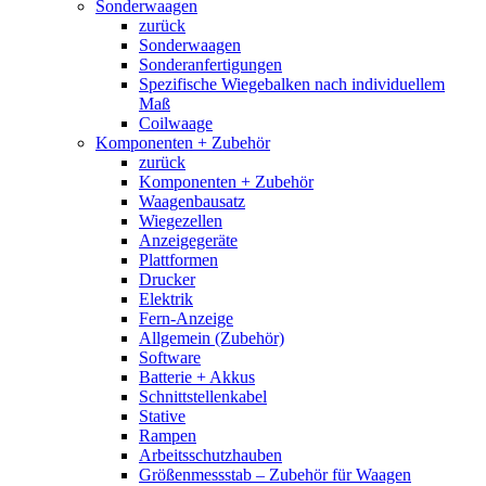
Sonderwaagen
zurück
Sonderwaagen
Sonderanfertigungen
Spezifische Wiegebalken nach individuellem
Maß
Coilwaage
Komponenten + Zubehör
zurück
Komponenten + Zubehör
Waagenbausatz
Wiegezellen
Anzeigegeräte
Plattformen
Drucker
Elektrik
Fern-Anzeige
Allgemein (Zubehör)
Software
Batterie + Akkus
Schnittstellenkabel
Stative
Rampen
Arbeitsschutzhauben
Größenmessstab – Zubehör für Waagen