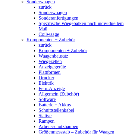
Sonderwaagen
zurück
Sonderwaagen
Sonderanfertigungen
Spezifische Wiegebalken nach individuellem
Maß
Coilwaage
Komponenten + Zubehör
zurück
Komponenten + Zubehör
Waagenbausatz
Wiegezellen
Anzeigegeräte
Plattformen
Drucker
Elektrik
Fern-Anzeige
Allgemein (Zubehör)
Software
Batterie + Akkus
Schnittstellenkabel
Stative
Rampen
Arbeitsschutzhauben
Größenmessstab – Zubehör für Waagen