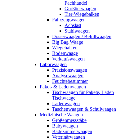
Fachhandel
Großtierwaagen
Tier-Wiegebalken
Fahrzeugwaagen
Achslast
Stahlwaagen
Dosierwaagen / Befüllwaagen
Big Bag Waage
Wiegebalken
Bodenwaage
Verkaufswaagen
Laborwaagen
Präzisionswaagen
Analysewaagen
Feuchtebestimmer
Paket- & Ladenwaagen
Tischwaagen für Pakete, Laden
Tischwaage
Ladenwaagen
Taschenwaagen & Schulwaagen
Medizinische Waagen
Größenmessstäbe
Babywaagen
Badezimmerwaagen
Veterinärwaagen