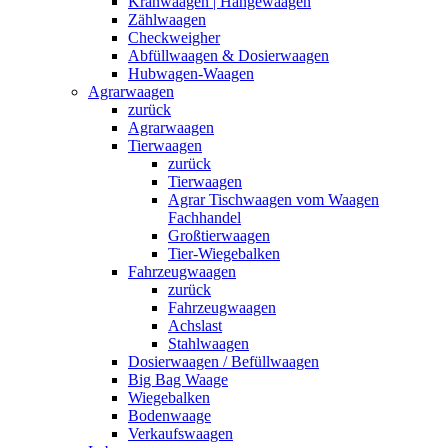
Kranwaagen | Hängewaagen
Zählwaagen
Checkweigher
Abfüllwaagen & Dosierwaagen
Hubwagen-Waagen
Agrarwaagen
zurück
Agrarwaagen
Tierwaagen
zurück
Tierwaagen
Agrar Tischwaagen vom Waagen
Fachhandel
Großtierwaagen
Tier-Wiegebalken
Fahrzeugwaagen
zurück
Fahrzeugwaagen
Achslast
Stahlwaagen
Dosierwaagen / Befüllwaagen
Big Bag Waage
Wiegebalken
Bodenwaage
Verkaufswaagen