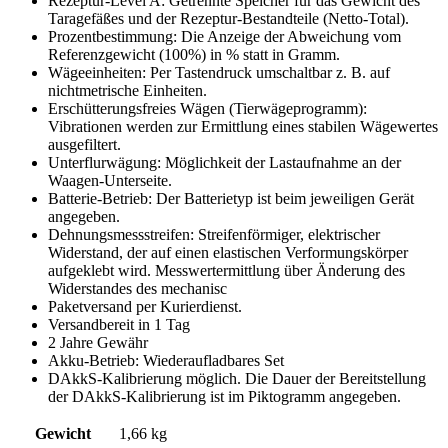
Rezeptur-Level A: Getrennte Speicher für das Gewicht des
Taragefäßes und der Rezeptur-Bestandteile (Netto-Total).
Prozentbestimmung: Die Anzeige der Abweichung vom
Referenzgewicht (100%) in % statt in Gramm.
Wägeeinheiten: Per Tastendruck umschaltbar z. B. auf
nichtmetrische Einheiten.
Erschütterungsfreies Wägen (Tierwägeprogramm):
Vibrationen werden zur Ermittlung eines stabilen Wägewertes
ausgefiltert.
Unterflurwägung: Möglichkeit der Lastaufnahme an der
Waagen-Unterseite.
Batterie-Betrieb: Der Batterietyp ist beim jeweiligen Gerät
angegeben.
Dehnungsmessstreifen: Streifenförmiger, elektrischer
Widerstand, der auf einen elastischen Verformungskörper
aufgeklebt wird. Messwertermittlung über Änderung des
Widerstandes des mechanisc
Paketversand per Kurierdienst.
Versandbereit in 1 Tag
2 Jahre Gewähr
Akku-Betrieb: Wiederaufladbares Set
DAkkS-Kalibrierung möglich. Die Dauer der Bereitstellung
der DAkkS-Kalibrierung ist im Piktogramm angegeben.
Gewicht
1,66 kg