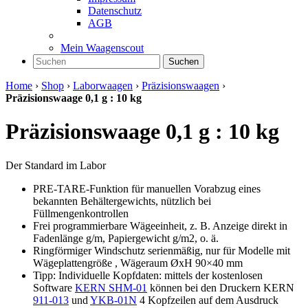
Datenschutz
AGB
Mein Waagenscout
Suchen
Home
›
Shop
›
Laborwaagen
›
Präzisionswaagen
›
Präzisionswaage 0,1 g : 10 kg
Präzisionswaage 0,1 g : 10 kg
Der Standard im Labor
PRE-TARE-Funktion für manuellen Vorabzug eines
bekannten Behältergewichts, nützlich bei
Füllmengenkontrollen
Frei programmierbare Wägeeinheit, z. B. Anzeige direkt in
Fadenlänge g/m, Papiergewicht g/m2, o. ä.
Ringförmiger Windschutz serienmäßig, nur für Modelle mit
Wägeplattengröße , Wägeraum ØxH 90×40 mm
Tipp: Individuelle Kopfdaten: mittels der kostenlosen
Software
KERN SHM-01
können bei den Druckern KERN
911-013
und
YKB-01N
4 Kopfzeilen auf dem Ausdruck