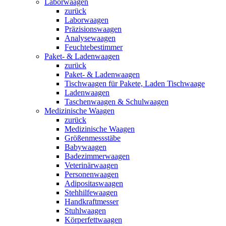
Laborwaagen
zurück
Laborwaagen
Präzisionswaagen
Analysewaagen
Feuchtebestimmer
Paket- & Ladenwaagen
zurück
Paket- & Ladenwaagen
Tischwaagen für Pakete, Laden Tischwaage
Ladenwaagen
Taschenwaagen & Schulwaagen
Medizinische Waagen
zurück
Medizinische Waagen
Größenmessstäbe
Babywaagen
Badezimmerwaagen
Veterinärwaagen
Personenwaagen
Adipositaswaagen
Stehhilfewaagen
Handkraftmesser
Stuhlwaagen
Körperfettwaagen