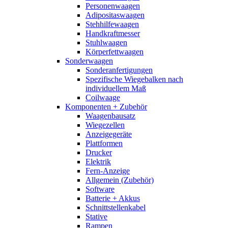
Personenwaagen
Adipositaswaagen
Stehhilfewaagen
Handkraftmesser
Stuhlwaagen
Körperfettwaagen
Sonderwaagen
Sonderanfertigungen
Spezifische Wiegebalken nach
individuellem Maß
Coilwaage
Komponenten + Zubehör
Waagenbausatz
Wiegezellen
Anzeigegeräte
Plattformen
Drucker
Elektrik
Fern-Anzeige
Allgemein (Zubehör)
Software
Batterie + Akkus
Schnittstellenkabel
Stative
Rampen