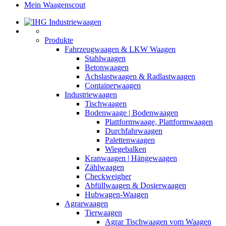
Mein Waagenscout
Produkte
Fahrzeugwaagen & LKW Waagen
Stahlwaagen
Betonwaagen
Achslastwaagen & Radlastwaagen
Containerwaagen
Industriewaagen
Tischwaagen
Bodenwaage | Bodenwaagen
Plattformwaage, Plattformwaagen
Durchfahrwaagen
Palettenwaagen
Wiegebalken
Kranwaagen | Hängewaagen
Zählwaagen
Checkweigher
Abfüllwaagen & Dosierwaagen
Hubwagen-Waagen
Agrarwaagen
Tierwaagen
Agrar Tischwaagen vom Waagen